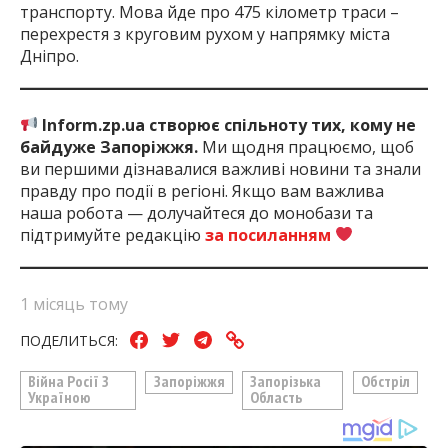
транспорту. Мова йде про 475 кілометр траси –
перехрестя з круговим рухом у напрямку міста
Дніпро.
Inform.zp.ua створює спільноту тих, кому не
байдуже Запоріжжя.
Ми щодня працюємо, щоб
ви першими дізнавалися важливі новини та знали
правду про події в регіоні. Якщо вам важлива
наша робота — долучайтеся до монобази та
підтримуйте редакцію
за посиланням
1 місяць тому
ПОДЕЛИТЬСЯ:
Війна Росії З
Запоріжжя
Запорізька
Обстріл
Україною
Область