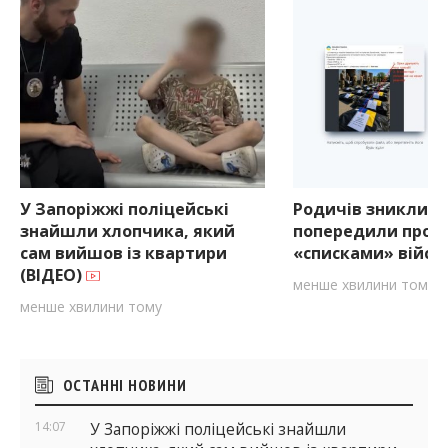
У Запоріжжі поліцейські
Родичів зниклих 
знайшли хлопчика, який
попередили про ф
сам вийшов із квартири
«списками» війсь
(ВІДЕО)
менше хвилини тому
менше хвилини тому
Бічні
ОСТАННІ НОВИНИ
віджети
14:07
У Запоріжжі поліцейські знайшли