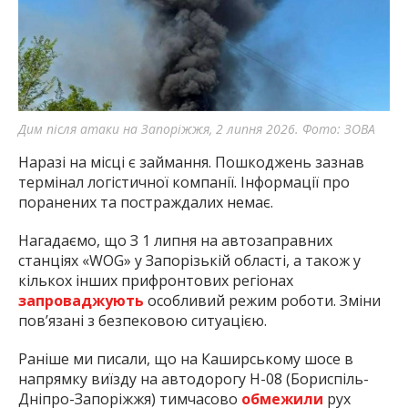
Дим після атаки на Запоріжжя, 2 липня 2026. Фото: ЗОВА
Наразі на місці є займання. Пошкоджень зазнав
термінал логістичної компанії. Інформації про
поранених та постраждалих немає.
Нагадаємо, що З 1 липня на автозаправних
станціях «WOG» у Запорізькій області, а також у
кількох інших прифронтових регіонах
запроваджують
особливий режим роботи. Зміни
пов’язані з безпековою ситуацією.
Раніше ми писали, що на Каширському шосе в
напрямку виїзду на автодорогу Н-08 (Бориспіль-
Дніпро-Запоріжжя) тимчасово
обмежили
рух