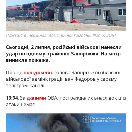
найважливішу інформацію про події
міста Запоріжжя та області.
Пожежа в терміналі логістичної компанії. Фото: ЗОВА
Сьогодні, 2 липня, російські військові нанесли
удар по одному з районів Запоріжжя. На місці
виникла пожежа.
Про це
повідомляє
голова Запорізької обласної
військової адміністрації Іван Федоров у своєму
телеграм-каналі.
13:34.
За
даними
ОВА, постраждалих внаслідок цієї
атаки немає.