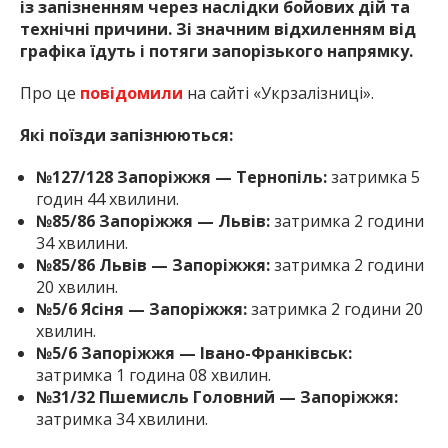
із запізненням через наслідки бойових дій та
технічні причини. Зі значним відхиленням від
графіка їдуть і потяги запорізького напрямку.
Про це
повідомили
на сайті «Укрзалізниці».
Які поїзди запізнюються:
№127/128 Запоріжжя — Тернопіль:
затримка 5
годин 44 хвилини.
№85/86 Запоріжжя — Львів:
затримка 2 години
34 хвилини.
№85/86 Львів — Запоріжжя:
затримка 2 години
20 хвилин.
№5/6 Ясіня — Запоріжжя:
затримка 2 години 20
хвилин.
№5/6 Запоріжжя — Івано-Франківськ:
затримка 1 година 08 хвилин.
№31/32 Пшемисль Головний — Запоріжжя:
затримка 34 хвилини.