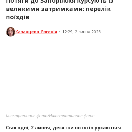
Потяги до Запоріжжя курсують із
великими затримками: перелік
поїздів
Казанцева Євгенія
•
12:29, 2 липня 2026
Ілюстративне фото/Илюстративное фото
Сьогодні, 2 липня, десятки потягів рухаються