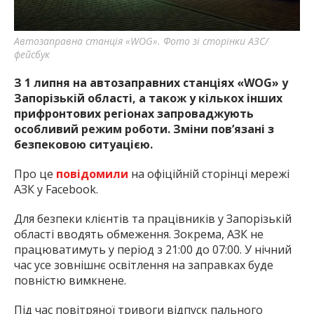
Автозаправна станція «WOG». Фото зі сторінки АЗС/
фейсбук
З 1 липня на автозаправних станціях «WOG» у
Запорізькій області, а також у кількох інших
прифронтових регіонах запроваджують
особливий режим роботи. Зміни пов’язані з
безпековою ситуацією.
Про це
повідомили
на офіційній сторінці мережі
АЗК у Facebook.
Для безпеки клієнтів та працівників у Запорізькій
області вводять обмеження. Зокрема, АЗК не
працюватимуть у період з 21:00 до 07:00. У нічний
час усе зовнішнє освітлення на заправках буде
повністю вимкнене.
Під час повітряної тривоги відпуск пального