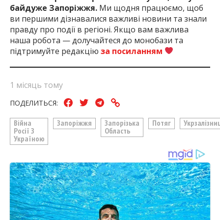
байдуже Запоріжжя.
Ми щодня працюємо, щоб
ви першими дізнавалися важливі новини та знали
правду про події в регіоні. Якщо вам важлива
наша робота — долучайтеся до монобази та
підтримуйте редакцію
за посиланням
1 місяць тому
ПОДЕЛИТЬСЯ:
Війна
Запоріжжя
Запорізька
Потяг
Укрзалізни
Росії З
Область
Україною