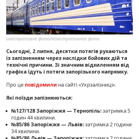
найважливішу інформацію про події
міста Запоріжжя та області.
Ілюстративне фото/Илюстративное фото
Сьогодні, 2 липня, десятки потягів рухаються
із запізненням через наслідки бойових дій та
технічні причини. Зі значним відхиленням від
графіка їдуть і потяги запорізького напрямку.
Про це
повідомили
на сайті «Укрзалізниці».
Які поїзди запізнюються:
№127/128 Запоріжжя — Тернопіль:
затримка 5
годин 44 хвилини.
№85/86 Запоріжжя — Львів:
затримка 2 години
34 хвилини.
№85/86 Львів — Запоріжжя:
затримка 2 години