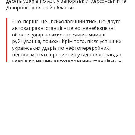
десять ударів по АЗС у Запорізькій, Херсонській та
Дніпропетровській областях.
«По-перше, це і психологічний тиск. По-друге,
автозаправні станції – це вогненебезпечні
об’єкти, удар по яких спричиняє чималі
руйнування, пожежі. Крім того, після успішних
українських ударів по нафтопереробних
підприємствах, противник у відповідь завдає
ударів по нашим автозаправним станціям», –
сказав речник.
Якщо під час повітряної тривоги людина
перебуває на заправці, Владислав Волошин
радить якнайшвидше піти в укриття.
«Потрібно дослухатися до команд персоналу
АЗС і якнайшвидше пройти в сховище. Краще
бути якомога далі від таких об’єктів», –
наголосив він.