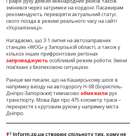
Графік руху деяких міжнародних рейсів також
змінився через затримки на кордоні. Пасажирам
рекомендують перевіряти актуальний статус
свого поїзда в режимі реального часу на сайті
«Укрзалізниці».
Нагадаємо, що З 1 липня на автозаправних
станціях «WOG» у Запорізькій області, а також у
кількох інших прифронтових регіонах
запроваджують
особливий режим роботи. Зміни
пов’язані з безпековою ситуацією.
Раніше ми писали, що на Каширському шосе в
напрямку виїзду на автодорогу Н-08 (Бориспіль-
Дніпро-Запоріжжя) тимчасово
обмежили
рух
транспорту. Мова йде про 475 кілометр траси –
перехрестя з круговим рухом у напрямку міста
Дніпро.
Inform.zp.ua створює спільноту тих, кому не