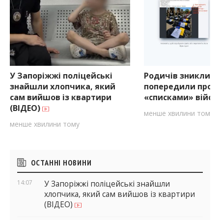
У Запоріжжі поліцейські
Родичів зниклих 
знайшли хлопчика, який
попередили про ф
сам вийшов із квартири
«списками» війсь
(ВІДЕО)
менше хвилини тому
менше хвилини тому
Бічні
ОСТАННІ НОВИНИ
віджети
14:07
У Запоріжжі поліцейські знайшли
хлопчика, який сам вийшов із квартири
(ВІДЕО)