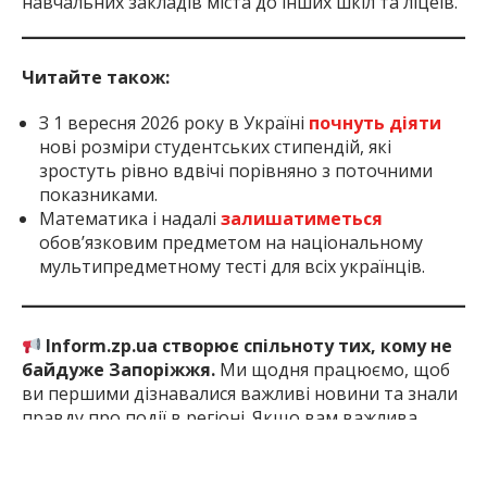
навчальних закладів міста до інших шкіл та ліцеїв.
Читайте також:
З 1 вересня 2026 року в Україні
почнуть діяти
нові розміри студентських стипендій, які
зростуть рівно вдвічі порівняно з поточними
показниками.
Математика і надалі
залишатиметься
обов’язковим предметом на національному
мультипредметному тесті для всіх українців.
Inform.zp.ua створює спільноту тих, кому не
байдуже Запоріжжя.
Ми щодня працюємо, щоб
ви першими дізнавалися важливі новини та знали
правду про події в регіоні. Якщо вам важлива
наша робота — долучайтеся до монобази та
підтримуйте редакцію
за посиланням