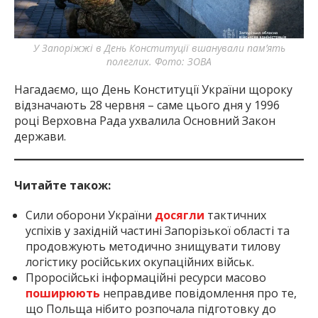
У Запоріжжі в День Конституції вшанували пам’ять
полеглих. Фото: ЗОВА
Нагадаємо, що День Конституції України щороку
відзначають 28 червня – саме цього дня у 1996
році Верховна Рада ухвалила Основний Закон
держави.
Читайте також:
Сили оборони України
досягли
тактичних
успіхів у західній частині Запорізької області та
продовжують методично знищувати тилову
логістику російських окупаційних військ.
Проросійські інформаційні ресурси масово
поширюють
неправдиве повідомлення про те,
що Польща нібито розпочала підготовку до