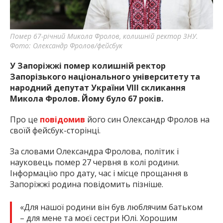
Помер 67-річний Микола Фролов, колишній ректор ЗНУ.
Фото: Олександр Фролов/фейсбук
У Запоріжжі помер колишній ректор
Запорізького національного університету та
народний депутат України VIII скликання
Микола Фролов. Йому було 67 років.
Про це
повідомив
його син Олександр Фролов на
своїй фейсбук-сторінці.
За словами Олександра Фролова, політик і
науковець помер 27 червня в колі родини.
Інформацію про дату, час і місце прощання в
Запоріжжі родина повідомить пізніше.
«Для нашої родини він був люблячим батьком
– для мене та моєї сестри Юлі. Хорошим