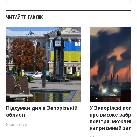
ЧИТАЙТЕ ТАКОЖ
Підсумки дня в Запорізькій
У Запоріжжі попе
області
про високе забру
повітря: можливи
8 хв. тому
неприємний запа