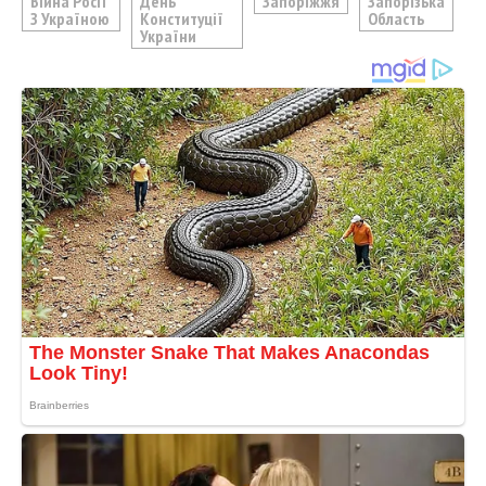
Війна Росії
День
Запоріжжя
Запорізька
З Україною
Конституції
Область
України