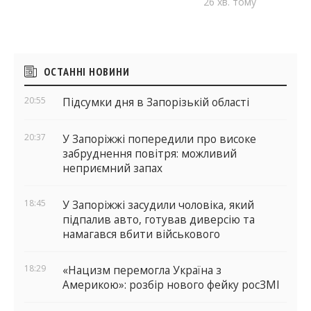
26 хв. тому
Бічні
ОСТАННІ НОВИНИ
віджети
20:55
Підсумки дня в Запорізькій області
20:37
У Запоріжжі попередили про високе
забруднення повітря: можливий
неприємний запах
18:45
У Запоріжжі засудили чоловіка, який
підпалив авто, готував диверсію та
намагався вбити військового
18:29
«Нацизм перемогла Україна з
Америкою»: розбір нового фейку росЗМІ