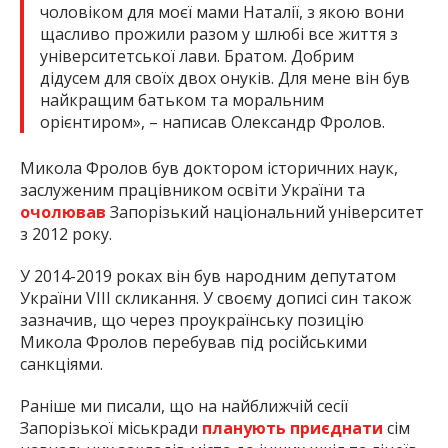
чоловіком для моєї мами Наталії, з якою вони
щасливо прожили разом у шлюбі все життя з
університетської лави. Братом. Добрим
дідусем для своїх двох онуків. Для мене він був
найкращим батьком та моральним
орієнтиром», – написав Олександр Фролов.
Микола Фролов був доктором історичних наук,
заслуженим працівником освіти України та
очолював
Запорізький національний університет
з 2012 року.
У 2014-2019 роках він був народним депутатом
України VIII скликання. У своєму дописі син також
зазначив, що через проукраїнську позицію
Микола Фролов перебував під російськими
санкціями.
Раніше ми писали, що на найближчій сесії
Запорізької міськради
планують приєднати
сім