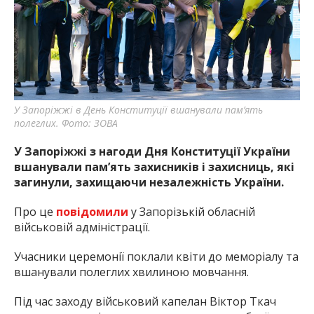
найважливішу інформацію про події
міста Запоріжжя та області.
У Запоріжжі в День Конституції вшанували пам’ять
полеглих. Фото: ЗОВА
У Запоріжжі з нагоди Дня Конституції України
вшанували пам’ять захисників і захисниць, які
загинули, захищаючи незалежність України.
Про це
повідомили
у Запорізькій обласній
військовій адміністрації.
Учасники церемонії поклали квіти до меморіалу та
вшанували полеглих хвилиною мовчання.
Під час заходу військовий капелан Віктор Ткач