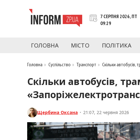
Перейти
до
7 СЕРПНЯ 2026, ПТ
контенту
09:29
inform.zp.ua
INFORM.ZP.UA – це інформаційний портал 
економіки, культури, криміналу, подій, 
ГОЛОВНА
МІСТО
ПОЛІТИКА
Запоріжжя та Запорізької області на день. 
чесну аналітику. Ми дуже цінуємо наших чита
Головна
»
Суспільство
»
Транспорт
»
Скільки автобусів, 
Скільки автобусів, тра
«Запоріжелектротранс
Щербина Оксана
•
21:07, 22 червня 2026