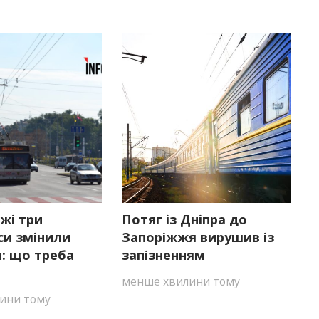
жі три
Потяг із Дніпра до
си змінили
Запоріжжя вирушив із
: що треба
запізненням
менше хвилини тому
ини тому