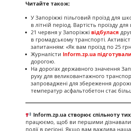
Читайте також:
У Запоріжжі пільговий проїзд для ш
в літній період. Вартість проїзду дл
21 червня у Запоріжжі
відбулася
друг
в громадському транспорті. Активіс
запитанням: «Як вам проїзд по 25 грн
Журналісти
Inform.zp.ua
підготувал
дорогою.
На дорогах державного значення Зап
руху для великовантажного транспорт
запроваджені для збереження дорожн
температур асфальтобетон стає біль
Inform.zp.ua створює спільноту ти
працюємо, щоб ви першими дізнавалис
події в регіоні. Якщо вам важлива наш