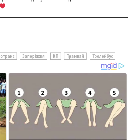
ротранс
Запоріжжя
КП
Трамвай
Тролейбус