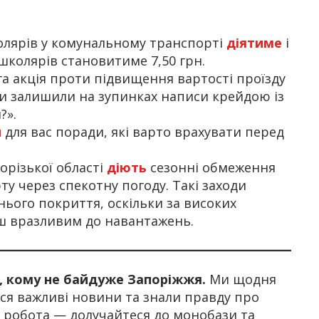
колярів у комунальному транспорті
діятиме
і
я школярів становитиме 7,50 грн.
а акція проти підвищення вартості проїзду
ти залишили на зупинках написи крейдою із
?».
и
для вас поради, які варто врахувати перед
орізької області
діють
сезонні обмеження
у через спекотну погоду. Такі заходи
ього покриття, оскільки за високих
ш вразливим до навантажень.
х, кому не байдуже Запоріжжя.
Ми щодня
я важливі новини та знали правду про
а робота — долучайтеся до монобази та