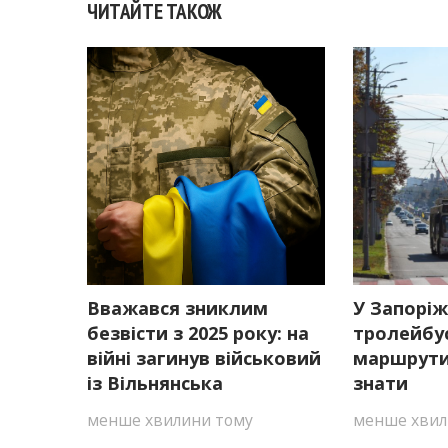
ЧИТАЙТЕ ТАКОЖ
Вважався зниклим
У Запоріж
безвісти з 2025 року: на
тролейбу
війні загинув військовий
маршрути
із Вільнянська
знати
менше хвилини тому
менше хвил