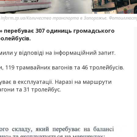
 Inform.zp.ua/Количество транспорта в Запорожье. Фотоиллюстр
» перебуває 307 одиниць громадського
Б
ролейбусів.
мили у відповіді на інформаційний запит.
, 119 трамвайних вагонів та 46 тролейбусів.
ває в експлуатації. Наразі на маршрути
агони та 31 тролейбус.