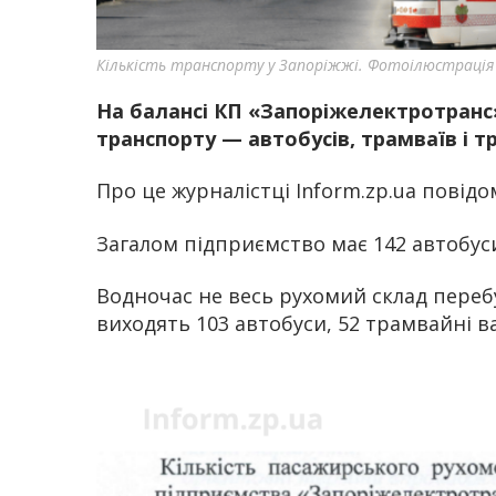
Кількість транспорту у Запоріжжі. Фотоілюстрація
На балансі КП «Запоріжелектротранс
транспорту — автобусів, трамваїв і т
Про це журналістці Inform.zp.ua повідо
Загалом підприємство має 142 автобуси
Водночас не весь рухомий склад перебу
виходять 103 автобуси, 52 трамвайні в