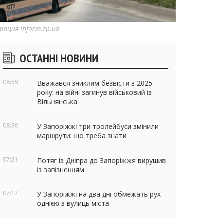
ация Inform.zp.ua
ічні
ОСТАННІ НОВИНИ
віджети
08:59
Вважався зниклим безвісти з 2025
року: на війні загинув військовий із
Вільнянська
08:30
У Запоріжжі три тролейбуси змінили
маршрути: що треба знати
07:21
Потяг із Дніпра до Запоріжжя вирушив
із запізненням
07:17
У Запоріжжі на два дні обмежать рух
однією з вулиць міста