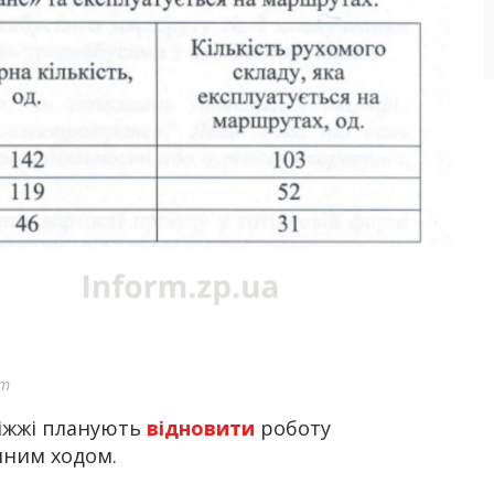
ит
іжжі планують
відновити
роботу
мним ходом.