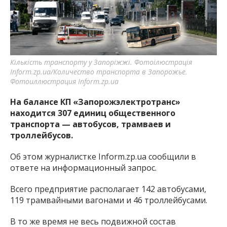
важную информацию о событиях
города Запорожья и области.
Кількість транспорту у Запоріжжі. Фотоілюстрація
Inform.zp.ua/Количество транспорта в Запорожье.
Фотоиллюстрация Inform.zp.ua
На балансе КП «Запорожэлектротранс»
находится 307 единиц общественного
транспорта — автобусов, трамваев и
троллейбусов.
Об этом журналистке Inform.zp.ua сообщили в
ответе на информационный запрос.
Всего предприятие располагает 142 автобусами,
119 трамвайными вагонами и 46 троллейбусами.
В то же время не весь подвижной состав