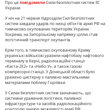
Про це
повідомили
Сили безпілотних систем ЗС
України.
У ніч на 21 червня підрозділи Сил безпілотних
систем завдали ударів по низці об’єктів армії РФ на
тимчасово окупованих територіях України.
Зокрема, на Запорізькому напрямку ціллю став
логістичний транспорт окупантів.
Крім того, в тимчасово окупованому Криму
українські військові уразили нафтобазу нафтового
терміналу в Керчі, радіолокаційні станції
«Каста-2Е2» та «Небо-У», а також газові
компресорні станції. У Донецькій області було
уражено цистерну з паливно-мастильними
матеріалами поблизу Горлівки.
У Силах безпілотних систем зазначають, що
системне ураження логістики, паливної
інфраструктури та засобів радіолокаційного
контролю знижує можливості армії РФ