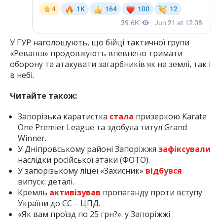
У ГУР наголошують, що бійці тактичної групи
«Реванш» продовжують впевнено тримати
оборону та атакувати загарбників як на землі, так і
в небі.
Читайте також:
Запорізька каратистка
стала
призеркою Karate
One Premier League та здобула титул Grand
Winner.
У Дніпровському районі Запоріжжя
зафіксували
наслідки російської атаки (ФОТО).
У запорізькому ліцеї «Захисник»
відбувся
випуск: деталі.
Кремль
активізував
пропаганду проти вступу
України до ЄС – ЦПД.
«Як вам проїзд по 25 грн?»: у Запоріжжі