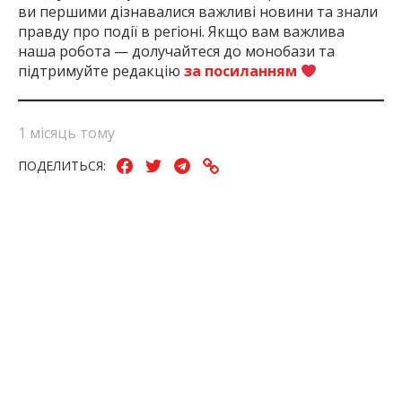
ви першими дізнавалися важливі новини та знали
правду про події в регіоні. Якщо вам важлива
наша робота — долучайтеся до монобази та
підтримуйте редакцію
за посиланням
1 місяць тому
ПОДЕЛИТЬСЯ:
Війна
Запоріжжя
Запорізька
ЗСУ
Окупанти
Росії З
Область
Україною
ЧИТАЙТЕ ТАКОЖ