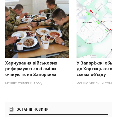
Харчування військових
У Запоріжжі обме
реформують: які зміни
до Хортицького р
очікують на Запоріжжі
схема об’їзду
менше хвилини тому
менше хвилини тому
Бічні
ОСТАННІ НОВИНИ
віджети