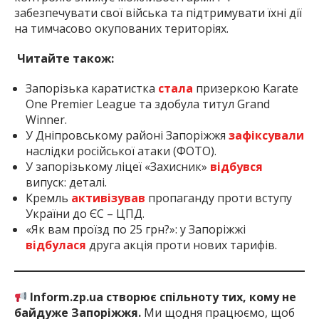
забезпечувати свої війська та підтримувати їхні дії
на тимчасово окупованих територіях.
Читайте також:
Запорізька каратистка
стала
призеркою Karate
One Premier League та здобула титул Grand
Winner.
У Дніпровському районі Запоріжжя
зафіксували
наслідки російської атаки (ФОТО).
У запорізькому ліцеї «Захисник»
відбувся
випуск: деталі.
Кремль
активізував
пропаганду проти вступу
України до ЄС – ЦПД.
«Як вам проїзд по 25 грн?»: у Запоріжжі
відбулася
друга акція проти нових тарифів.
Inform.zp.ua створює спільноту тих, кому не
байдуже Запоріжжя.
Ми щодня працюємо, щоб