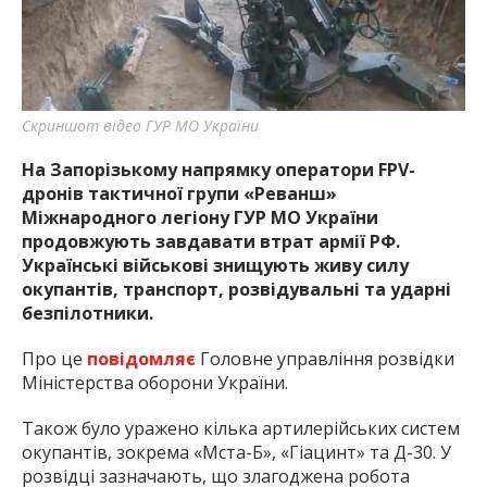
найважливішу інформацію про події
міста Запоріжжя та області.
Скриншот відео ГУР МО України
На Запорізькому напрямку оператори FPV-
дронів тактичної групи «Реванш»
Міжнародного легіону ГУР МО України
продовжують завдавати втрат армії РФ.
Українські військові знищують живу силу
окупантів, транспорт, розвідувальні та ударні
безпілотники.
Про це
повідомляє
Головне управління розвідки
Міністерства оборони України.
Також було уражено кілька артилерійських систем
окупантів, зокрема «Мста-Б», «Гіацинт» та Д-30. У
розвідці зазначають, що злагоджена робота