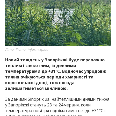
найважливішу інформацію про події
міста Запоріжжя та області.
Літо. Фото: inform.zp.ua
Новий тиждень у Запоріжжі буде переважно
теплим і спекотним, із денними
температурами до +31°C. Водночас упродовж
тижня очікуються періоди хмарності та
короткочасні дощі, тож погода
залишатиметься мінливою.
За даними Sinoptik.ua, найтеплішими днями тижня
у Запоріжжі стануть 23 та 24 червня, коли
температура повітря підніматиметься до +31°C і