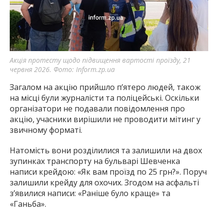
Акція протесту щодо підвищення вартості проїзду, 21
червня 2026. Фото: Inform.zp.ua
Загалом на акцію прийшло п’ятеро людей, також
на місці були журналісти та поліцейські. Оскільки
організатори не подавали повідомлення про
акцію, учасники вирішили не проводити мітинг у
звичному форматі.
Натомість вони розділилися та залишили на двох
зупинках транспорту на бульварі Шевченка
написи крейдою: «Як вам проїзд по 25 грн?». Поруч
залишили крейду для охочих. Згодом на асфальті
з’явилися написи: «Раніше було краще» та
«Ганьба».