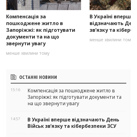
Компенсація за
В Україні вперше
пошкоджене житло в
відзначають День
Запоріжжі: як підготувати
зв’язку та кіберб
документи та на що
менше хвилини тому
звернути увагу
менше хвилини тому
Бічні
ОСТАННІ НОВИНИ
віджети
15:16
Компенсація за пошкоджене житло в
Запоріжжі: як підготувати документи та
на що звернути увагу
14:57
В Україні вперше відзначають День
Військ зв’язку та кібербезпеки ЗСУ