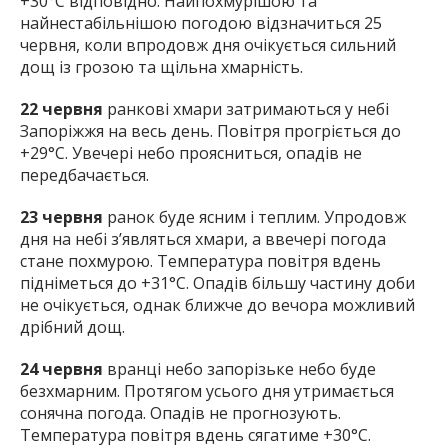
+30°C відповідно. Найпохмурішою та
найнестабільнішою погодою відзначиться 25
червня, коли впродовж дня очікується сильний
дощ із грозою та щільна хмарність.
22 червня
ранкові хмари затримаються у небі
Запоріжжя на весь день. Повітря прогріється до
+29°C. Увечері небо проясниться, опадів не
передбачається.
23 червня
ранок буде ясним і теплим. Упродовж
дня на небі з’являться хмари, а ввечері погода
стане похмурою. Температура повітря вдень
підніметься до +31°C. Опадів більшу частину доби
не очікується, однак ближче до вечора можливий
дрібний дощ.
24 червня
вранці небо запорізьке небо буде
безхмарним. Протягом усього дня утримається
сонячна погода. Опадів не прогнозують.
Температура повітря вдень сягатиме +30°C.