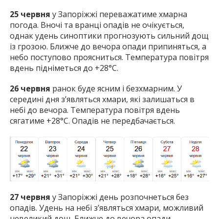
25 червня
у Запоріжжі переважатиме хмарна
погода. Вночі та вранці опадів не очікується,
однак удень синоптики прогнозують сильний дощ
із грозою. Ближче до вечора опади припиняться, а
небо поступово проясниться. Температура повітря
вдень підніметься до +28°C.
26 червня
ранок буде ясним і безхмарним. У
середині дня з’являться хмари, які залишаться в
небі до вечора. Температура повітря вдень
сягатиме +28°C. Опадів не передбачається.
27 червня
у Запоріжжі день розпочнеться без
опадів. Удень на небі з’являться хмари, можливий
невеликий дощ. Ближче до вечора опади