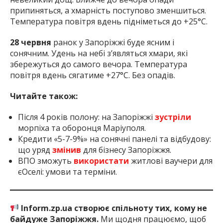
припиняться, а хмарність поступово зменшиться.
Температура повітря вдень підніметься до +25°C.
28 червня
ранок у Запоріжжі буде ясним і
сонячним. Удень на небі з’являться хмари, які
збережуться до самого вечора. Температура
повітря вдень сягатиме +27°C. Без опадів.
Читайте також:
Після 4 років полону: на Запоріжжі
зустріли
морпіха та оборонця Маріуполя.
Кредити «5-7-9%» на сонячні панелі та відбудову:
що уряд
змінив
для бізнесу Запоріжжя.
ВПО зможуть
використати
житлові ваучери для
єОселі: умови та терміни.
Inform.zp.ua створює спільноту тих, кому не
байдуже Запоріжжя.
Ми щодня працюємо, щоб