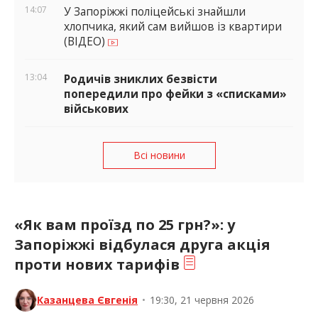
14:07
У Запоріжжі поліцейські знайшли
хлопчика, який сам вийшов із квартири
(ВІДЕО)
13:04
Родичів зниклих безвісти
попередили про фейки з «списками»
військових
Всі новини
«Як вам проїзд по 25 грн?»: у
Запоріжжі відбулася друга акція
проти нових тарифів
Казанцева Євгенія
•
19:30, 21 червня 2026