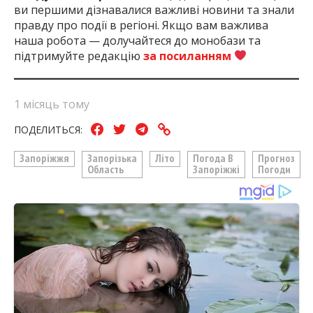
ви першими дізнавалися важливі новини та знали
правду про події в регіоні. Якщо вам важлива
наша робота — долучайтеся до монобази та
підтримуйте редакцію
за посиланням
1 місяць тому
ПОДЕЛИТЬСЯ:
Запоріжжя
Запорізька
Літо
Погода В
Прогноз
Область
Запоріжжі
Погоди