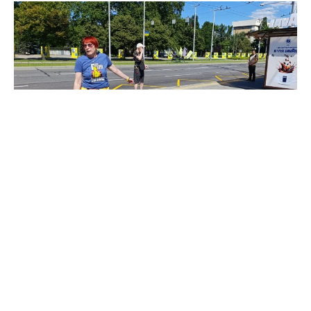
Акція протесту щодо підвищення вартості проїзду, 21
червня 2026. Фото: Inform.zp.ua
«Я хочу наголосити, що один раз вже
піднімали проїзд з порушенням процедури.
Фактично те, що ми мовчимо і втрачаємо
надію, є причиною, чому з нами так чинять. І
єдиний спосіб це зупинити — говорити про
це», – зазначила Валерія Морозова.