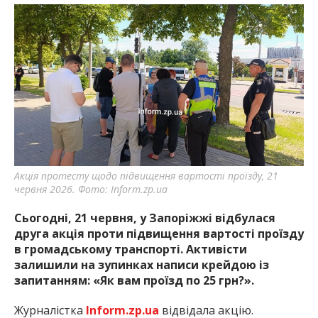
Акція протесту щодо підвищення вартості проїзду, 21
червня 2026. Фото: Inform.zp.ua
Сьогодні, 21 червня, у Запоріжжі відбулася
друга акція проти підвищення вартості проїзду
в громадському транспорті. Активісти
залишили на зупинках написи крейдою із
запитанням: «Як вам проїзд по 25 грн?».
Журналістка
Inform.zp.ua
відвідала акцію.