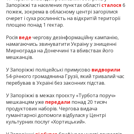
Запоріжжі та населених пунктах області
сталося
6
пожеж, зокрема в обласному центрі загорілися
очерет і суха рослинність на відкритій території
площею понад 1 гектар.
Росія
веде
чергову дезінформаційну кампанію,
намагаючись звинуватити Україну у знищенні
Мирнограда на Донеччині та вбивствах його
мешканців.
У Запоріжжі поліцейські примусово
видворили
54-річного громадянина Грузії, який тривалий час
перебував в Україні без законних підстав.
У Запоріжжі в межах проєкту «Турбота поруч»
мешканцям уже
передали
понад 20 тисяч
продуктових наборів. Чергова видача
гуманітарної допомоги відбулася у Центрі
культурних послуг «Хортицький».