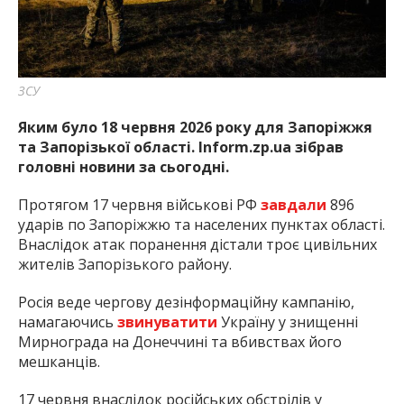
найважливішу інформацію про події
міста Запоріжжя та області.
ЗСУ
Яким було 18 червня 2026 року для Запоріжжя
та Запорізької області. Inform.zp.ua зібрав
головні новини за сьогодні.
Протягом 17 червня військові РФ
завдали
896
ударів по Запоріжжю та населених пунктах області.
Внаслідок атак поранення дістали троє цивільних
жителів Запорізького району.
Росія веде чергову дезінформаційну кампанію,
намагаючись
звинуватити
Україну у знищенні
Мирнограда на Донеччині та вбивствах його
мешканців.
17 червня внаслідок російських обстрілів у