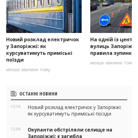
Новий розклад електричок
На одній із центр
у Запоріжжі: як
вулиць Запоріжж
курсуватимуть приміські
правила зупинки
поїзди
менше хвилини тому
менше хвилини тому
Бічні
ОСТАННІ НОВИНИ
віджети
12:16
Новий розклад електричок у Запоріжжі:
як курсуватимуть приміські поїзди
12:04
Окупанти обстріляли селище на
Запоріжжі: є загибла