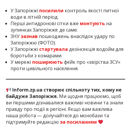
У Запоріжжі
посилили
контроль якості питної
води в літній період.
Перші антидронові сітки вже
монтують
на
зупинках Запоріжжя: де саме.
ЗНУ
зазнав
пошкоджень внаслідок удару по
Запоріжжю (ФОТО).
У Запоріжжі
стартувала
дезінсекція водойм для
боротьби з комарами.
У мережі
поширюють
фейк про «звірства ЗСУ»
проти цивільного населення.
Inform.zp.ua створює спільноту тих, кому не
байдуже Запоріжжя.
Ми щодня працюємо, щоб
ви першими дізнавалися важливі новини та знали
правду про події в регіоні. Якщо вам важлива
наша робота — долучайтеся до монобази та
підтримуйте редакцію
за посиланням