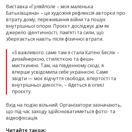
Виставка «Гуляйполе – моя маленька
Батьківщина» – це художня рефлексія авторки про
втрату дому, переживання війни та пошук
внутрішньої опори. Проєкт досліджує дім як
джерело ідентичності, пам’яті та сили, що
зберігається навіть після фізичної втрати.
«З важливого: саме там я стала Катею Беслік –
дизайнеркою, стилісткою та фешн-
мисткинею. Там, на південному сході, я
вперше усвідомила себе українкою. Саме
звідти — моє відчуття свободи, впертості та
внутрішньої дикості», – йдеться в описі
проєкту.
Вхід на подію вільний. Організатори зазначають,
що під час заходу здійснюватиметься фото- та
відеофіксація.
Читайте також: