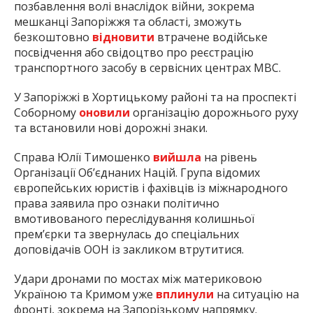
позбавлення волі внаслідок війни, зокрема
мешканці Запоріжжя та області, зможуть
безкоштовно
відновити
втрачене водійське
посвідчення або свідоцтво про реєстрацію
транспортного засобу в сервісних центрах МВС.
У Запоріжжі в Хортицькому районі та на проспекті
Соборному
оновили
організацію дорожнього руху
та встановили нові дорожні знаки.
Справа Юлії Тимошенко
вийшла
на рівень
Організації Об’єднаних Націй. Група відомих
європейських юристів і фахівців із міжнародного
права заявила про ознаки політично
вмотивованого переслідування колишньої
прем’єрки та звернулась до спеціальних
доповідачів ООН із закликом втрутитися.
Удари дронами по мостах між материковою
Україною та Кримом уже
вплинули
на ситуацію на
фронті, зокрема на Запорізькому напрямку.