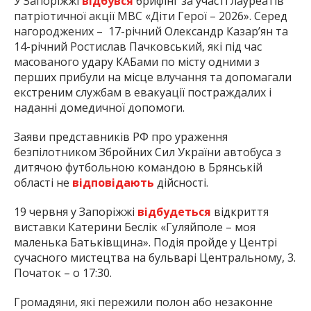
У Запоріжжі
відбувся
брифінг за участі лауреатів
патріотичної акції МВС «Діти Герої – 2026». Серед
нагороджених – 17-річний Олександр Казар’ян та
14-річний Ростислав Пачковський, які під час
масованого удару КАБами по місту одними з
перших прибули на місце влучання та допомагали
екстреним службам в евакуації постраждалих і
наданні домедичної допомоги.
Заяви представників РФ про ураження
безпілотником Збройних Сил України автобуса з
дитячою футбольною командою в Брянській
області не
відповідають
дійсності.
19 червня у Запоріжжі
відбудеться
відкриття
виставки Катерини Беслік «Гуляйполе – моя
маленька Батьківщина». Подія пройде у Центрі
сучасного мистецтва на бульварі Центральному, 3.
Початок – о 17:30.
Громадяни, які пережили полон або незаконне