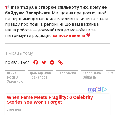
Inform.zp.ua створює спільноту тих, кому не
байдуже Запоріжжя.
Ми щодня працюємо, щоб
ви першими дізнавалися важливі новини та знали
правду про події в регіоні. Якщо вам важлива
наша робота — долучайтеся до монобази та
підтримуйте редакцію
за посиланням
1 місяць тому
ПОДЕЛИТЬСЯ:
Війна
Громадський
Запоріжжя
Запорізька
ЗСУ
Росії З
Транспорт
Область
Україною