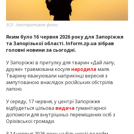
найважливішу інформацію про події
міста Запоріжжя та області.
ЗСУ. Ілюстративне фото
Яким було 16 червня 2026 року для Запоріжжя
та Запорізької області. Inform.zp.ua зібрав
головні новини за сьогодні.
У Запоріжжі в притулку для тварин «Дай лапу,
друже» травмована косуля
народила
маля.
Тварину евакуювали наприкінці вересня з
ампутованою внаслідок російських обстрілів
лапою.
У середу, 17 червня, у центрі Запоріжжя
відбудеться цільова
видача
гуманітарної
допомоги для внутрішньо переміщених осіб з
Оріхівської громади.
З 14 червня 2026 року на більшості водойм