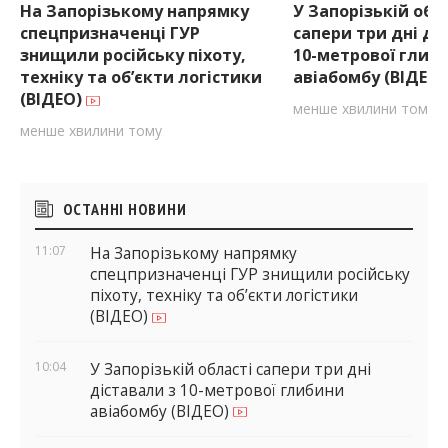
На Запорізькому напрямку
У Запорізькій обл
спецпризначенці ГУР
сапери три дні ді
знищили російську піхоту,
10-метрової глиб
техніку та об’єкти логістики
авіабомбу (ВІДЕО
(ВІДЕО)
менше хвилини тому
менше хвилини тому
Бічні
ОСТАННІ НОВИНИ
віджети
11:07
На Запорізькому напрямку
спецпризначенці ГУР знищили російську
піхоту, техніку та об’єкти логістики
(ВІДЕО)
10:04
У Запорізькій області сапери три дні
діставали з 10-метрової глибини
авіабомбу (ВІДЕО)