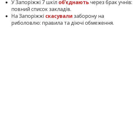
У Запоріжжі 7 шкіл
об’єднають
через брак учнів:
повний список закладів.
На Запоріжжі
скасували
заборону на
риболовлю: правила та діючі обмеження.
Inform.zp.ua
працює, щоб ви знали правду. Ми
щодня збираємо важливі новини про Запоріжжя,
окуповані території та життя в регіоні. Якщо наша
робота важлива для вас, підтримайте редакцію
донатом — ваша допомога дозволить нам
продовжувати писати для вас!
Підтримати: за
посиланням
1 місяць тому
ПОДЕЛИТЬСЯ:
Запоріжжя
Запорізька
Зброя
Поліція
СБУ
Область