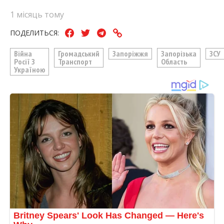
1 місяць тому
ПОДЕЛИТЬСЯ:
Війна
Громадський
Запоріжжя
Запорізька
ЗСУ
Росії З
Транспорт
Область
Україною