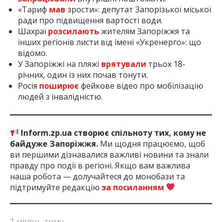
«Тариф
мав
зрости»: депутат Запорізької міської
ради про підвищення вартості води.
Шахраї
розсилають
жителям Запоріжжя та
інших регіонів листи від імені «Укренерго»: що
відомо.
У Запоріжжі на пляжі
врятували
трьох 18-
річних, один із них почав тонути.
Росія
поширює
фейкове відео про мобілізацію
людей з інвалідністю.
Inform.zp.ua створює спільноту тих, кому не
байдуже Запоріжжя.
Ми щодня працюємо, щоб
ви першими дізнавалися важливі новини та знали
правду про події в регіоні. Якщо вам важлива
наша робота — долучайтеся до монобази та
підтримуйте редакцію
за посиланням
1 місяць тому