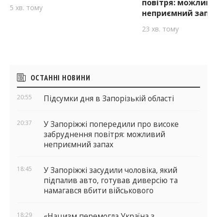
повітря: можливи
5 хв. тому
неприємний запа
23 хв. тому
Бічні
ОСТАННІ НОВИНИ
віджети
20:55
Підсумки дня в Запорізькій області
20:37
У Запоріжжі попередили про високе
забруднення повітря: можливий
неприємний запах
18:45
У Запоріжжі засудили чоловіка, який
підпалив авто, готував диверсію та
намагався вбити військового
18:29
«Нацизм перемогла Україна з