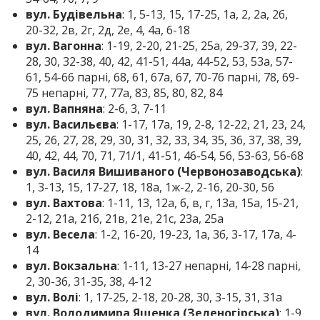
вул. Будівельна
: 1, 5-13, 15, 17-25, 1а, 2, 2а, 2б,
20-32, 2в, 2г, 2д, 2е, 4, 4а, 6-18
вул. Вагонна
: 1-19, 2-20, 21-25, 25а, 29-37, 39, 22-
28, 30, 32-38, 40, 42, 41-51, 44а, 44-52, 53, 53а, 57-
61, 54-66 парні, 68, 61, 67а, 67, 70-76 парні, 78, 69-
75 непарні, 77, 77а, 83, 85, 80, 82, 84
вул. Вапняна
: 2-6, 3, 7-11
вул. Васильєва
: 1-17, 17а, 19, 2-8, 12-22, 21, 23, 24,
25, 26, 27, 28, 29, 30, 31, 32, 33, 34, 35, 36, 37, 38, 39,
40, 42, 44, 70, 71, 71/1, 41-51, 46-54, 56, 53-63, 56-68
вул. Василя Вишиваного (Червонозаводська)
:
1, 3-13, 15, 17-27, 18, 18а, 1ж-2, 2-16, 20-30, 56
вул. Вахтова
: 1-11, 13, 12а, б, в, г, 13а, 15а, 15-21,
2-12, 21а, 21б, 21в, 21е, 21с, 23а, 25а
вул. Весела
: 1-2, 16-20, 19-23, 1а, 3б, 3-17, 17а, 4-
14
вул. Вокзальна
: 1-11, 13-27 непарні, 14-28 парні,
2, 30-36, 31-35, 38, 4-12
вул. Волі
: 1, 17-25, 2-18, 20-28, 30, 3-15, 31, 31а
вул. Володимира Ященка (Зеленогірська)
: 1-9,