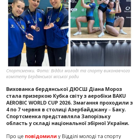
найважливішу інформацію про події
міста Запоріжжя та області.
Спортсменки. Фото: Відділ молоді та спорту виконавчого
комітету Бердянської міської ради
Вихованка бердянської ДЮСШ Діана Мороз
стала призеркою Кубка світу з аеробіки BAKU
AEROBIC WORLD CUP 2026. Змагання проходили з
4 по 7 червня в столиці Азербайджану
–
Баку.
Спортсменка представляла Запорізьку
область у складі національної збірної України.
Про це
повідомили
у Відділі молоді та спорту