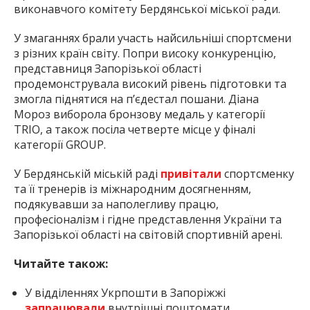
виконавчого комітету Бердянської міської ради.
У змаганнях брали участь найсильніші спортсмени
з різних країн світу. Попри високу конкуренцію,
представниця Запорізької області
продемонструвала високий рівень підготовки та
змогла піднятися на п’єдестал пошани. Діана
Мороз виборола бронзову медаль у категорії
TRIO, а також посіла четверте місце у фіналі
категорії GROUP.
У Бердянській міській раді
привітали
спортсменку
та її тренерів із міжнародним досягненням,
подякувавши за наполегливу працю,
професіоналізм і гідне представлення України та
Запорізької області на світовій спортивній арені.
Читайте також:
У відділеннях Укрпошти в Запоріжжі
запрацювали
внутрішні поштомати.