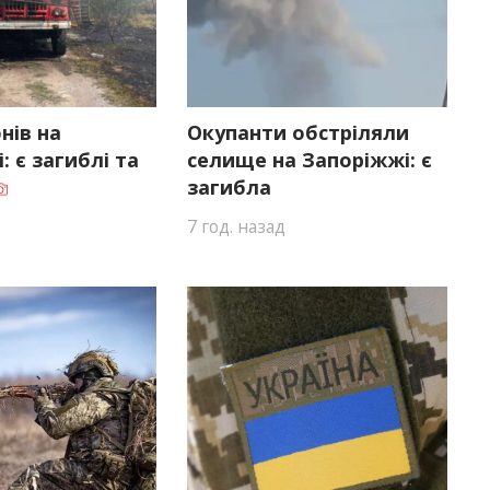
нів на
Окупанти обстріляли
: є загиблі та
селище на Запоріжжі: є
загибла
7 год. назад