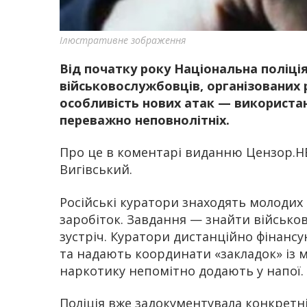
Ілюстративне зображення
Від початку року Національна поліція
військовослужбовців, організованих
особливість нових атак — використан
переважно неповнолітніх.
Про це в коментарі виданню Цензор.
Вигівський.
Російські куратори знаходять молодих
заробіток. Завдання — знайти військов
зустріч. Куратори дистанційно фінанс
та надають координати «закладок» із м
наркотику непомітно додають у напої.
Поліція вже задокументувала конкретні 