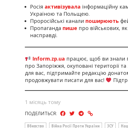
Росія
активізувала
інформаційну кам
Україною та Польщею.
Проросійські канали
поширюють
фе
Пропаганда
пише
про військових, як
насправді.
Inform.zp.ua
працює, щоб ви знали 
про Запоріжжя, окуповані території та
для вас, підтримайте редакцію донат
продовжувати писати для вас!
Підтр
1 місяць тому
ПОДЕЛИТЬСЯ:
Вбивство
Війна Росії Проти України
ЗСУ
Нац