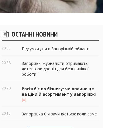
ічні
ОСТАННІ НОВИНИ
віджети
20:55
Підсумки дня в Запорізькій області
20:38
Запорізькі журналісти отримають
детектори дронів для безпечнішої
роботи
20:20
Росія б’є по бізнесу: чи вплине це
на ціни й асортимент у Запоріжжі
20:15
Запорізька Січ зачиняється: коли саме