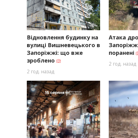
Відновлення будинку на
Атака дро
вулиці Вишневецького в
Запоріжжі
Запоріжжі: що вже
поранені
зроблено
2 год. назад
2 год. назад