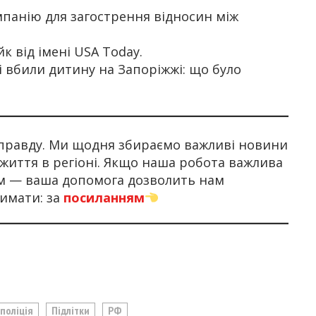
панію для загострення відносин між
йк від імені USA Today.
і вбили дитину на Запоріжжі: що було
правду. Ми щодня збираємо важливі новини
 життя в регіоні. Якщо наша робота важлива
ом — ваша допомога дозволить нам
имати: за
посиланням
поліція
Підлітки
РФ