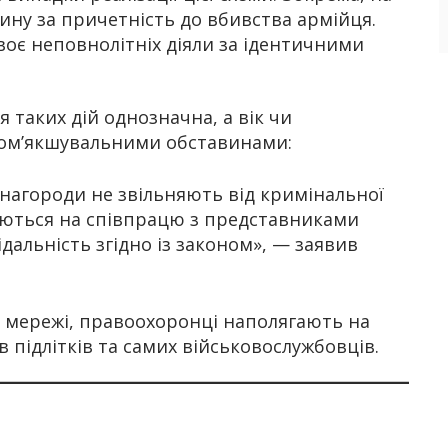
ну за причетність до вбивства армійця.
двоє неповнолітніх діяли за ідентичними
я таких дій однозначна, а вік чи
пом’якшувальними обставинами:
инагороди не звільняють від кримінальної
жуються на співпрацю з представниками
альність згідно із законом», — заявив
 в мережі, правоохоронці наполягають на
в підлітків та самих військовослужбовців.