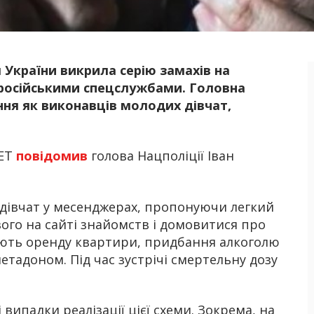
 України викрила серію замахів на
Б
 російськими спецслужбами. Головна
ня як виконавців молодих дівчат,
НЕТ
повідомив
голова Нацполіції Іван
 дівчат у месенджерах, пропонуючи легкий
ого на сайті знайомств і домовитися про
ують оренду квартири, придбання алкоголю
етадоном. Під час зустрічі смертельну дозу
випадки реалізації цієї схеми. Зокрема, на