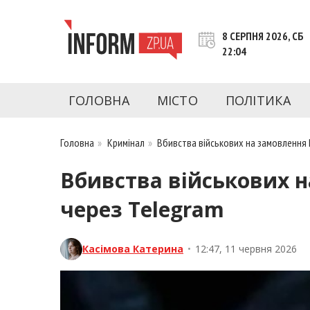
Перейти
до
8 СЕРПНЯ 2026, СБ
контенту
22:04
inform.zp.ua
INFORM.ZP.UA – це інформаційний портал 
економіки, культури, криміналу, подій, 
ГОЛОВНА
МІСТО
ПОЛІТИКА
Запоріжжя та Запорізької області на день. 
чесну аналітику. Ми дуже цінуємо наших чита
Головна
»
Кримінал
»
Вбивства військових на замовлення 
Вбивства військових н
через Telegram
Касімова Катерина
•
12:47, 11 червня 2026