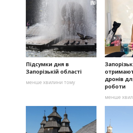
Підсумки дня в
Запорізьк
Запорізькій області
отримают
дронів дл
менше хвилини тому
роботи
менше хвил