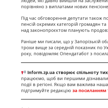
людей, які давно вийшли на заслужен
порівняно з виплатами нових пенсіонер
Під час обговорення депутати також п
пенсій окремих категорій громадян та 
над законопроєктом планують продов
Раніше ми писали, що у Запорізькій об
трохи вище за середній показник по Укр
року, повідомляє Опендатабот з посил
Inform.zp.ua створює спільноту ти
працюємо, щоб ви першими дізнавалис
події в регіоні. Якщо вам важлива наш
підтримуйте редакцію
за посиланням