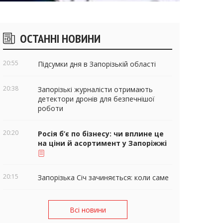
ічні
ОСТАННІ НОВИНИ
віджети
20:55
Підсумки дня в Запорізькій області
20:38
Запорізькі журналісти отримають
детектори дронів для безпечнішої
роботи
20:20
Росія б’є по бізнесу: чи вплине це
на ціни й асортимент у Запоріжжі
20:15
Запорізька Січ зачиняється: коли саме
Всі новини