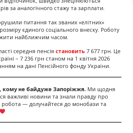
ий відпочинок, швидко знецінюються
ів за аналогічного стажу та зарплати.
орушили питання так званих «елітних»
розміру єдиного соціального внеску. Роботу
жити найближчим часом.
ласті середня пенсія
становить
7 677 грн. Це
аїні – 7 236 грн станом на 1 квітня 2026
анням на дані Пенсійного фонду України.
х, кому не байдуже Запоріжжя.
Ми щодня
я важливі новини та знали правду про
а робота — долучайтеся до монобази та