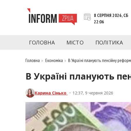
Перейти
до
8 СЕРПНЯ 2026, СБ
контенту
22:06
inform.zp.ua
INFORM.ZP.UA – це інформаційний портал 
економіки, культури, криміналу, подій, 
ГОЛОВНА
МІСТО
ПОЛІТИКА
Запоріжжя та Запорізької області на день. 
чесну аналітику. Ми дуже цінуємо наших чита
Головна
»
Економіка
»
В Україні планують пенсійну рефор
В Україні планують пе
Карина Сінько
•
12:37, 9 червня 2026