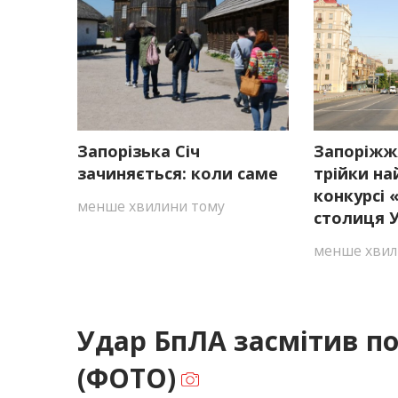
Запорізька Січ
Запоріжж
зачиняється: коли саме
трійки на
конкурсі
менше хвилини тому
столиця У
менше хвил
Удар БпЛА засмітив по
(ФОТО)