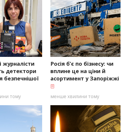
і журналісти
Росія б’є по бізнесу: чи
ь детектори
вплине це на ціни й
я безпечнішої
асортимент у Запоріжжі
ини тому
менше хвилини тому