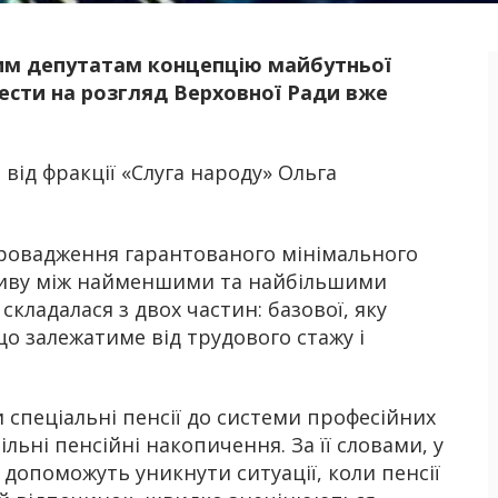
ним депутатам концепцію майбутньої
Б
ести на розгляд Верховної Ради вже
від фракції «Слуга народу» Ольга
провадження гарантованого мінімального
зриву між найменшими та найбільшими
кладалася з двох частин: базової, яку
що залежатиме від трудового стажу і
 спеціальні пенсії до системи професійних
ьні пенсійні накопичення. За її словами, у
допоможуть уникнути ситуації, коли пенсії