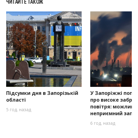
ЧИТАЙТЕ ТАКОЖ
Підсумки дня в Запорізькій
У Запоріжжі попе
області
про високе забру
повітря: можливи
5 год. назад
неприємний запа
6 год. назад