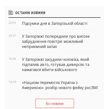
Бічні
ОСТАННІ НОВИНИ
віджети
20:55
Підсумки дня в Запорізькій області
20:37
У Запоріжжі попередили про високе
забруднення повітря: можливий
неприємний запах
18:45
У Запоріжжі засудили чоловіка, який
підпалив авто, готував диверсію та
намагався вбити військового
18:29
«Нацизм перемогла Україна з
Америкою»: розбір нового фейку росЗМІ
Всі новини