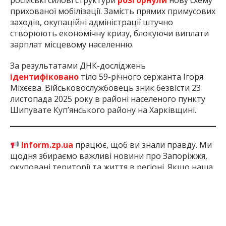
російські силові структури
розгорнули
нову схему
прихованої мобілізації. Замість прямих примусових
заходів, окупаційні адміністрації штучно
створюють економічну кризу, блокуючи виплати
зарплат місцевому населенню.
За результатами ДНК-досліджень
ідентифіковано
тіло 59-річного сержанта Ігоря
Міхєєва. Військовослужбовець зник безвісти 23
листопада 2025 року в районі населеного пункту
Шипувате Куп’янського району на Харківщині.
Inform.zp.ua
працює, щоб ви знали правду. Ми
щодня збираємо важливі новини про Запоріжжя,
окуповані території та життя в регіоні. Якщо наша
робота важлива для вас, підтримайте редакцію
донатом — ваша допомога дозволить нам
продовжувати писати для вас!
Підтримати: за
посиланням