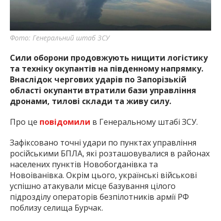
найважливішу інформацію про події
міста Запоріжжя та області.
Фото: Генеральний штаб ЗСУ
Сили оборони продовжують нищити логістику
та техніку окупантів на південному напрямку.
Внаслідок чергових ударів по Запорізькій
області окупанти втратили бази управління
дронами, тилові склади та живу силу.
Про це
повідомили
в Генеральному штабі ЗСУ.
Зафіксовано точні удари по пунктах управління
російськими БПЛА, які розташовувалися в районах
населених пунктів Новобогданівка та
Новоіванівка. Окрім цього, українські військові
успішно атакували місце базування цілого
підрозділу операторів безпілотників армії РФ
поблизу селища Бурчак.