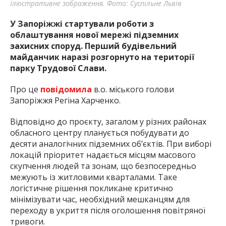
Ілюстративне зображення. Фото: Суспільне Львів
У Запоріжжі стартували роботи з
облаштування нової мережі підземних
захисних споруд. Перший будівельний
майданчик наразі розгорнуто на території
парку Трудової Слави.
Про це
повідомила
в.о. міського голови
Запоріжжя Регіна Харченко.
Відповідно до проєкту, загалом у різних районах
обласного центру планується побудувати до
десяти аналогічних підземних об’єктів. При виборі
локацій пріоритет надається місцям масового
скупчення людей та зонам, що безпосередньо
межують із житловими кварталами. Таке
логістичне рішення покликане критично
мінімізувати час, необхідний мешканцям для
переходу в укриття після оголошення повітряної
тривоги.