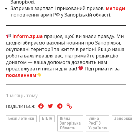
Запоріжжі.
Затримка зарплат і прихований призов:
методи
поповнення армії РФ у Запорізькій області.
Inform.zp.ua
працює, щоб ви знали правду. Ми
щодня збираємо важливі новини про Запоріжжя,
окуповані території та життя в регіоні. Якщо наша
робота важлива для вас, підтримайте редакцію
донатом — ваша допомога дозволить нам
продовжувати писати для вас!
Підтримати: за
посиланням
1 місяць тому
ПОДЕЛИТЬСЯ:
Безпілотники
БПЛА
Війна
Війна
Запоріж
Запорізька
Росії З
Область
Україною