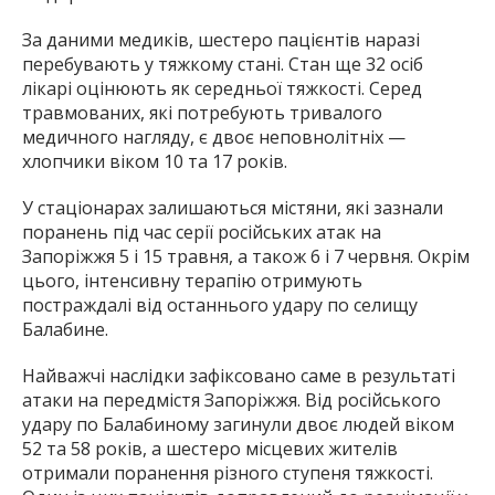
За даними медиків, шестеро пацієнтів наразі
перебувають у тяжкому стані. Стан ще 32 осіб
лікарі оцінюють як середньої тяжкості. Серед
травмованих, які потребують тривалого
медичного нагляду, є двоє неповнолітніх —
хлопчики віком 10 та 17 років.
У стаціонарах залишаються містяни, які зазнали
поранень під час серії російських атак на
Запоріжжя 5 і 15 травня, а також 6 і 7 червня. Окрім
цього, інтенсивну терапію отримують
постраждалі від останнього удару по селищу
Балабине.
Найважчі наслідки зафіксовано саме в результаті
атаки на передмістя Запоріжжя. Від російського
удару по Балабиному загинули двоє людей віком
52 та 58 років, а шестеро місцевих жителів
отримали поранення різного ступеня тяжкості.