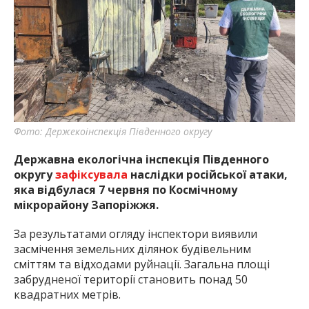
найважливішу інформацію про події
міста Запоріжжя та області.
Фото: Держекоінспекція Південного округу
Державна екологічна інспекція Південного
округу
зафіксувала
наслідки російської атаки,
яка відбулася 7 червня по Космічному
мікрорайону Запоріжжя.
За результатами огляду інспектори виявили
засмічення земельних ділянок будівельним
сміттям та відходами руйнації. Загальна площі
забрудненої території становить понад 50
квадратних метрів.