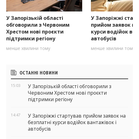
У Запорізькій області
У Запоріжжі стар
обговорили з Червоним
прийом заявок на
Хрестом нові проєкти
курси водійок ван
підтримки регіону
автобусів
менше хвилини тому
менше хвилини тому
Бічні
ОСТАННІ НОВИНИ
віджети
15:03
У Запорізькій області обговорили з
Червоним Хрестом нові проєкти
підтримки регіону
14:47
У Запоріжжі стартував прийом заявок на
безплатні курси водійок вантажівок і
автобусів