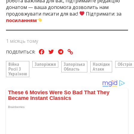
робота важлива для вас, підтримайте редакцію
донатом — ваша допомога дозволить нам
продовжувати писати для вас!
Підтримати: за
посиланням
1 місяць тому
ПОДЕЛИТЬСЯ:
Війна
Запоріжжя
Запорізька
Наслідки
Обстріл
Росії З
Область
Атаки
Україною