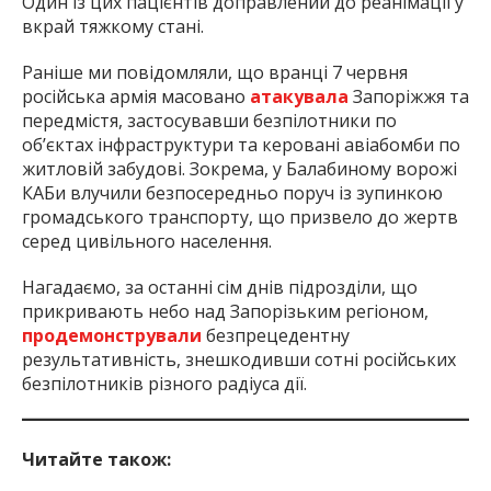
Один із цих пацієнтів доправлений до реанімації у
вкрай тяжкому стані.
Раніше ми повідомляли, що вранці 7 червня
російська армія масовано
атакувала
Запоріжжя та
передмістя, застосувавши безпілотники по
об’єктах інфраструктури та керовані авіабомби по
житловій забудові. Зокрема, у Балабиному ворожі
КАБи влучили безпосередньо поруч із зупинкою
громадського транспорту, що призвело до жертв
серед цивільного населення.
Нагадаємо, за останні сім днів підрозділи, що
прикривають небо над Запорізьким регіоном,
продемонстрували
безпрецедентну
результативність, знешкодивши сотні російських
безпілотників різного радіуса дії.
Читайте також: