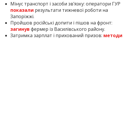
Мінус транспорт і засоби зв’язку: оператори ГУР
показали
результати тижневої роботи на
Запоріжжі.
Пройшов російські допити і пішов на фронт:
загинув
фермер із Василівського району.
Затримка зарплат і прихований призов:
методи
поповнення армії РФ у Запорізькій області.
Inform.zp.ua
працює, щоб ви знали правду. Ми
щодня збираємо важливі новини про Запоріжжя,
окуповані території та життя в регіоні. Якщо наша
робота важлива для вас, підтримайте редакцію
донатом — ваша допомога дозволить нам
продовжувати писати для вас!
Підтримати: за
посиланням
2 міс. тому