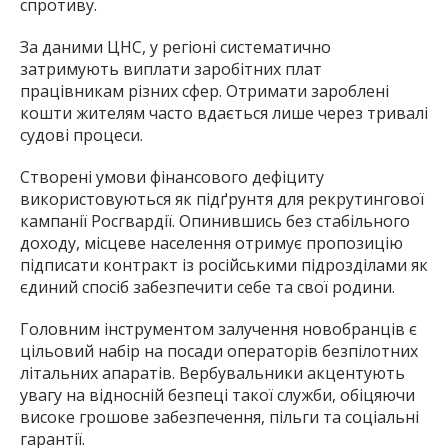
спротиву.
За даними ЦНС, у регіоні систематично
затримують виплати заробітних плат
працівникам різних сфер. Отримати зароблені
кошти жителям часто вдається лише через тривалі
судові процеси.
Створені умови фінансового дефіциту
використовуються як підґрунтя для рекрутингової
кампанії Росгвардії. Опинившись без стабільного
доходу, місцеве населення отримує пропозицію
підписати контракт із російськими підрозділами як
єдиний спосіб забезпечити себе та свої родини.
Головним інструментом залучення новобранців є
цільовий набір на посади операторів безпілотних
літальних апаратів. Вербувальники акцентують
увагу на відносній безпеці такої служби, обіцяючи
високе грошове забезпечення, пільги та соціальні
гарантії.