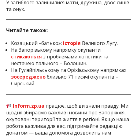
У загиблого залишилися мати, дружина, двоє синів
та онук.
Читайте також:
Козацький «батько»:
історія
Великого Лугу.
На Запорізькому напрямку окупанти
стикаються
з проблемами логістики та
нестачею пального – Волошин.
На Гуляйпільському та Оріхівському напрямках
зосереджено
близько 71 тисячі окупантів –
Сирський.
Inform.zp.ua
працює, щоб ви знали правду. Ми
щодня збираємо важливі новини про Запоріжжя,
окуповані території та життя в регіоні. Якщо наша
робота важлива для вас, підтримайте редакцію
донатом — ваша допомога дозволить нам