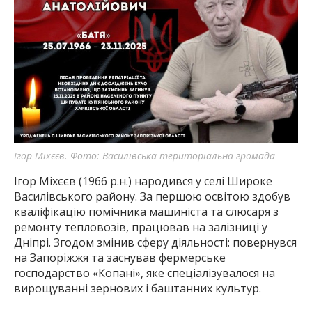
Ігор Міхєєв. Фото: Василівська територіальна громада
Ігор Міхєєв (1966 р.н.) народився у селі Широке
Василівського району. За першою освітою здобув
кваліфікацію помічника машиніста та слюсаря з
ремонту тепловозів, працював на залізниці у
Дніпрі. Згодом змінив сферу діяльності: повернувся
на Запоріжжя та заснував фермерське
господарство «Копані», яке спеціалізувалося на
вирощуванні зернових і баштанних культур.