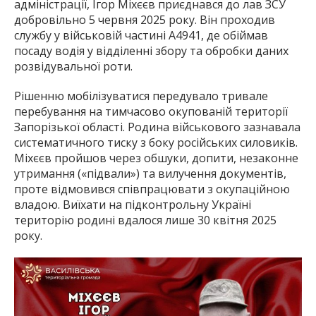
адміністрації, Ігор Міхєєв приєднався до лав ЗСУ
добровільно 5 червня 2025 року. Він проходив
службу у військовій частині А4941, де обіймав
посаду водія у відділенні збору та обробки даних
розвідувальної роти.
Рішенню мобілізуватися передувало тривале
перебування на тимчасово окупованій території
Запорізької області. Родина військового зазнавала
систематичного тиску з боку російських силовиків.
Міхєєв пройшов через обшуки, допити, незаконне
утримання («підвали») та вилучення документів,
проте відмовився співпрацювати з окупаційною
владою. Виїхати на підконтрольну Україні
територію родині вдалося лише 30 квітня 2025
року.