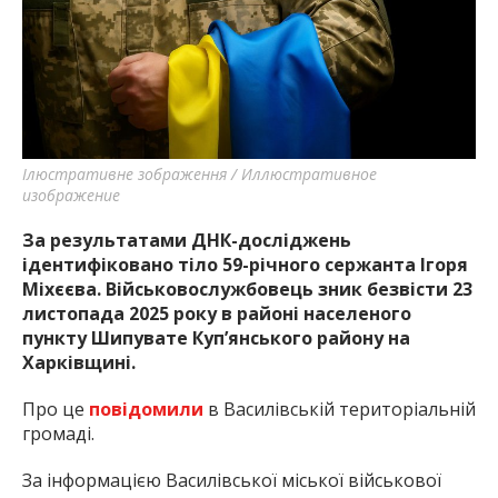
найважливішу інформацію про події
міста Запоріжжя та області.
Ілюстративне зображення / Иллюстративное
изображение
За результатами ДНК-досліджень
ідентифіковано тіло 59-річного сержанта Ігоря
Міхєєва. Військовослужбовець зник безвісти 23
листопада 2025 року в районі населеного
пункту Шипувате Куп’янського району на
Харківщині.
Про це
повідомили
в Василівській територіальній
громаді.
За інформацією Василівської міської військової