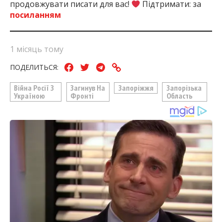
продовжувати писати для вас!
Підтримати: за
посиланням
1 місяць тому
ПОДЕЛИТЬСЯ:
Війна Росії З
Загинув На
Запоріжжя
Запорізька
Україною
Фронті
Область