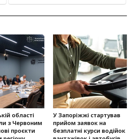
ькій області
У Запоріжжі стартував
ли з Червоним
прийом заявок на
ові проєкти
безплатні курси водійок
 регіону
вантажівок і автобусів