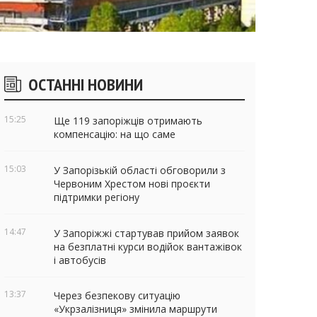
ічні
ОСТАННІ НОВИНИ
віджети
15:25
Ще 119 запоріжців отримають
компенсацію: на що саме
15:03
У Запорізькій області обговорили з
Червоним Хрестом нові проєкти
підтримки регіону
14:47
У Запоріжжі стартував прийом заявок
на безплатні курси водійок вантажівок
і автобусів
13:37
Через безпекову ситуацію
«Укрзалізниця» змінила маршрути