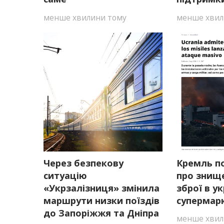
менше хвилини тому
менше хвил
Через безпекову
Кремль п
ситуацію
про знище
«Укрзалізниця» змінила
зброї в у
маршрути низки поїздів
супермар
до Запоріжжя та Дніпра
менше хвил