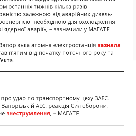
м останніх тижнів кілька разів
овністю залежною від аварійних дизель-
троенергією, необхідною для охолодження
і ядерної аварії», – зазначили у МАГАТЕ.
у Запорізька атомна електростанція
зазнала
ав п’ятим від початку поточного року та
єкта.
 про удар по транспортному цеху ЗАЕС.
о Запорізькій АЕС: реакція Сил оборони.
вне
знеструмлення
, – МАГАТЕ.