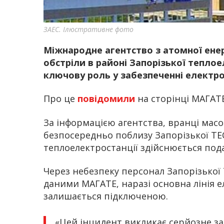
ЗАЕС. Ілюстративне фото
Міжнародне агентство з атомної енер
обстріли в районі Запорізької теплое
ключову роль у забезпеченні електрое
Про це
повідомили
на сторінці МАГАТЕ
За інформацією агентства, вранці масо
безпосередньо поблизу Запорізької ТЕС
теплоелектростанції здійснюється пода
Через небезпеку персонал Запорізької
даними МАГАТЕ, наразі основна лінія е
залишається підключеною.
«Цей інцидент викликає серйозне за