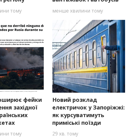
ини тому
менше хвилини тому
оширює фейки
Новий розклад
ння західної
електричок у Запоріжжі:
країнських
як курсуватимуть
кетах
приміські поїзди
ини тому
29 хв. тому