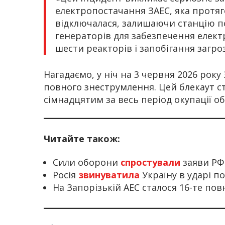
електропостачання ЗАЕС, яка протяго
відключалася, залишаючи станцію п
генераторів для забезпечення елек
шести реакторів і запобігання загроз
Нагадаємо, у ніч на 3 червня 2026 рок
повного знеструмлення. Цей блекаут ст
сімнадцятим за весь період окупації об’
Читайте також:
Сили оборони
спростували
заяви РФ
Росія
звинуватила
Україну в ударі п
На Запорізькій АЕС сталося 16-те по