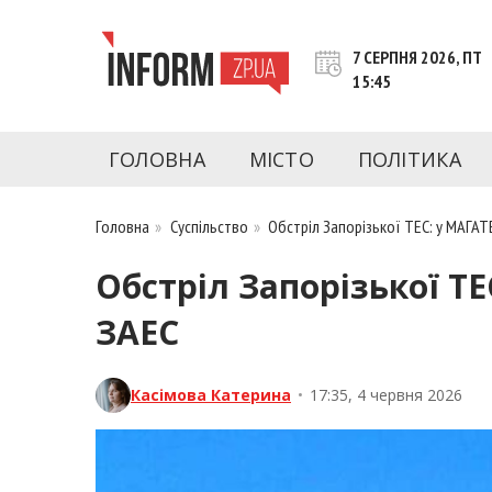
Перейти
до
7 СЕРПНЯ 2026, ПТ
контенту
15:45
inform.zp.ua
INFORM.ZP.UA – це інформаційний портал 
економіки, культури, криміналу, подій, 
ГОЛОВНА
МІСТО
ПОЛІТИКА
Запоріжжя та Запорізької області на день. 
чесну аналітику. Ми дуже цінуємо наших чита
Головна
»
Суспільство
»
Обстріл Запорізької ТЕС: у МАГАТ
Обстріл Запорізької Т
ЗАЕС
Касімова Катерина
•
17:35, 4 червня 2026