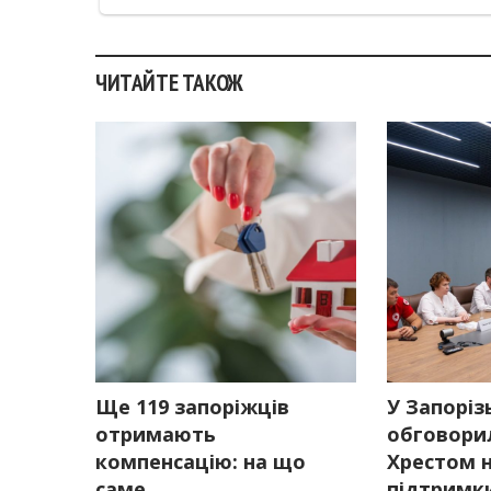
ЧИТАЙТЕ ТАКОЖ
Ще 119 запоріжців
У Запоріз
отримають
обговори
компенсацію: на що
Хрестом н
саме
підтримки