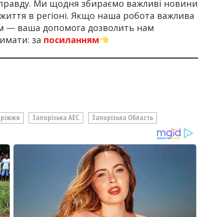
правду. Ми щодня збираємо важливі новини
 життя в регіоні. Якщо наша робота важлива
ом — ваша допомога дозволить нам
имати: за
посиланням
оріжжя
Запорізька АЕС
Запорізька Область