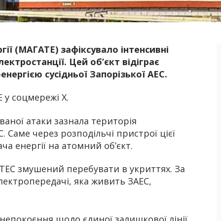
гії (МАГАТЕ) зафіксувало інтенсивні
Б
лектростанції. Цей об’єкт відіграє
нергією сусідньої Запорізької АЕС.
 у соцмережі Х.
ваної атаки зазнала територія
. Саме через розподільчі пристрої цієї
ча енергії на атомний об’єкт.
 ТЕС змушений перебувати в укриттях. За
лектропередачі, яка живить ЗАЕС,
непокоєння щодо єдиної залишкової лінії