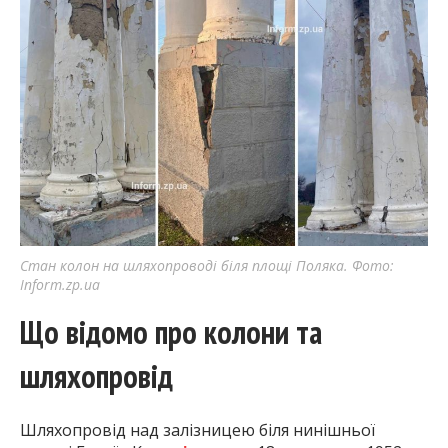
Стан колон на шляхопроводі біля площі Поляка. Фото:
Inform.zp.ua
Що відомо про колони та
шляхопровід
Шляхопровід над залізницею біля нинішньої