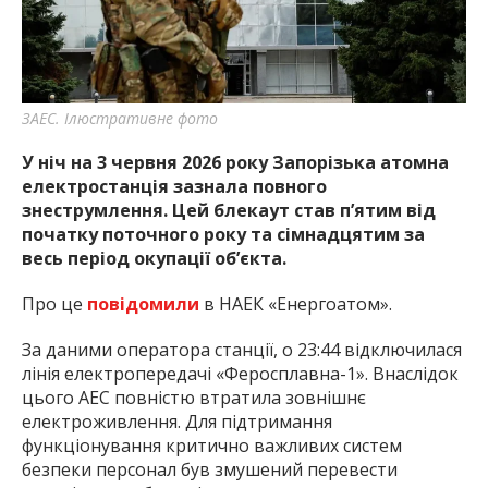
ЗАЕС. Ілюстративне фото
У ніч на 3 червня 2026 року Запорізька атомна
електростанція зазнала повного
знеструмлення. Цей блекаут став п’ятим від
початку поточного року та сімнадцятим за
весь період окупації об’єкта.
Про це
повідомили
в НАЕК «Енергоатом».
За даними оператора станції, о 23:44 відключилася
лінія електропередачі «Феросплавна-1». Внаслідок
цього АЕС повністю втратила зовнішнє
електроживлення. Для підтримання
функціонування критично важливих систем
безпеки персонал був змушений перевести