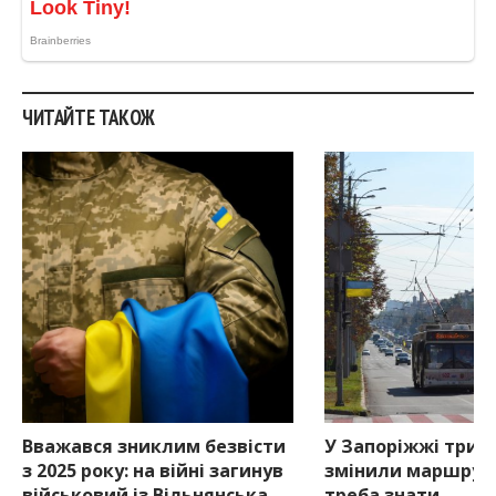
ЧИТАЙТЕ ТАКОЖ
Вважався зниклим безвісти
У Запоріжжі три 
з 2025 року: на війні загинув
змінили маршрут
військовий із Вільнянська
треба знати