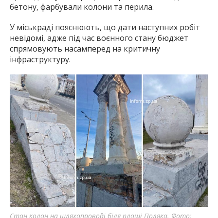
бетону, фарбували колони та перила.
У міськраді пояснюють, що дати наступних робіт
невідомі, адже під час воєнного стану бюджет
спрямовують насамперед на критичну
інфраструктуру.
Стан колон на шляхопроводі біля площі Поляка. Фото: