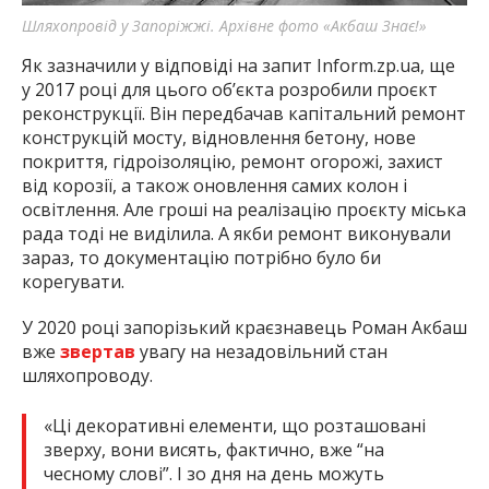
Шляхопровід у Запоріжжі. Архівне фото «Акбаш Знає!»
Як зазначили у відповіді на запит Inform.zp.ua, ще
у 2017 році для цього об’єкта розробили проєкт
реконструкції. Він передбачав капітальний ремонт
конструкцій мосту, відновлення бетону, нове
покриття, гідроізоляцію, ремонт огорожі, захист
від корозії, а також оновлення самих колон і
освітлення. Але гроші на реалізацію проєкту міська
рада тоді не виділила. А якби ремонт виконували
зараз, то документацію потрібно було би
корегувати.
У 2020 році запорізький краєзнавець Роман Акбаш
вже
звертав
увагу на незадовільний стан
шляхопроводу.
«Ці декоративні елементи, що розташовані
зверху, вони висять, фактично, вже “на
чесному слові”. І зо дня на день можуть