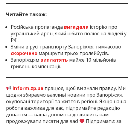
Читайте також:
Російська пропаганда
вигадала
історію про
український дрон, який нібито полює на людей у
РФ.
Зміни в русі транспорту Запоріжжя: тимчасово
скорочено
маршрути трьох тролейбусів.
Запоріжцям
виплатять
майже 10 мільйонів
гривень компенсації.
Inform.zp.ua
працює, щоб ви знали правду. Ми
щодня збираємо важливі новини про Запоріжжя,
окуповані території та життя в регіоні. Якщо наша
робота важлива для вас, підтримайте редакцію
донатом — ваша допомога дозволить нам
продовжувати писати для вас!
Підтримати: за
посиланням