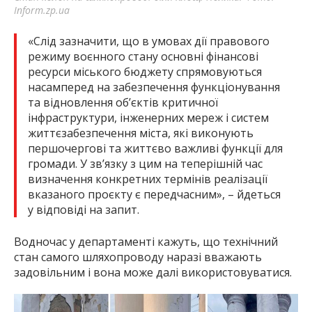
Inform.zp.ua
«Слід зазначити, що в умовах дії правового
режиму воєнного стану основні фінансові
ресурси міського бюджету спрямовуються
насамперед на забезпечення функціонування
та відновлення об’єктів критичної
інфраструктури, інженерних мереж і систем
життєзабезпечення міста, які виконують
першочергові та життєво важливі функції для
громади. У зв’язку з цим на теперішній час
визначення конкретних термінів реалізації
вказаного проєкту є передчасним», – йдеться
у відповіді на запит.
Водночас у департаменті кажуть, що технічний
стан самого шляхопроводу наразі вважають
задовільним і вона може далі використовуватися.