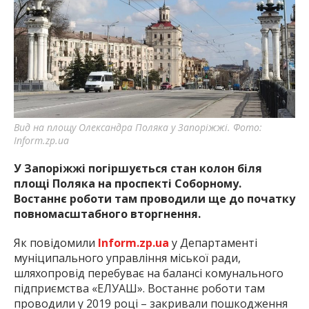
найважливішу інформацію про події
міста Запоріжжя та області.
Вид на площу Олександра Поляка у Запоріжжі. Фото:
Inform.zp.ua
У Запоріжжі погіршується стан колон біля
площі Поляка на проспекті Соборному.
Востаннє роботи там проводили ще до початку
повномасштабного вторгнення.
Як повідомили
Inform.zp.ua
у Департаменті
муніципального управління міської ради,
шляхопровід перебуває на балансі комунального
підприємства «ЕЛУАШ». Востаннє роботи там
проводили у 2019 році – закривали пошкодження