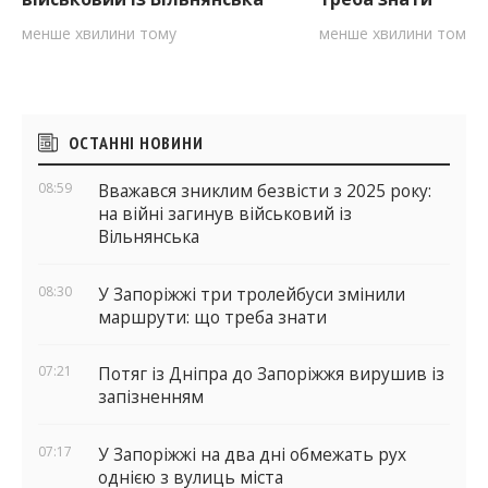
менше хвилини тому
менше хвилини тому
Бічні
ОСТАННІ НОВИНИ
віджети
08:59
Вважався зниклим безвісти з 2025 року:
на війні загинув військовий із
Вільнянська
08:30
У Запоріжжі три тролейбуси змінили
маршрути: що треба знати
07:21
Потяг із Дніпра до Запоріжжя вирушив із
запізненням
07:17
У Запоріжжі на два дні обмежать рух
однією з вулиць міста