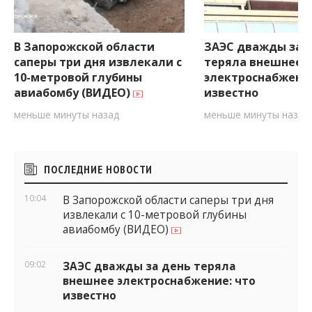
В Запорожской области
ЗАЭС дважды за 
саперы три дня извлекали с
теряла внешнее
10-метровой глубины
электроснабжение
авиабомбу (ВИДЕО)
известно
меньше минуты назад
меньше минуты назад
Боковые
ПОСЛЕДНИЕ НОВОСТИ
виджеты
10:04
В Запорожской области саперы три дня
извлекали с 10-метровой глубины
авиабомбу (ВИДЕО)
09:02
ЗАЭС дважды за день теряла
внешнее электроснабжение: что
известно