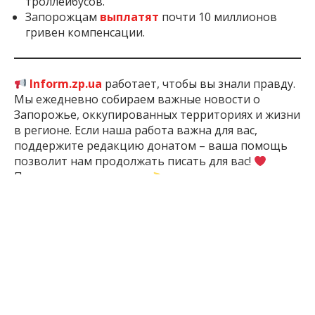
троллейбусов.
Запорожцам
выплатят
почти 10 миллионов
гривен компенсации.
Inform.zp.ua
работает, чтобы вы знали правду.
Мы ежедневно собираем важные новости о
Запорожье, оккупированных территориях и жизни
в регионе. Если наша работа важна для вас,
поддержите редакцию донатом – ваша помощь
позволит нам продолжать писать для вас!
Поддержать:
по ссылке
2 мес. назад
ПОДЕЛИТЬСЯ:
Война
Запорожская
Запорожская
Запорожье
З
России С
АЭС
Область
Украиной