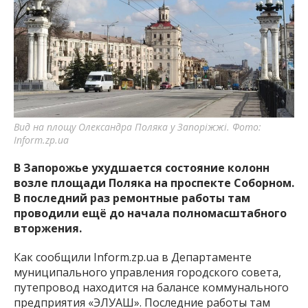
важную информацию о событиях
города Запорожья и области.
Вид на площу Олександра Поляка у Запоріжжі. Фото:
Inform.zp.ua
В Запорожье ухудшается состояние колонн
возле площади Поляка на проспекте Соборном.
В последний раз ремонтные работы там
проводили ещё до начала полномасштабного
вторжения.
Как сообщили Inform.zp.ua в Департаменте
муниципального управления городского совета,
путепровод находится на балансе коммунального
предприятия «ЭЛУАШ». Последние работы там