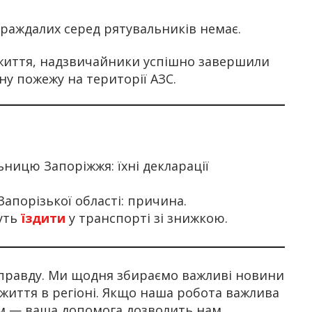
раждалих серед рятувальників немає.
життя, надзвичайники успішно завершили
ну пожежу на території АЗС.
ьницю Запоріжжя: їхні декларації
Запорізької області: причина.
уть
їздити
у транспорті зі знижкою.
правду. Ми щодня збираємо важливі новини
 життя в регіоні. Якщо наша робота важлива
ом — ваша допомога дозволить нам