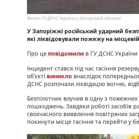
Фото: ГУ ДСНС України у Запорізькій області
У Запоріжжі російський ударний безп
які ліквідовували пожежу на місцевій
Про це
повідомили
в ГУ ДСНС України 
Інцидент стався під час гасіння резерв
об’єкті
виникло
внаслідок попередньог
ДСНС розпочали ліквідацію вогню, від
Безпілотник влучив в одну з пожежних
пошкоджень. Завдяки роботі засобів ра
своєчасного виявлення повітряних заг
покинути місце гасіння та перейти у б