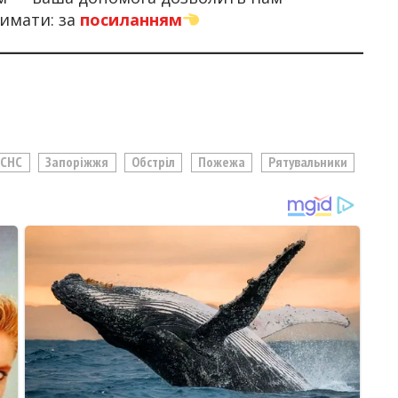
имати: за
посиланням
СНС
Запоріжжя
Обстріл
Пожежа
Рятувальники