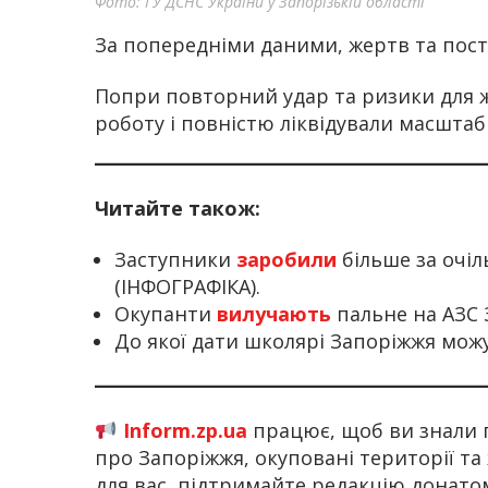
Фото: ГУ ДСНС України у Запорізькій області
За попередніми даними, жертв та пост
Попри повторний удар та ризики для 
роботу і повністю ліквідували масштаб
Читайте також:
Заступники
заробили
більше за очіл
(ІНФОГРАФІКА).
Окупанти
вилучають
пальне на АЗС 
До якої дати школярі Запоріжжя мож
Inform.zp.ua
працює, щоб ви знали 
про Запоріжжя, окуповані території та
для вас, підтримайте редакцію донат