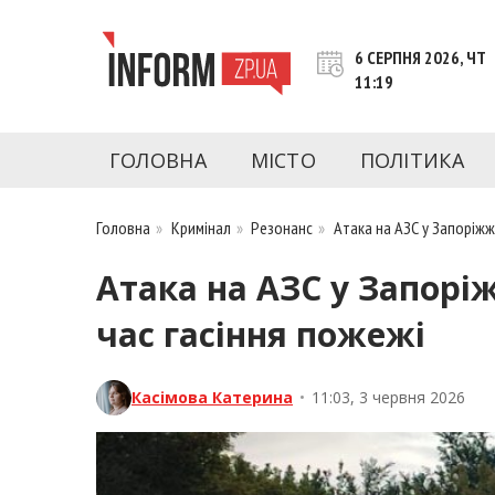
Перейти
до
6 СЕРПНЯ 2026, ЧТ
контенту
11:19
inform.zp.ua
INFORM.ZP.UA – це інформаційний портал 
економіки, культури, криміналу, подій, 
ГОЛОВНА
МІСТО
ПОЛІТИКА
Запоріжжя та Запорізької області на день. 
чесну аналітику. Ми дуже цінуємо наших чита
Головна
»
Кримінал
»
Резонанс
»
Атака на АЗС у Запоріжж
Атака на АЗС у Запорі
час гасіння пожежі
Касімова Катерина
•
11:03, 3 червня 2026