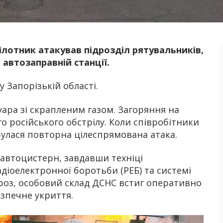
ілотник атакував підрозділ рятувальників,
Б
 автозаправній станції.
у Запорізькій області.
уара зі скрапленим газом. Загоряння на
о російського обстрілу. Коли співробітники
булася повторна цілеспрямована атака.
 автоцистерн, завдавши техніці
діоелектронної боротьби (РЕБ) та системі
роз, особовий склад ДСНС встиг оперативно
езпечне укриття.