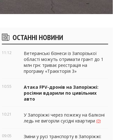
ічні
ОСТАННІ НОВИНИ
віджети
11:12
Ветеранські бізнеси із Запорізької
області можуть отримати грант до 1
млн грн: триває реєстрація на
програму «Траєкторія 3»
10:55
Атака FPV-дронів на Запоріжжі:
росіяни вдарили по цивільних
авто
10:21
У Запоріжжі через пожежу на балконі
ледь не вигоріли сусідні квартири
09:05
Зміни у русі транспорту в Запоріжжі: