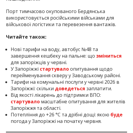
Порт тимчасово окупованого Бердянська
використовується російськими військами для
військової логістики та перевезення вантажів.
Читайте також:
Нові тарифи на воду, автобус №48 та
завершення кешбеку на пальне: що
зміниться
для запоріжців у червні.
У Запоріжжі
стартувало
опитування щодо
перейменування скверу у Заводському районі.
Тарифи на комунальні послуги у червні 2026 в
Запоріжжі: скільки
доведеться
заплатити.
Від якості лікарень до підтримки ВПО:
стартувало
масштабне опитування для жителів
Запоріжжя та області.
Потепління до +26 °C та дрібні дощі: якою
буде
погода у Запоріжжі на початку червня.