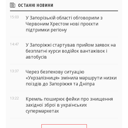
Бічні
ОСТАННІ НОВИНИ
віджети
15:03
У Запорізькій області обговорили з
Червоним Хрестом нові проєкти
підтримки регіону
14:47
У Запоріжжі стартував прийом заявок на
безплатні курси водійок вантажівок і
автобусів
13:37
Через безпекову ситуацію
«Укрзалізниця» змінила маршрути низки
поїздів до Запоріжжя та Дніпра
13:22
Кремль поширює фейки про знищення
західної зброї в українських
супермаркетах