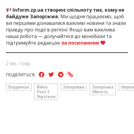
Inform.zp.ua створює спільноту тих, кому не
байдуже Запоріжжя.
Ми щодня працюємо, щоб
ви першими дізнавалися важливі новини та знали
правду про події в регіоні. Якщо вам важлива
наша робота — долучайтеся до монобази та
підтримуйте редакцію
за посиланням
2 міс. тому
ПОДЕЛИТЬСЯ:
Бердянськ
Війна
Запоріжжя
Запорізька
Окупа
Росії З
Область
Україною
ЧИТАЙТЕ ТАКОЖ