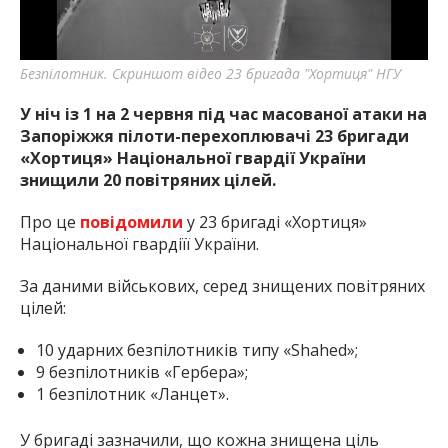
найважливішу інформацію про події
міста Запоріжжя та області.
Безпілотник. Скриншот відео 23 бригада "Хортиця" НГУ
У ніч із 1 на 2 червня під час масованої атаки на
Запоріжжя пілоти-перехоплювачі 23 бригади
«Хортиця»
Національної гвардії України
знищили 20 повітряних цілей.
Про це
повідомили
у 23 бригаді «Хортиця»
Національної гвардіїї України.
За даними військових, серед знищених повітряних
цілей:
10 ударних безпілотників типу «Shahed»;
9 безпілотників «Гербера»;
1 безпілотник «Ланцет».
У бригаді зазначили, що кожна знищена ціль