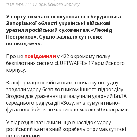
"LUFTWAFFE" 17 армійського корпусу
У порту тимчасово окупованого Бердянська
Запорізької області українські військові
уразили російський суховантаж «Леонід
Пестриков». Судно зазнало суттєвих
пошкоджень.
Про це
повідомили
у 422 окремому полку
безпілотних систем «LUFTWAFFE» 17 армійського
корпусу.
За інформацією військових, спочатку по судну
завдали удару безпілотником іншого підрозділу.
Згодом для ураження цілі залучили ударний БпЛА
середнього радіуса дії «Зозуля» з кумулятивно-
фугасною бойовою частиною масою 50 кілограмів.
У підрозділі зазначили, що внаслідок удару
російський вантажний корабель отримав суттєві
пошкодження.