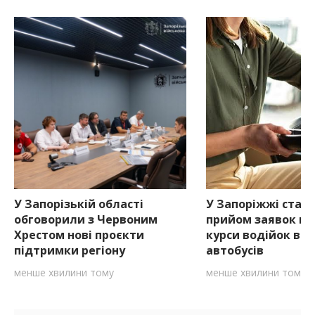
У Запорізькій області
У Запоріжжі стар
обговорили з Червоним
прийом заявок на
Хрестом нові проєкти
курси водійок ван
підтримки регіону
автобусів
менше хвилини тому
менше хвилини тому