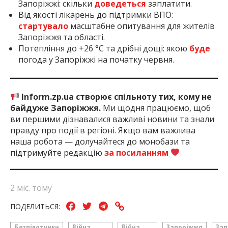
Запоріжжі: скільки
доведеться
заплатити.
Від якості лікарень до підтримки ВПО:
стартувало
масштабне опитування для жителів
Запоріжжя та області.
Потепління до +26 °C та дрібні дощі: якою
буде
погода у Запоріжжі на початку червня.
Inform.zp.ua створює спільноту тих, кому не
байдуже Запоріжжя.
Ми щодня працюємо, щоб
ви першими дізнавалися важливі новини та знали
правду про події в регіоні. Якщо вам важлива
наша робота — долучайтеся до монобази та
підтримуйте редакцію
за посиланням
2 міс. тому
ПОДЕЛИТЬСЯ:
Безпілотники
Війна
Війна
Запоріжжя
Зап