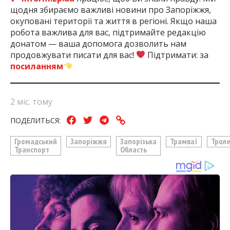
щодня збираємо важливі новини про Запоріжжя,
окуповані території та життя в регіоні. Якщо наша
робота важлива для вас, підтримайте редакцію
донатом — ваша допомога дозволить нам
продовжувати писати для вас!
Підтримати: за
посиланням
2 міс. тому
ПОДЕЛИТЬСЯ:
Громадський
Запоріжжя
Запорізька
Трамваї
Трол
Транспорт
Область