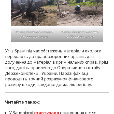
Фото: Держекоінспекція
Фото: Держекоінспекція
Південного округу
Південного округу
Усі зібрані під час обстежень матеріали екологи
передають до правоохоронних органів для
долучення до матеріалів кримінальних справ. Крім
того, дані направлено до Оперативного штабу
Держекоінспекції України. Наразі фахівці
проводять точний розрахунок фінансового
розміру шкоди, завданої довкіллю регіону.
Читайте також:
У Запоріжжі
стартувало
опитування щодо