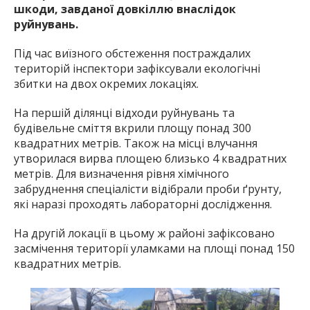
шкоди, завданої довкіллю внаслідок
руйнувань.
Під час виїзного обстеження постраждалих
територій інспектори зафіксували екологічні
збитки на двох окремих локаціях.
На першій ділянці відходи руйнувань та
будівельне сміття вкрили площу понад 300
квадратних метрів. Також на місці влучання
утворилася вирва площею близько 4 квадратних
метрів. Для визначення рівня хімічного
забруднення спеціалісти відібрали проби ґрунту,
які наразі проходять лабораторні дослідження.
На другій локації в цьому ж районі зафіксовано
засмічення території уламками на площі понад 150
квадратних метрів.