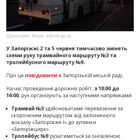
найважливішу інформацію про події
міста Запоріжжя та області.
Транспорт. Фото: Inform.zp.ua
У Запоріжжі 2 та 5 червня тимчасово змінять
схеми руху трамвайного маршруту №3 та
тролейбусного маршруту №9.
Про це
повідомили
в Запорізькій міській раді.
На час проведення дорожніх робіт,
з 10:00 до
16:00
, рух організують за наступними напрямками:
Трамвай №3
здійснюватиме перевезення за
скороченим маршрутом: від залізничного
вокзалу «Запоріжжя-І» до зупинки
«Запоріжцирк».
Тролейбус №9
рухатиметься за оновленою