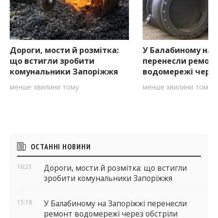
Дороги, мости й розмітка:
У Балабиному на 
що встигли зробити
перенесли ремон
комунальники Запоріжжя
водомережі через
менше хвилини тому
менше хвилини тому
Бічні
ОСТАННІ НОВИНИ
віджети
16:21
Дороги, мости й розмітка: що встигли
зробити комунальники Запоріжжя
15:18
У Балабиному на Запоріжжі перенесли
ремонт водомережі через обстріли