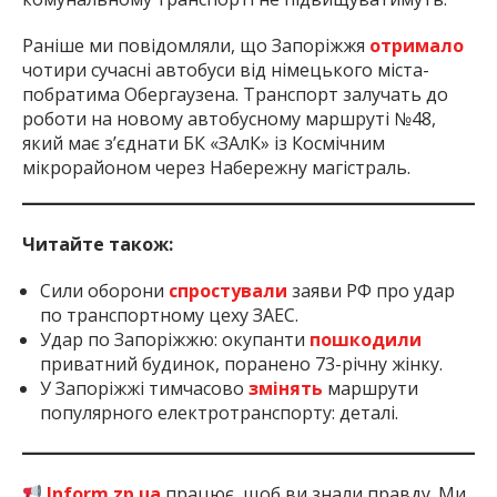
Раніше ми повідомляли, що Запоріжжя
отримало
чотири сучасні автобуси від німецького міста-
побратима Обергаузена. Транспорт залучать до
роботи на новому автобусному маршруті №48,
який має з’єднати БК «ЗАлК» із Космічним
мікрорайоном через Набережну магістраль.
Читайте також:
Сили оборони
спростували
заяви РФ про удар
по транспортному цеху ЗАЕС.
Удар по Запоріжжю: окупанти
пошкодили
приватний будинок, поранено 73-річну жінку.
У Запоріжжі тимчасово
змінять
маршрути
популярного електротранспорту: деталі.
Inform.zp.ua
працює, щоб ви знали правду. Ми