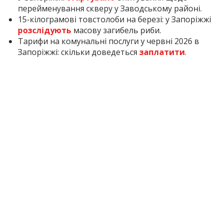
перейменування скверу у Заводському районі.
15-кілограмові товстолоби на березі: у Запоріжжі
розслідують
масову загибель риби.
Тарифи на комунальні послуги у червні 2026 в
Запоріжжі: скільки доведеться
заплатити
.
Inform.zp.ua
працює, щоб ви знали правду. Ми
щодня збираємо важливі новини про Запоріжжя,
окуповані території та життя в регіоні. Якщо наша
робота важлива для вас, підтримайте редакцію
донатом — ваша допомога дозволить нам
продовжувати писати для вас!
Підтримати: за
посиланням
2 міс. тому
ПОДЕЛИТЬСЯ: