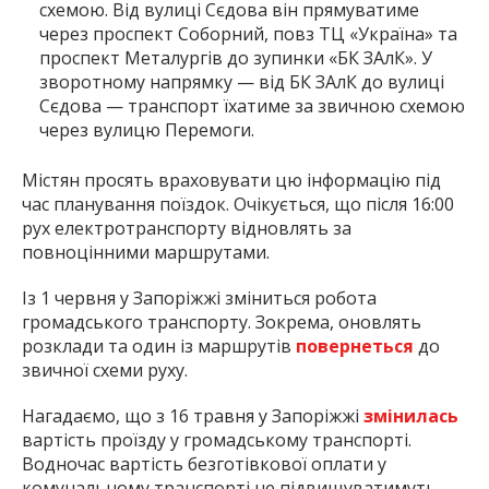
схемою. Від вулиці Сєдова він прямуватиме
через проспект Соборний, повз ТЦ «Україна» та
проспект Металургів до зупинки «БК ЗАлК». У
зворотному напрямку — від БК ЗАлК до вулиці
Сєдова — транспорт їхатиме за звичною схемою
через вулицю Перемоги.
Містян просять враховувати цю інформацію під
час планування поїздок. Очікується, що після 16:00
рух електротранспорту відновлять за
повноцінними маршрутами.
Із 1 червня у Запоріжжі зміниться робота
громадського транспорту. Зокрема, оновлять
розклади та один із маршрутів
повернеться
до
звичної схеми руху.
Нагадаємо, що з 16 травня у Запоріжжі
змінилась
вартість проїзду у громадському транспорті.
Водночас вартість безготівкової оплати у
комунальному транспорті не підвищуватимуть.