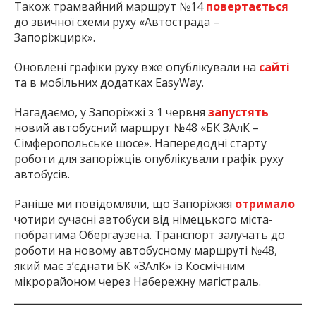
Також трамвайний маршрут №14
повертається
до звичної схеми руху «Автострада –
Запоріжцирк».
Оновлені графіки руху вже опублікували на
сайті
та в мобільних додатках EasyWay.
Нагадаємо, у Запоріжжі з 1 червня
запустять
новий автобусний маршрут №48 «БК ЗАлК –
Сімферопольське шосе». Напередодні старту
роботи для запоріжців опублікували графік руху
автобусів.
Раніше ми повідомляли, що Запоріжжя
отримало
чотири сучасні автобуси від німецького міста-
побратима Обергаузена. Транспорт залучать до
роботи на новому автобусному маршруті №48,
який має з’єднати БК «ЗАлК» із Космічним
мікрорайоном через Набережну магістраль.