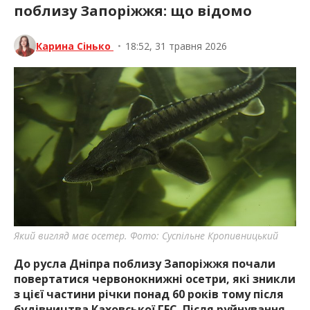
поблизу Запоріжжя: що відомо
Карина Сінько
•
18:52, 31 травня 2026
Який вигляд має осетер. Фото: Суспільне Кропивницький
До русла Дніпра поблизу Запоріжжя почали
повертатися червонокнижні осетри, які зникли
з цієї частини річки понад 60 років тому після
будівництва Каховської ГЕС. Після руйнування