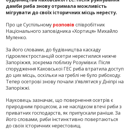
дамби риба знову отримала можливість
мігрувати до своїх історичних місць нересту.
Про це Суспільному
розповів
співробітник
Національного заповідника «Хортиця» Михайло
Муленко.
За його словами, до будівництва каскаду
гідроелектростанцій осетри нерестилися нижче
Запоріжжя, зокрема поблизу Розумівки. Після
спорудження Каховської ГЕС риба втратила доступ
до цих місць, оскільки на греблі не було рибоходу.
Тепер осетрові знову почали з’являтися у Дніпрі на
Запоріжжі.
Науковець зазначає, що повернення осетрів є
природним процесом, а не наслідком втечі риби з
приватних господарств, як припускали раніше. За
його словами, риби інстинктивно повертаються
до своїх історичних нерестовищ.