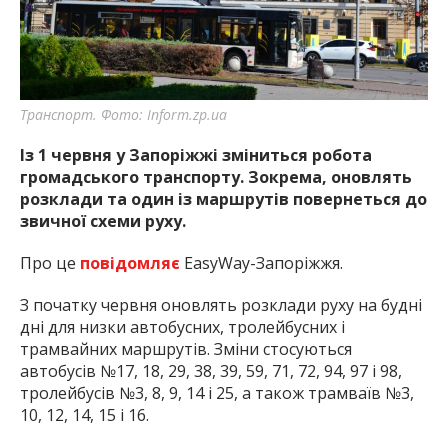
найважливішу інформацію про події
міста Запоріжжя та області.
Транспорт. Фото: Inform.zp.ua
Із 1 червня у Запоріжжі зміниться робота
громадського транспорту. Зокрема, оновлять
розклади та один із маршрутів повернеться до
звичної схеми руху.
Про це
повідомляє
EasyWay-Запоріжжя.
З початку червня оновлять розклади руху на будні
дні для низки автобусних, тролейбусних і
трамвайних маршрутів. Зміни стосуються
автобусів №17, 18, 29, 38, 39, 59, 71, 72, 94, 97 і 98,
тролейбусів №3, 8, 9, 14 і 25, а також трамваїв №3,
10, 12, 14, 15 і 16.