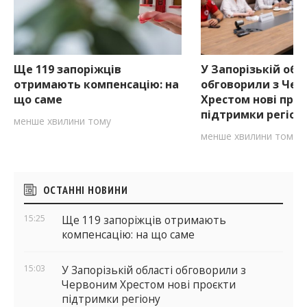
Ще 119 запоріжців
У Запорізькій обл
отримають компенсацію: на
обговорили з Че
що саме
Хрестом нові про
підтримки регіон
менше хвилини тому
менше хвилини тому
Бічні
ОСТАННІ НОВИНИ
віджети
15:25
Ще 119 запоріжців отримають
компенсацію: на що саме
15:03
У Запорізькій області обговорили з
Червоним Хрестом нові проєкти
підтримки регіону