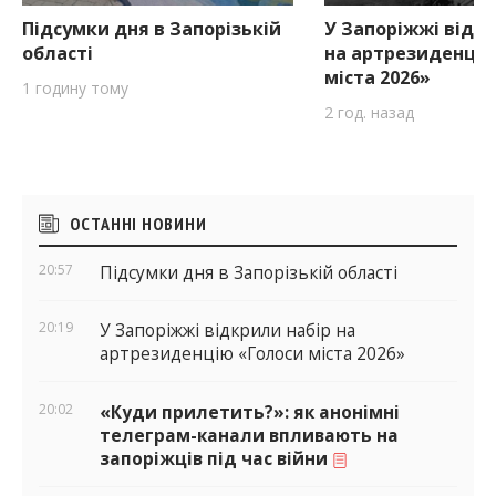
Підсумки дня в Запорізькій
У Запоріжжі відкр
області
на артрезиденцію
міста 2026»
1 годину тому
2 год. назад
Бічні
ОСТАННІ НОВИНИ
віджети
20:57
Підсумки дня в Запорізькій області
20:19
У Запоріжжі відкрили набір на
артрезиденцію «Голоси міста 2026»
20:02
«Куди прилетить?»: як анонімні
телеграм-канали впливають на
запоріжців під час війни