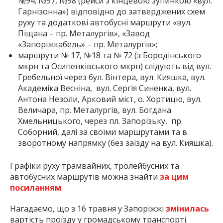
№94; №97, №98 (рейси з кінцевою зупинкою «вул.
Гарнізонна») відповідно до затверджених схем
руху та додаткові автобусні маршрути «вул.
Піщана – пр. Металургів», «Завод
«Запоріжкабель» – пр. Металургів»;
маршрути № 17, №18 та № 72 (з Бородінського
мкрн та Осипенківського мкрн) слідують від вул.
Гребельної через бул. Вінтера, вул. Кияшка, вул.
Академіка Весніна, вул. Сергія Синенка, вул.
Антона Незоли, Арковий міст, о. Хортицю, вул.
Величара, пр. Металургів, вул. Богдана
Хмельницького, через пл. Запорізьку, пр.
Соборний, далі за своїми маршрутами та в
зворотному напрямку (без заїзду на вул. Кияшка).
Графіки руху трамвайних, тролейбусних та
автобусних маршрутів можна знайти
за цим
посиланням
.
Нагадаємо, що з 16 травня у Запоріжжі
змінилась
вартість проїзду у громадському транспорті.