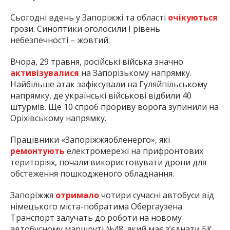
Сьогодні вдень у Запоріжжі та області
очікуються
грози. Синоптики оголосили І рівень
небезпечності – жовтий.
Вчора, 29 травня, російські війська значно
активізувалися
на Запорізькому напрямку.
Найбільше атак зафіксували на Гуляйпільському
напрямку, де українські військові відбили 40
штурмів. Ще 10 спроб прориву ворога зупинили на
Оріхівському напрямку.
Працівники «Запоріжжяобленерго», які
ремонтують
електромережі на прифронтових
територіях, почали використовувати дрони для
обстеження пошкодженого обладнання.
Запоріжжя
отримало
чотири сучасні автобуси від
німецького міста-побратима Обергаузена.
Транспорт залучать до роботи на новому
автобусному маршруті №48, який має з’єднати БК