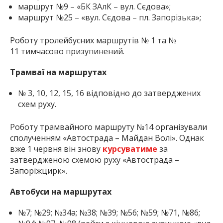
маршрут №9 – «БК ЗАлК – вул. Сєдова»;
маршрут №25 – «вул. Сєдова – пл. Запорізька»;
Роботу тролейбусних маршрутів № 1 та №
11 тимчасово призупинений.
Трамваї на маршрутах
№ 3, 10, 12, 15, 16 відповідно до затверджених
схем руху.
Роботу трамвайного маршруту №14 організували
сполученням «Автострада – Майдан Волі». Однак
вже 1 червня він знову
курсуватиме
за
затвердженою схемою руху «Автострада –
Запоріжцирк».
Автобуси на маршрутах
№7; №29; №34а; №38; №39; №56; №59; №71, №86;