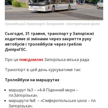
найважливішу інформацію про події
міста Запоріжжя та області.
Громадський транспорт Запоріжжя. Ілюстративне фото
Сьогодні, 31 травня, транспорт у Запоріжжі
ходитиме зі змінами через закриття руху
автобусів і тролейбусів через греблю
ДніпроГЕС.
Про це
повідомляє
Запорізька міська рада.
Транспорт в цей день курсуватиме так:
Тролейбуси на маршрутах
маршрут №3 – «4-й Піденний мкрн –
пл.Запорізька»;
маршрути №8 – «Сімферопольське шосе – пл.
Запорізька»;