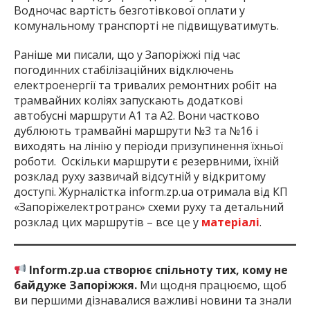
Водночас вартість безготівкової оплати у
комунальному транспорті не підвищуватимуть.
Раніше ми писали, що у Запоріжжі під час
погодинних стабілізаційних відключень
електроенергії та тривалих ремонтних робіт на
трамвайних коліях запускають додаткові
автобусні маршрути А1 та А2. Вони частково
дублюють трамвайні маршрути №3 та №16 і
виходять на лінію у періоди призупинення їхньої
роботи. Оскільки маршрути є резервними, їхній
розклад руху зазвичай відсутній у відкритому
доступі. Журналістка inform.zp.ua отримала від КП
«Запоріжелектротранс» схеми руху та детальний
розклад цих маршрутів – все це у
матеріалі
.
Inform.zp.ua створює спільноту тих, кому не
байдуже Запоріжжя.
Ми щодня працюємо, щоб
ви першими дізнавалися важливі новини та знали