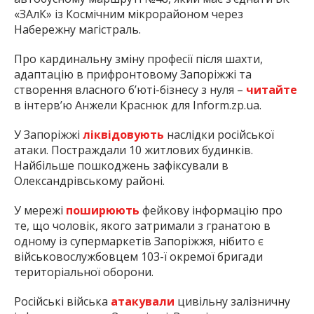
«ЗАлК» із Космічним мікрорайоном через
Набережну магістраль.
Про кардинальну зміну професії після шахти,
адаптацію в прифронтовому Запоріжжі та
створення власного б’юті-бізнесу з нуля –
читайте
в інтерв’ю Анжели Краснюк для Inform.zp.ua.
У Запоріжжі
ліквідовують
наслідки російської
атаки. Постраждали 10 житлових будинків.
Найбільше пошкоджень зафіксували в
Олександрівському районі.
У мережі
поширюють
фейкову інформацію про
те, що чоловік, якого затримали з гранатою в
одному із супермаркетів Запоріжжя, нібито є
військовослужбовцем 103-ї окремої бригади
територіальної оборони.
Російські війська
атакували
цивільну залізничну