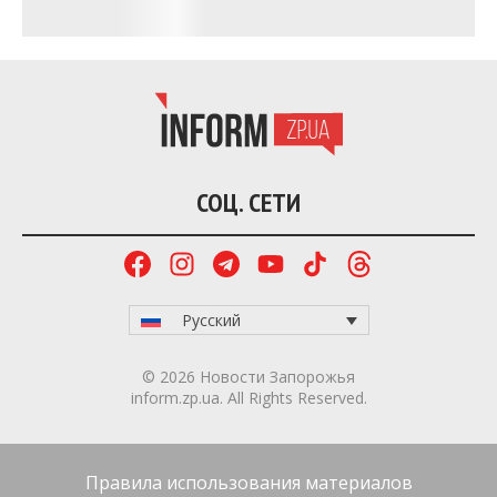
прорыва противника остановили на Ореховском
направлении.
Сотрудники «Запорожьеоблэнерго», которые
ремонтируют
электросети на прифронтовых
территориях, начали использовать дроны для
обследования повреждённого оборудования.
Запорожье
получило
четыре современных
автобуса от немецкого города-побратима
Оберхаузена. Транспорт задействуют на новом
автобусном маршруте №48, который должен
соединить ДК «ЗАлК» с Космическим
микрорайоном через Набережную магистраль.
О кардинальной смене профессии после шахты,
адаптации в прифронтовом Запорожье и
создании собственного бьюти-бизнеса с нуля —
читайте
в интервью Анжелы Краснюк для
Inform.zp.ua.