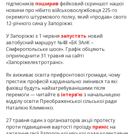
підписників
поширив
фейковий скриншот нашої
новини про нібито військовослужбовця 225-го
окремого штурмового полку, який «продав» свого
12-річного сина у Запоріжжі.
У Запоріжжі з 1 червня
запустять
новий
автобусний маршрут №48 «БК ЗАлК –
Сімферопольське шосе». Графік обіцяють
оприлюднити 31 травня на сайті
«Запоріжелектротранс».
Як виживає освіта прифронтової громади, чому
престиж професій кардинально змінився та які
фахівці будуть найзатребуванішими після
перемоги — читайте в
інтерв’ю
з начальницею
відділу освіти Преображенської сільської ради
Наталією Клименко.
27 травня один з організаторів акції протесту
проти підвищення вартості проїзду
приніс
на
засідання сесії Запорізької міської ради колективне