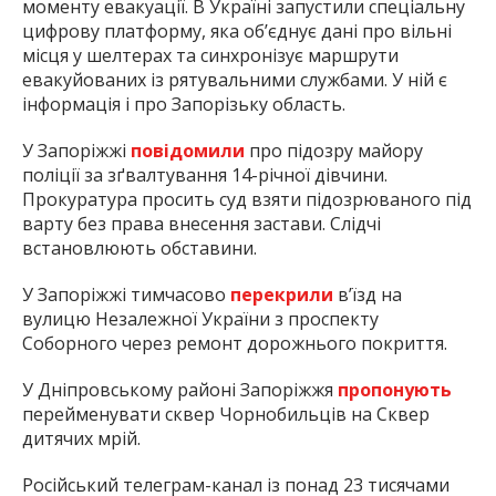
моменту евакуації. В Україні запустили спеціальну
цифрову платформу, яка об’єднує дані про вільні
місця у шелтерах та синхронізує маршрути
евакуйованих із рятувальними службами. У ній є
інформація і про Запорізьку область.
У Запоріжжі
повідомили
про підозру майору
поліції за зґвалтування 14-річної дівчини.
Прокуратура просить суд взяти підозрюваного під
варту без права внесення застави. Слідчі
встановлюють обставини.
У Запоріжжі тимчасово
перекрили
в’їзд на
вулицю Незалежної України з проспекту
Соборного через ремонт дорожнього покриття.
У Дніпровському районі Запоріжжя
пропонують
перейменувати сквер Чорнобильців на Сквер
дитячих мрій.
Російський телеграм-канал із понад 23 тисячами