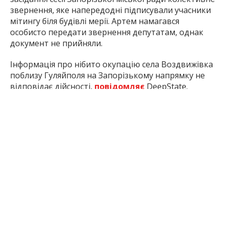
звернення, яке напередодні підписували учасники
мітингу біля будівлі мерії. Артем намагався
особисто передати звернення депутатам, однак
документ не прийняли.
Інформація про нібито окупацію села Воздвижівка
поблизу Гуляйполя на Запорізькому напрямку не
відповідає дійсності,
повідомляє
DeepState.
Наукові працівники закладів вищої освіти та
наукових установ Запоріжжя та області тепер
можуть
оформити
відстрочку від мобілізації через
застосунок «Резерв+». Послуга працює повністю
онлайн.
27 травня депутати Запорізької міської ради
підтримали
«Програму з утвердження української
національної та громадянської ідентичності у місті
Запоріжжі на період до 2030 року». Загальний обсяг
фінансування програми становить 152,6 млн грн.