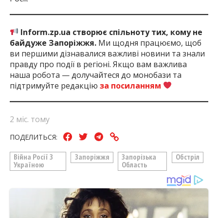
Inform.zp.ua створює спільноту тих, кому не
байдуже Запоріжжя.
Ми щодня працюємо, щоб
ви першими дізнавалися важливі новини та знали
правду про події в регіоні. Якщо вам важлива
наша робота — долучайтеся до монобази та
підтримуйте редакцію
за посиланням
2 міс. тому
ПОДЕЛИТЬСЯ:
Війна Росії З
Запоріжжя
Запорізька
Обстріл
Україною
Область