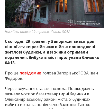
найважливішу інформацію про події
міста Запоріжжя та області.
Наслідки атаки 29 травня. Фото: ЗОВА
Сьогодні, 29 травня, у Запоріжжі внаслідок
нічної атаки російських військ пошкоджені
житлові будинки, а дві жінки отримали
поранення. Вибухи в місті пролунали близько
04:13.
Про це
повідомив
голова Запорізької ОВА Іван
Федоров.
Через влучання сталася пожежа. Пошкоджень
зазнали чотири багатоквартирні будинки в
Олександрівському районі міста. У будинках
вибито вікна та понівечено балкони. Також