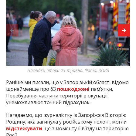
Наслідки атаки 29 травня. Фото: ЗОВА
Раніше ми писали, що у Запорізькій області відомо
щонайменше про 63
пошкоджені
пам’ятки.
Перебування частини території в окупації
унеможливлює точний підрахунок.
Нагадаємо, що журналістку із Запоріжжя Вікторію
Рощину, яка загинула у російському полоні, могли
відстежувати
ще з моменту її в’їзду на територію
Росії.