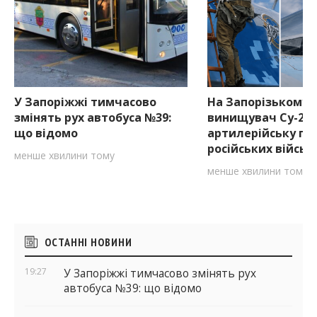
У Запоріжжі тимчасово
На Запорізькому 
змінять рух автобуса №39:
винищувач Су-27
що відомо
артилерійську по
російських військ
менше хвилини тому
менше хвилини тому
Бічні
ОСТАННІ НОВИНИ
віджети
19:27
У Запоріжжі тимчасово змінять рух
автобуса №39: що відомо