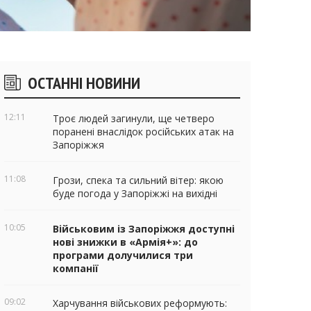
ічні
ОСТАННІ НОВИНИ
віджети
12:11
Троє людей загинули, ще четверо
поранені внаслідок російських атак на
Запоріжжя
11:08
Грози, спека та сильний вітер: якою
буде погода у Запоріжжі на вихідні
10:05
Військовим із Запоріжжя доступні
нові знижки в «Армія+»: до
програми долучилися три
компанії
09:02
Харчування військових реформують: