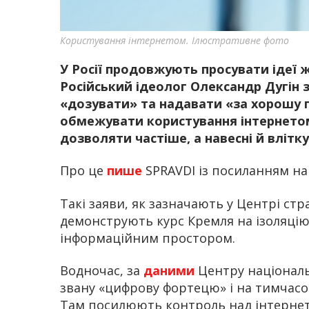
Користування інтернетом. Ілюстративне фото
У Росії продовжують просувати ідеї 
Російський ідеолог Олександр Дугін 
«дозувати» та надавати «за хорошу п
обмежувати користування інтернетом
дозволяти частіше, а навесні й влітк
Про це
пише
SPRAVDI із посиланням на
Такі заяви, як зазначають у Центрі стр
демонструють курс Кремля на ізоляцію
інформаційним простором.
Водночас, за
даними
Центру національ
звану «цифрову фортецю» і на тимчасо
Там посилюють контроль над інтернето