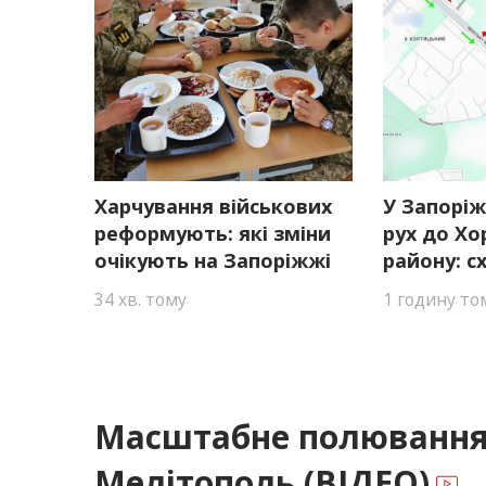
Харчування військових
У Запорі
реформують: які зміни
рух до Х
очікують на Запоріжжі
району: с
34 хв. тому
1 годину то
Масштабне полювання:
Мелітополь (ВІДЕО)