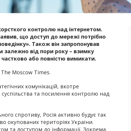
жорсткого контролю над інтернетом.
Б
заявив, що доступ до мережі потрібно
оведінку». Також він запропонував
 залежно від пори року – взимку
у частково або повністю вимикати.
 The Moscow Times.
атегічних комунікацій, вкотре
 суспільства та посилення контролю над
ного спротиву, Росія активно будує так
во окупованих територіях України.
м та доступом до інформації. Зокрема,