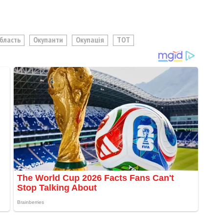
Область
Окупанти
Окупація
ТОТ