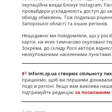
окупаційна влада блокує Instagram, Face
провайдери ускладнюють доступ до за
обходу обмежень. Тож подальші рішен
Запорізької області та інших регіонів.
Нещодавно ми повідомляли, що у росі
карти, на яких тимчасово окуповані те
Зокрема, до складу Росії автори віднес
неокупованими населеними пунктами.
Inform.zp.ua створює спільноту ти
працюємо, щоб ви першими дізнавалис
події в регіоні. Якщо вам важлива наш
підтримуйте редакцію
за посиланням
2 міс. тому