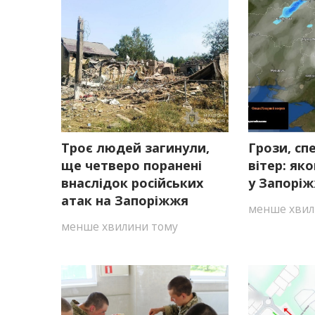
Троє людей загинули,
Грози, сп
ще четверо поранені
вітер: як
внаслідок російських
у Запоріж
атак на Запоріжжя
менше хвил
менше хвилини тому