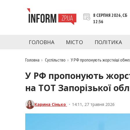
Перейти
до
8 СЕРПНЯ 2026, СБ
контенту
12:36
inform.zp.ua
INFORM.ZP.UA – це інформаційний портал 
економіки, культури, криміналу, подій, 
ГОЛОВНА
МІСТО
ПОЛІТИКА
Запоріжжя та Запорізької області на день. 
чесну аналітику. Ми дуже цінуємо наших чита
Головна
»
Суспільство
»
У РФ пропонують жорсткіші обмеж
У РФ пропонують жорс
на ТОТ Запорізької обл
Карина Сінько
•
14:11, 27 травня 2026