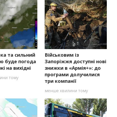
ека та сильний
Військовим із
ою буде погода
Запоріжжя доступні нові
жі на вихідні
знижки в «Армія+»: до
програми долучилися
ини тому
три компанії
менше хвилини тому