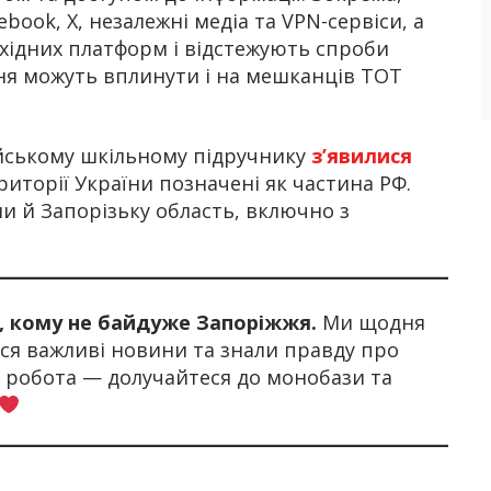
book, X, незалежні медіа та VPN-сервіси, а
хідних платформ і відстежують спроби
ня можуть вплинути і на мешканців ТОТ
йському шкільному підручнику
з’явилися
риторії України позначені як частина РФ.
ли й Запорізьку область, включно з
х, кому не байдуже Запоріжжя.
Ми щодня
я важливі новини та знали правду про
а робота — долучайтеся до монобази та