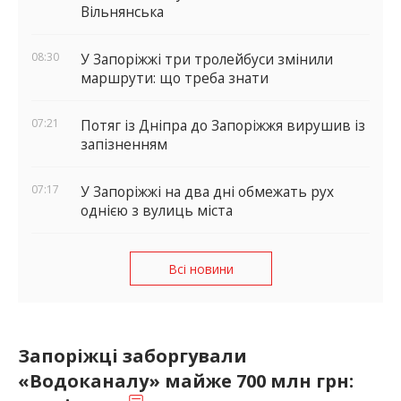
Вільнянська
08:30
У Запоріжжі три тролейбуси змінили
маршрути: що треба знати
07:21
Потяг із Дніпра до Запоріжжя вирушив із
запізненням
07:17
У Запоріжжі на два дні обмежать рух
однією з вулиць міста
Всі новини
Запоріжці заборгували
«Водоканалу» майже 700 млн грн: