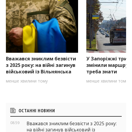
Вважався зниклим безвісти
У Запоріжжі три 
з 2025 року: на війні загинув
змінили маршрут
військовий із Вільнянська
треба знати
менше хвилини тому
менше хвилини тому
Бічні
ОСТАННІ НОВИНИ
віджети
08:59
Вважався зниклим безвісти з 2025 року:
на війні загинув військовий із