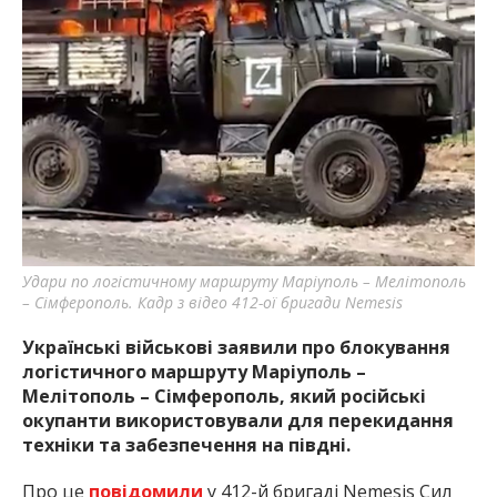
найважливішу інформацію про події
міста Запоріжжя та області.
Удари по логістичному маршруту Маріуполь – Мелітополь
– Сімферополь. Кадр з відео 412-ої бригади Nemesis
Українські військові заявили про блокування
логістичного маршруту Маріуполь –
Мелітополь – Сімферополь, який російські
окупанти використовували для перекидання
техніки та забезпечення на півдні.
Про це
повідомили
у 412-й бригаді Nemesis Сил