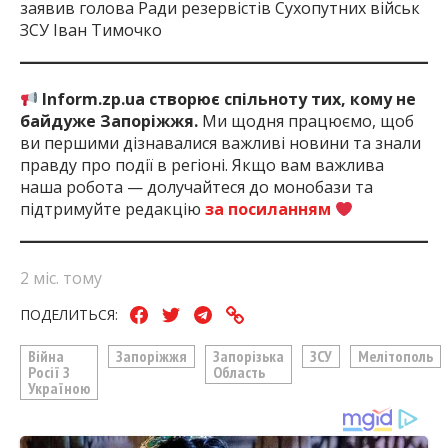
заявив голова Ради резервістів Сухопутних військ
ЗСУ Іван Тимочко
Inform.zp.ua створює спільноту тих, кому не
байдуже Запоріжжя.
Ми щодня працюємо, щоб
ви першими дізнавалися важливі новини та знали
правду про події в регіоні. Якщо вам важлива
наша робота — долучайтеся до монобази та
підтримуйте редакцію
за посиланням
2 міс. тому
ПОДЕЛИТЬСЯ:
Війна
Запоріжжя
Запорізька
ЗСУ
Мелітополь
Росії З
Область
Україною