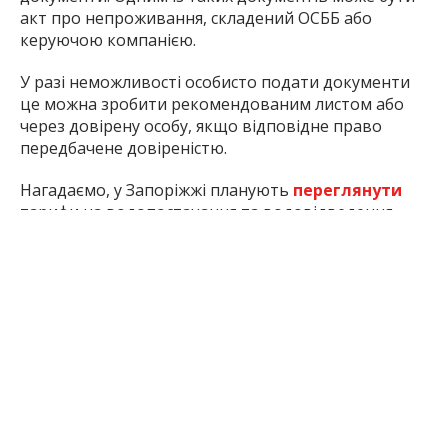
акт про непроживання, складений ОСББ або
керуючою компанією.
У разі неможливості особисто подати документи
це можна зробити рекомендованим листом або
через довірену особу, якщо відповідне право
передбачене довіреністю.
Нагадаємо, у Запоріжжі планують
переглянути
тарифи на водопостачання та водовідведення.
Водночас рішення про їх підвищення наразі ще не
ухвалене.
У КП «Водоканал» пояснюють, що після
затвердження нових тарифів рішення має бути
опубліковане на сайті Запорізької міської ради.
Після цього підприємство матиме 15 днів для
інформування споживачів про зміни.
Інформацію про остаточний розмір тарифів