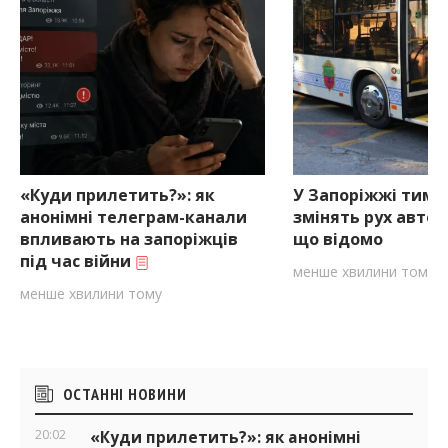
«Куди прилетить?»: як
У Запоріжжі тимч
анонімні телеграм-канали
змінять рух автоб
впливають на запоріжців
що відомо
під час війни
менше хвилини тому
менше хвилини тому
Бічні
ОСТАННІ НОВИНИ
віджети
20:02
«Куди прилетить?»: як анонімні