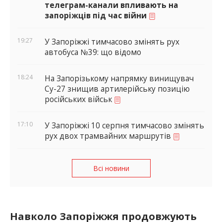
телеграм-канали впливають на
запоріжців під час війни
19:27
У Запоріжжі тимчасово змінять рух
автобуса №39: що відомо
18:24
На Запорізькому напрямку винищувач
Су-27 знищив артилерійську позицію
російських військ
17:10
У Запоріжжі 10 серпня тимчасово змінять
рух двох трамвайних маршрутів
Всі новини
Навколо Запоріжжя продовжують