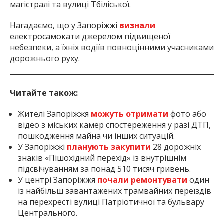
магістралі та вулиці Тбіліської.
Нагадаємо, що у Запоріжжі
визнали
електросамокати джерелом підвищеної
небезпеки, а їхніх водіїв повноцінними учасниками
дорожнього руху.
Читайте також:
Жителі Запоріжжя
можуть отримати
фото або
відео з міських камер спостереження у разі ДТП,
пошкодження майна чи інших ситуацій.
У Запоріжжі
планують закупити
28 дорожніх
знаків «Пішохідний перехід» із внутрішнім
підсвічуванням за понад 510 тисяч гривень.
У центрі Запоріжжя
почали ремонтувати
один
із найбільш завантажених трамвайних переїздів
на перехресті вулиці Патріотичної та бульвару
Центрального.