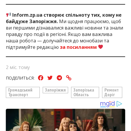
Inform.zp.ua створює спільноту тих, кому не
байдуже Запоріжжя.
Ми щодня працюємо, щоб
ви першими дізнавалися важливі новини та знали
правду про події в регіоні. Якщо вам важлива
наша робота — долучайтеся до монобази та
підтримуйте редакцію
за посиланням
2 міс. тому
ПОДЕЛИТЬСЯ:
Громадський
Запоріжжя
Запорізька
Ремонт
Транспорт
Область
Доріг