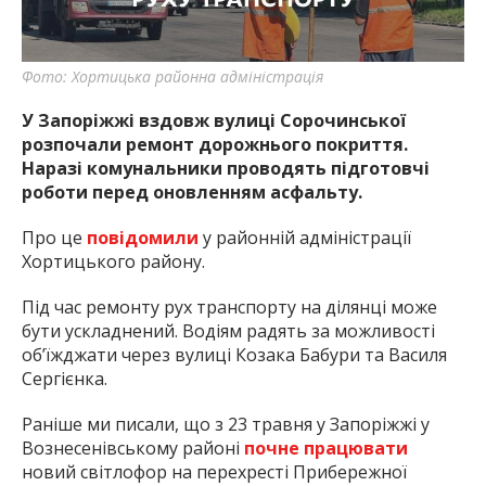
найважливішу інформацію про події
міста Запоріжжя та області.
Фото: Хортицька районна адміністрація
У Запоріжжі вздовж вулиці Сорочинської
розпочали ремонт дорожнього покриття.
Наразі комунальники проводять підготовчі
роботи перед оновленням асфальту.
Про це
повідомили
у районній адміністрації
Хортицького району.
Під час ремонту рух транспорту на ділянці може
бути ускладнений. Водіям радять за можливості
об’їжджати через вулиці Козака Бабури та Василя
Сергієнка.
Раніше ми писали, що з 23 травня у Запоріжжі у
Вознесенівському районі
почне працювати
новий світлофор на перехресті Прибережної