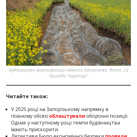
Будівництво фортифікацій навколо Запоріжжя. Фото: 23
Б
бригада "Хортиця"
Читайте також:
У 2025 році на Запорізькому напрямку в
повному обсязі
облаштували
оборонні позиції.
Однак у наступному році темпи будівництва
мають прискорити.
Детективи Бюро економічної безпеки
провели