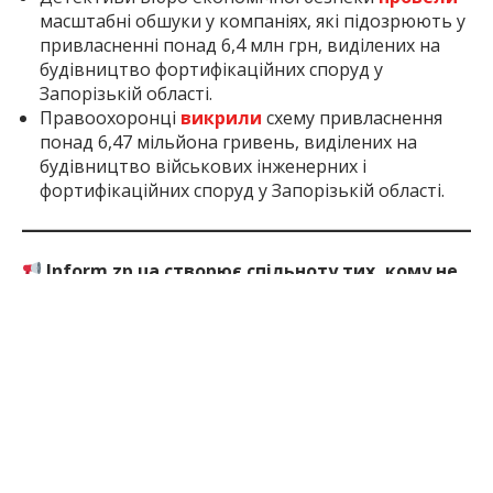
масштабні обшуки у компаніях, які підозрюють у
привласненні понад 6,4 млн грн, виділених на
будівництво фортифікаційних споруд у
Запорізькій області.
Правоохоронці
викрили
схему привласнення
понад 6,47 мільйона гривень, виділених на
будівництво військових інженерних і
фортифікаційних споруд у Запорізькій області.
Inform.zp.ua створює спільноту тих, кому не
байдуже Запоріжжя.
Ми щодня працюємо, щоб
ви першими дізнавалися важливі новини та знали
правду про події в регіоні. Якщо вам важлива
наша робота — долучайтеся до монобази та
підтримуйте редакцію
за посиланням
2 міс. тому