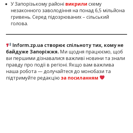
У Запорізькому районі
викрили
схему
незаконного заволодіння на понад 6,5 мільйона
гривень. Серед підозрюваних – сільський
голова.
Inform.zp.ua створює спільноту тих, кому не
байдуже Запоріжжя.
Ми щодня працюємо, щоб
ви першими дізнавалися важливі новини та знали
правду про події в регіоні. Якщо вам важлива
наша робота — долучайтеся до монобази та
підтримуйте редакцію
за посиланням
2 міс. тому
ПОДЕЛИТЬСЯ:
Війна Росії З
Запоріжжя
Запорізька
Україною
Область