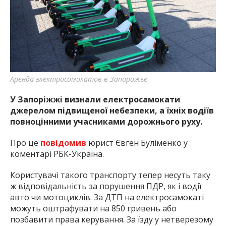
найважливішу інформацію про події
міста Запоріжжя та області.
Аренда электросамокатов в Запорожье
У Запоріжжі визнали електросамокати
джерелом підвищеної небезпеки, а їхніх водіїв
повноцінними учасниками дорожнього руху.
Про це
повідомив
юрист Євген Буліменко у
коментарі РБК-Україна.
Користувачі такого транспорту тепер несуть таку
ж відповідальність за порушення ПДР, як і водії
авто чи мотоциклів. За ДТП на електросамокаті
можуть оштрафувати на 850 гривень або
позбавити права керування. За їзду у нетверезому