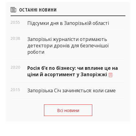
Бічні
ОСТАННІ НОВИНИ
віджети
20:55
Підсумки дня в Запорізькій області
20:38
Запорізькі журналісти отримають
детектори дронів для безпечнішої
роботи
20:20
Росія б’є по бізнесу: чи вплине це на
ціни й асортимент у Запоріжжі
20:15
Запорізька Січ зачиняється: коли саме
Всі новини