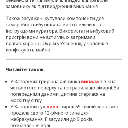
замовнику як підтвердження виконання.
Також засуджені купували компоненти для
саморобної вибухівки та виготовляли її за
інструкціями куратора. Використати вибуховий
пристрій вони не встигли, їх затримали
правоохоронці. Окрім ув’язнення, у чоловіків
конфіскують майно.
Читайте також:
У Запоріжжі трирічна дівчинка
випала
з вікна
четвертого поверху та потрапила до лікарні. За
попередніми даними, дитина сперлася на
москітну сітку.
У Запоріжжі суд
виніс
вирок 59-річній жінці, яка
продала свого 12-річного сина для
жебракування. Її засудили до 9 років
позбавлення волі.