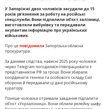
У Запоріжжі двох чоловіків засудили до 15
років ув’язнення за роботу на російські
спецслужби. Вони підпалили об’єкт залізниці,
виготовляли вибухівку та передавали
окупантам інформацію про українських
військових.
Про це
повідомила
Запорізька обласна
прокуратура.
За даними слідства, навесні 2025 року чоловіки
через Telegram погодилися співпрацювати з
представником РФ за гроші. Вони збирали
координати техніки та особового складу Сил
оборони й передавали ці дані російському
куратору.
Пізніше чоловіки отримали завдання підпалити
об’єкт «Укрзалізниці». Вони облили релейну шафу
бензином та підпалили її, а відео відправили