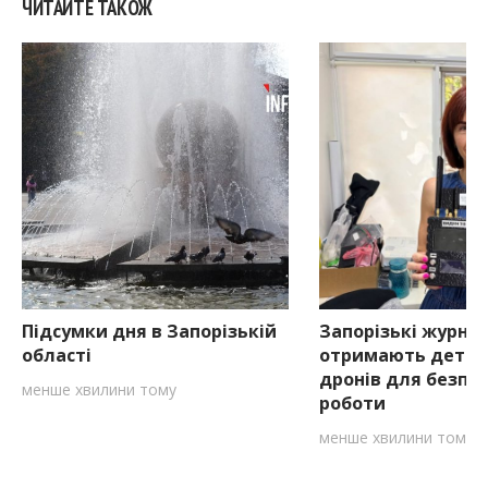
ЧИТАЙТЕ ТАКОЖ
Підсумки дня в Запорізькій
Запорізькі журна
області
отримають детек
дронів для безпе
менше хвилини тому
роботи
менше хвилини тому