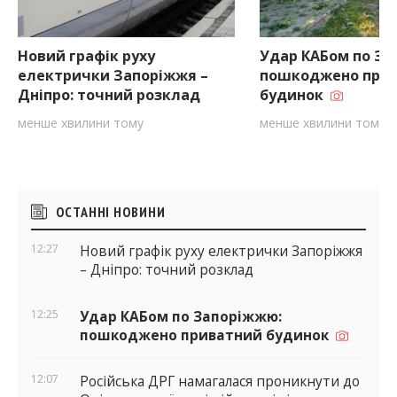
Новий графік руху
Удар КАБом по За
електрички Запоріжжя –
пошкоджено при
Дніпро: точний розклад
будинок
менше хвилини тому
менше хвилини тому
Бічні
ОСТАННІ НОВИНИ
віджети
12:27
Новий графік руху електрички Запоріжжя
– Дніпро: точний розклад
12:25
Удар КАБом по Запоріжжю:
пошкоджено приватний будинок
12:07
Російська ДРГ намагалася проникнути до