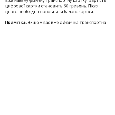
вже наявну фізичну транспортну картку. Вартість
цифрової картки становить 60 гривень. Після
цього необхідно поповнити баланс картки.
Примітка.
Якщо у вас вже є фізична транспортна
картка «Січ» пільгова, шкільна, студентська або
загальна, купувати нову не потрібно. Картку
можна оцифрувати, додавши її до застосунку
EasyPay. Після цього оплачувати проїзд можна без
пластикової картки, яку потрібно прикладати до
валідатора – замість цього достатньо
скористатися смартфоном та відсканувати QR-код
у транспорті.