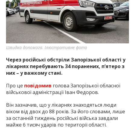
найважливішу інформацію про події
міста Запоріжжя та області.
Швидка допомога. Ілюстративне фото
Через російські обстріли Запорізької області у
лікарнях перебувають 34 поранених, п’ятеро з
них – у важкому стані.
Про це
повідомив
голова Запорізької обласної
військової адміністрації Іван Федоров.
Він зазначив, що у лікарнях знаходяться люди
віком від двох до 88 років. За його словами, лише
за останній тиждень російські війська завдали
майже 6 тисяч ударів по території області.