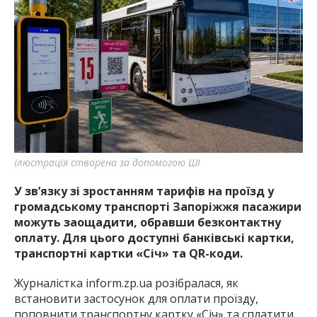
Ілюстрація створена за допомогою ШІ
У зв’язку зі зростанням тарифів на проїзд у
громадському транспорті Запоріжжя пасажири
можуть заощадити, обравши безконтактну
оплату. Для цього доступні банківські картки,
транспортні картки «Січ» та QR-коди.
Журналістка inform.zp.ua розібралася, як
встановити застосунок для оплати проїзду,
поповнити транспортну картку «Січ» та сплатити