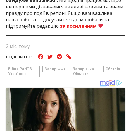
байдуже Запоріжжя.
Ми щодня працюємо, щоб
ви першими дізнавалися важливі новини та знали
правду про події в регіоні. Якщо вам важлива
наша робота — долучайтеся до монобази та
підтримуйте редакцію
за посиланням
2 міс. тому
ПОДЕЛИТЬСЯ:
Війна Росії З
Запоріжжя
Запорізька
Обстріл
Україною
Область