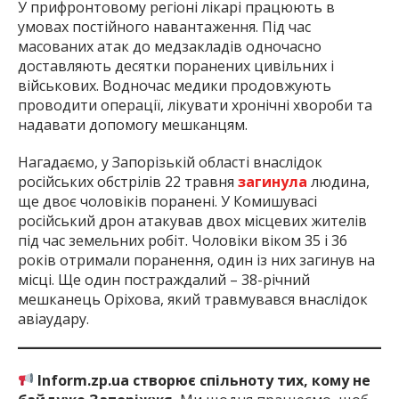
У прифронтовому регіоні лікарі працюють в
умовах постійного навантаження. Під час
масованих атак до медзакладів одночасно
доставляють десятки поранених цивільних і
військових. Водночас медики продовжують
проводити операції, лікувати хронічні хвороби та
надавати допомогу мешканцям.
Нагадаємо, у Запорізькій області внаслідок
російських обстрілів 22 травня
загинула
людина,
ще двоє чоловіків поранені. У Комишувасі
російський дрон атакував двох місцевих жителів
під час земельних робіт. Чоловіки віком 35 і 36
років отримали поранення, один із них загинув на
місці. Ще один постраждалий – 38-річний
мешканець Оріхова, який травмувався внаслідок
авіаудару.
Inform.zp.ua створює спільноту тих, кому не