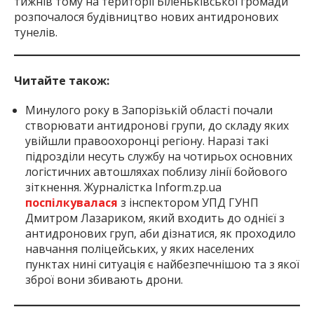
тижнів тому на території Біленьківської громади
розпочалося будівництво нових антидронових
тунелів.
Читайте також:
Минулого року в Запорізькій області почали
створювати антидронові групи, до складу яких
увійшли правоохоронці регіону. Наразі такі
підрозділи несуть службу на чотирьох основних
логістичних автошляхах поблизу лінії бойового
зіткнення. Журналістка Inform.zp.ua
поспілкувалася
з інспектором УПД ГУНП
Дмитром Лазариком, який входить до однієї з
антидронових груп, аби дізнатися, як проходило
навчання поліцейських, у яких населених
пунктах нині ситуація є найбезпечнішою та з якої
зброї вони збивають дрони.