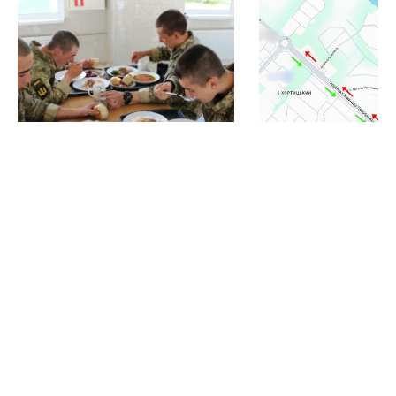
Харчування військових
У Запоріжжі обме
реформують: які зміни
до Хортицького р
очікують на Запоріжжі
схема об’їзду
менше хвилини тому
менше хвилини тому
Бічні
ОСТАННІ НОВИНИ