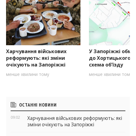
Харчування військових
У Запоріжжі обме
реформують: які зміни
до Хортицького р
очікують на Запоріжжі
схема об’їзду
менше хвилини тому
менше хвилини тому
Бічні
ОСТАННІ НОВИНИ
віджети
09:02
Харчування військових реформують: які
зміни очікують на Запоріжжі