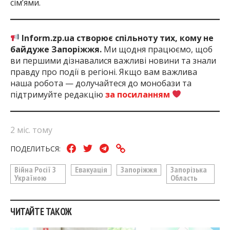
сім’ями.
Inform.zp.ua створює спільноту тих, кому не
байдуже Запоріжжя.
Ми щодня працюємо, щоб
ви першими дізнавалися важливі новини та знали
правду про події в регіоні. Якщо вам важлива
наша робота — долучайтеся до монобази та
підтримуйте редакцію
за посиланням
2 міс. тому
ПОДЕЛИТЬСЯ:
Війна Росії З
Евакуація
Запоріжжя
Запорізька
Україною
Область
ЧИТАЙТЕ ТАКОЖ