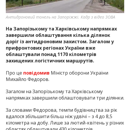
найважливішу інформацію про події
міста Запоріжжя та області.
Антидроновий тонель на Запоріжжі. Кадр з відео ЗОВА
На Запорізькому та Харківському напрямках
завершили облаштування кілька ділянок
доріг із антидроновим захистом. Загалом у
прифронтових регіонах України вже
облаштували понад 1170 кілометрів
захищених логістичних маршрутів.
Про це
повідомив
Міністр оборони України
Михайло Федоров.
Загалом на Запорізькому та Харківському
напрямках завершили облаштовувати три ділянки.
За словами Федорова, темпи будівництва за рік
вдалося збільшити більш ніж удвічі – з 4 до 8,5
кілометра на добу. Лише за лютий-квітень у різних
областях облаштували 430 кілометрів