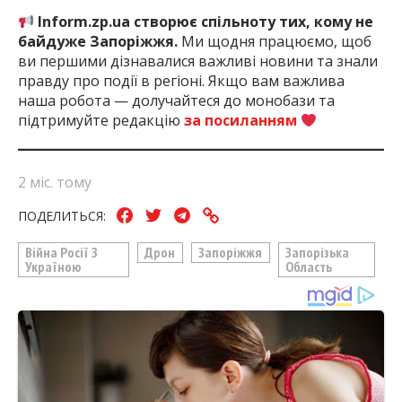
Inform.zp.ua створює спільноту тих, кому не
байдуже Запоріжжя.
Ми щодня працюємо, щоб
ви першими дізнавалися важливі новини та знали
правду про події в регіоні. Якщо вам важлива
наша робота — долучайтеся до монобази та
підтримуйте редакцію
за посиланням
2 міс. тому
ПОДЕЛИТЬСЯ:
Війна Росії З
Дрон
Запоріжжя
Запорізька
Україною
Область