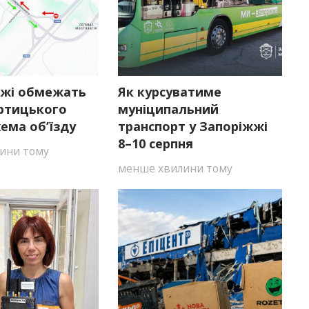
жжі обмежать
Як курсуватиме
ортицького
муніципальний
хема об’їзду
транспорт у Запоріжжі
8–10 серпня
ини тому
менше хвилини тому