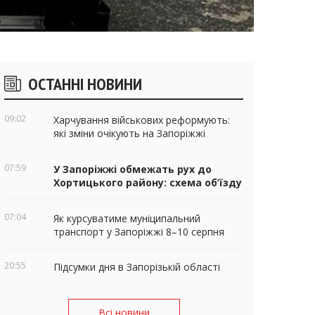
ічні
ОСТАННІ НОВИНИ
віджети
09:02
Харчування військових реформують:
які зміни очікують на Запоріжжі
07:59
У Запоріжжі обмежать рух до
Хортицького району: схема об’їзду
07:04
Як курсуватиме муніципальний
транспорт у Запоріжжі 8–10 серпня
20:55
Підсумки дня в Запорізькій області
Всі новини