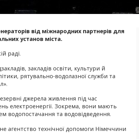
нераторів від міжнародних партнерів для
Б
альних установ міста.
ій раді.
акладів, закладів освіти, культури й
літики, рятувально-водолазної служби та
л».
езервні джерела живлення під час
ень електроенергії. Зокрема, вони мають
ем водопостачання та водовідведення.
е агентство технічної допомоги Німеччини