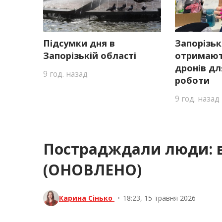
Підсумки дня в
Запорізьк
Запорізькій області
отримают
дронів дл
9 год. назад
роботи
9 год. назад
Пострадждали люди: в
(ОНОВЛЕНО)
Карина Сінько
•
18:23, 15 травня 2026