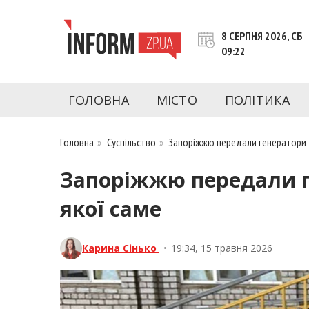
Перейти
до
8 СЕРПНЯ 2026, СБ
контенту
09:22
inform.zp.ua
INFORM.ZP.UA – це інформаційний портал 
економіки, культури, криміналу, подій, 
ГОЛОВНА
МІСТО
ПОЛІТИКА
Запоріжжя та Запорізької області на день. 
чесну аналітику. Ми дуже цінуємо наших чита
Головна
»
Суспільство
»
Запоріжжю передали генератори д
Запоріжжю передали г
якої саме
Карина Сінько
•
19:34, 15 травня 2026