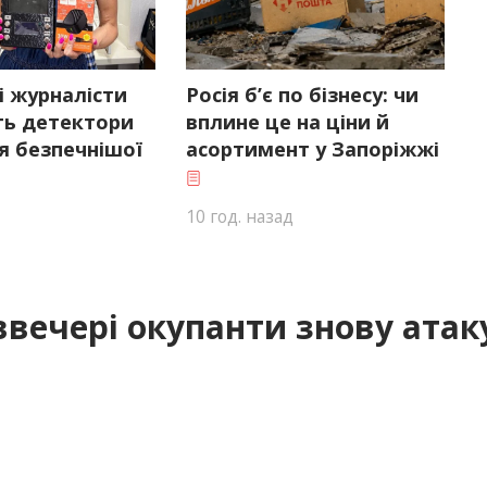
і журналісти
Росія б’є по бізнесу: чи
ь детектори
вплине це на ціни й
я безпечнішої
асортимент у Запоріжжі
10 год. назад
вечері окупанти знову ата