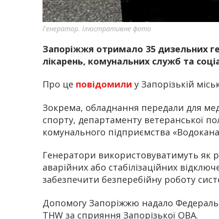
Генератор. Ілюстративне фото
Запоріжжя отримало 35 дизельних ге
лікарень, комунальних служб та соці
Про це
повідомили
у Запорізькій міськ
Зокрема, обладнання передали для медз
спорту, департаменту ветеранської по
комунального підприємства «Водокана
Генератори використовуватимуть як р
аварійних або стабілізаційних відключ
забезпечити безперебійну роботу сист
Допомогу Запоріжжю надало Федеральн
THW за сприяння Запорізької ОВА.