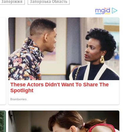
Запоріжжя
Запорізька Область