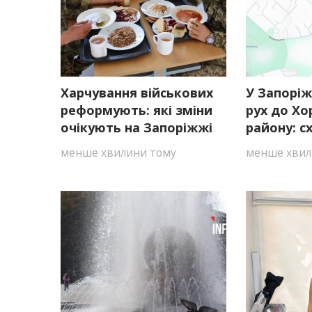
Харчування військових
У Запорі
реформують: які зміни
рух до Х
очікують на Запоріжжі
району: с
менше хвилини тому
менше хвил