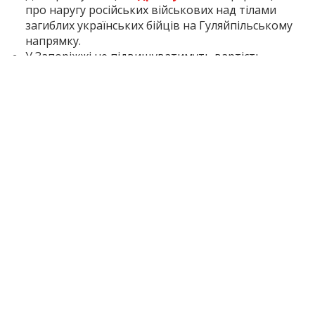
про наругу російських військових над тілами
загиблих українських бійців на Гуляйпільському
напрямку.
У Запоріжжі не підвищуватимуть вартість
проїзду у комунальному транспорті для
пасажирів, які оплачують поїздки банківською
карткою або карткою «Січ». У цьому
матеріалі
розповідаємо
, як оплатити проїзд без
готівки, що таке картка «Січ» та чи можуть у
Запоріжжі запровадити безоплатний проїзд.
Inform.zp.ua створює спільноту тих, кому не
байдуже Запоріжжя.
Ми щодня працюємо, щоб
ви першими дізнавалися важливі новини та знали
правду про події в регіоні. Якщо вам важлива
наша робота — долучайтеся до монобази та
підтримуйте редакцію
за посиланням