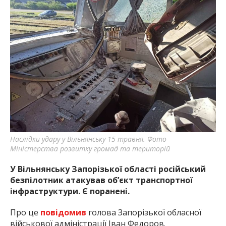
Наслідки удару у Вільнянську 15 травня. Фото
Міністерства розвитку громад та територій
У Вільнянську Запорізької області російський
безпілотник атакував об’єкт транспортної
інфраструктури. Є поранені.
Про це
повідомив
голова Запорізької обласної
військової адміністрації Іван Федоров.