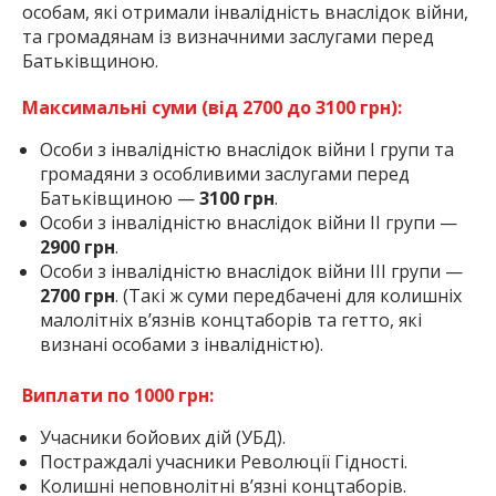
особам, які отримали інвалідність внаслідок війни,
та громадянам із визначними заслугами перед
Батьківщиною.
Максимальні суми (від 2700 до 3100 грн):
Особи з інвалідністю внаслідок війни I групи та
громадяни з особливими заслугами перед
Батьківщиною —
3100 грн
.
Особи з інвалідністю внаслідок війни II групи —
2900 грн
.
Особи з інвалідністю внаслідок війни III групи —
2700 грн
. (Такі ж суми передбачені для колишніх
малолітніх в’язнів концтаборів та гетто, які
визнані особами з інвалідністю).
Виплати по 1000 грн:
Учасники бойових дій (УБД).
Постраждалі учасники Революції Гідності.
Колишні неповнолітні в’язні концтаборів.