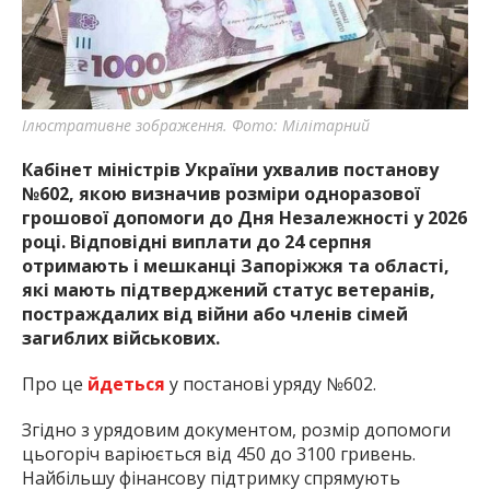
найважливішу інформацію про події
міста Запоріжжя та області.
Ілюстративне зображення. Фото: Мілітарний
Кабінет міністрів України ухвалив постанову
№602, якою визначив розміри одноразової
грошової допомоги до Дня Незалежності у 2026
році. Відповідні виплати до 24 серпня
отримають і мешканці Запоріжжя та області,
які мають підтверджений статус ветеранів,
постраждалих від війни або членів сімей
загиблих військових.
Про це
йдеться
у постанові уряду №602.
Згідно з урядовим документом, розмір допомоги
цьогоріч варіюється від 450 до 3100 гривень.
Найбільшу фінансову підтримку спрямують