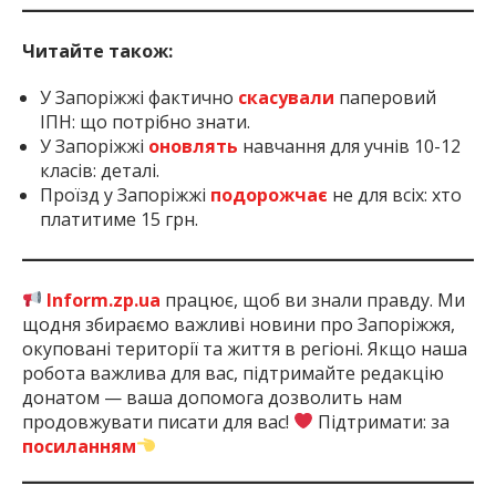
Читайте також:
У Запоріжжі фактично
скасували
паперовий
ІПН: що потрібно знати.
У Запоріжжі
оновлять
навчання для учнів 10-12
класів: деталі.
Проїзд у Запоріжжі
подорожчає
не для всіх: хто
платитиме 15 грн.
Inform.zp.ua
працює, щоб ви знали правду. Ми
щодня збираємо важливі новини про Запоріжжя,
окуповані території та життя в регіоні. Якщо наша
робота важлива для вас, підтримайте редакцію
донатом — ваша допомога дозволить нам
продовжувати писати для вас!
Підтримати: за
посиланням