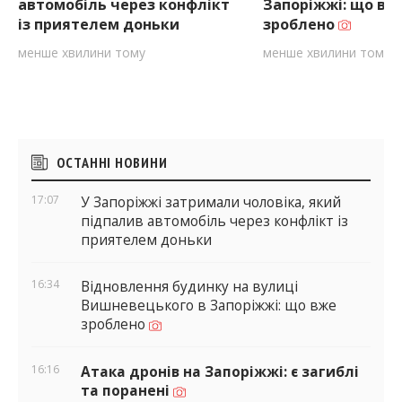
автомобіль через конфлікт
Запоріжжі: що вж
із приятелем доньки
зроблено
менше хвилини тому
менше хвилини тому
Бічні
ОСТАННІ НОВИНИ
віджети
17:07
У Запоріжжі затримали чоловіка, який
підпалив автомобіль через конфлікт із
приятелем доньки
16:34
Відновлення будинку на вулиці
Вишневецького в Запоріжжі: що вже
зроблено
16:16
Атака дронів на Запоріжжі: є загиблі
та поранені