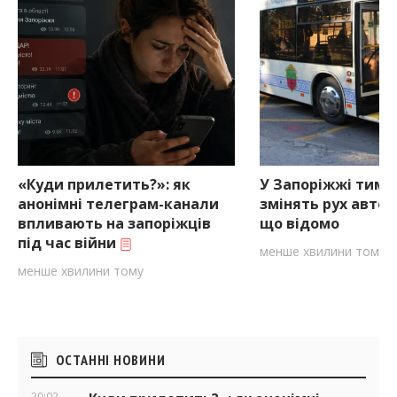
«Куди прилетить?»: як
У Запоріжжі тимч
анонімні телеграм-канали
змінять рух автоб
впливають на запоріжців
що відомо
під час війни
менше хвилини тому
менше хвилини тому
Бічні
ОСТАННІ НОВИНИ
віджети
20:02