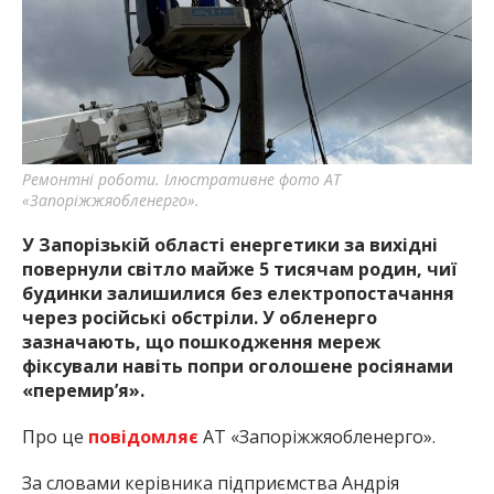
найважливішу інформацію про події
міста Запоріжжя та області.
Ремонтні роботи. Ілюстративне фото АТ
«Запоріжжяобленерго».
У Запорізькій області енергетики за вихідні
повернули світло майже 5 тисячам родин, чиї
будинки залишилися без електропостачання
через російські обстріли. У обленерго
зазначають, що пошкодження мереж
фіксували навіть попри оголошене росіянами
«перемир’я».
Про це
повідомляє
АТ «Запоріжжяобленерго».
За словами керівника підприємства Андрія