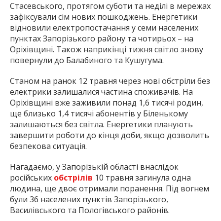
Стасевського, протягом суботи та неділі в мережах
зафіксували сім нових пошкоджень. Енергетики
відновили електропостачання у семи населених
пунктах Запорізького району та чотирьох – на
Оріхівщині. Також наприкінці тижня світло знову
повернули до Балабиного та Кушугума.
Станом на ранок 12 травня через нові обстріли без
електрики залишалися частина споживачів. На
Оріхівщині вже заживили понад 1,6 тисячі родин,
ще близько 1,4 тисячі абонентів у Біленькому
залишаються без світла. Енергетики планують
завершити роботи до кінця доби, якщо дозволить
безпекова ситуація.
Нагадаємо, у Запорізькій області внаслідок
російських
обстрілів
10 травня загинула одна
людина, ще двоє отримали поранення. Під вогнем
були 36 населених пунктів Запорізького,
Василівського та Пологівського районів.