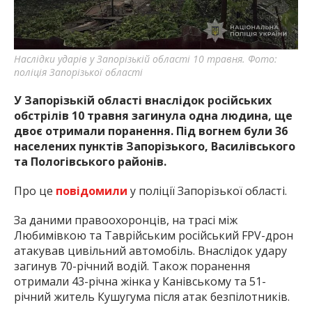
Наслідки ударів у Запорізькій області 10 травня. Фото:
поліція Запорізької області
У Запорізькій області внаслідок російських
обстрілів 10 травня загинула одна людина, ще
двоє отримали поранення. Під вогнем були 36
населених пунктів Запорізького, Василівського
та Пологівського районів.
Про це
повідомили
у поліції Запорізької області.
За даними правоохоронців, на трасі між
Любимівкою та Таврійським російський FPV-дрон
атакував цивільний автомобіль. Внаслідок удару
загинув 70-річний водій. Також поранення
отримали 43-річна жінка у Канівському та 51-
річний житель Кушугума після атак безпілотників.