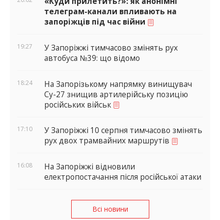
«Куди прилетить?»: як анонімні
телеграм-канали впливають на
запоріжців під час війни
19:27
У Запоріжжі тимчасово змінять рух
автобуса №39: що відомо
18:24
На Запорізькому напрямку винищувач
Су-27 знищив артилерійську позицію
російських військ
17:10
У Запоріжжі 10 серпня тимчасово змінять
рух двох трамвайних маршрутів
16:08
На Запоріжжі відновили
електропостачання після російської атаки
Всі новини