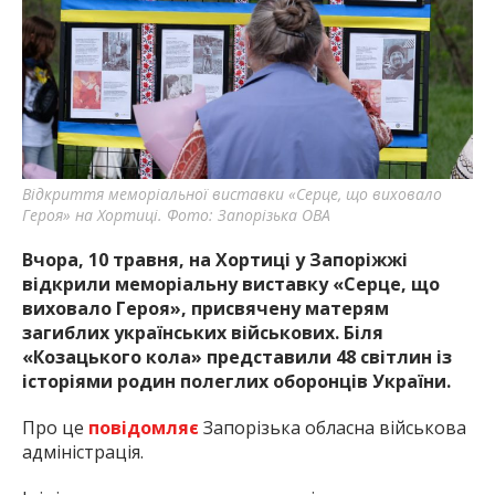
найважливішу інформацію про події
міста Запоріжжя та області.
Відкриття меморіальної виставки «Серце, що виховало
Героя» на Хортиці. Фото: Запорізька ОВА
Вчора, 10 травня, на Хортиці у Запоріжжі
відкрили меморіальну виставку «Серце, що
виховало Героя», присвячену матерям
загиблих українських військових. Біля
«Козацького кола» представили 48 світлин із
історіями родин полеглих оборонців України.
Про це
повідомляє
Запорізька обласна військова
адміністрація.