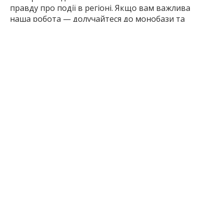
правду про події в регіоні. Якщо вам важлива
наша робота — долучайтеся до монобази та
підтримуйте редакцію
за посиланням
2 міс. тому
ПОДЕЛИТЬСЯ:
Підривні Роботи
ЧИТАЙТЕ ТАКОЖ
Бічні
ОСТАННІ НОВИНИ
віджети
20:57
Підсумки дня в Запорізькій області