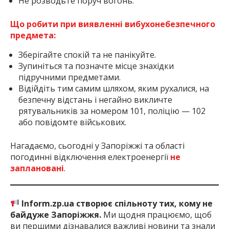
Не розводьте поруч вогонь.
Що робити при виявленні вибухонебезпечного
предмета:
Зберігайте спокій та не панікуйте.
Зупиніться та позначте місце знахідки
підручними предметами.
Відійдіть тим самим шляхом, яким рухалися, на
безпечну відстань і негайно викличте
рятувальників за номером 101, поліцію — 102
або повідомте військових.
Нагадаємо, сьогодні у Запоріжжі та області
погодинні відключення електроенергії
не
заплановані
.
Inform.zp.ua створює спільноту тих, кому не
байдуже Запоріжжя.
Ми щодня працюємо, щоб
ви першими дізнавалися важливі новини та знали