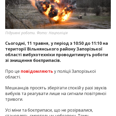
Підривні роботи. Фото: Нацполіція
Сьогодні, 11 травня, у період з 10:50 до 11:10 на
території Вільнянського району Запорізької
області вибухотехніки проводитимуть роботи
зі знищення боєприпасів.
Про це
повідомляють
у поліції Запорізької
області.
Мешканців просять зберігати спокій у разі звуків
вибухів та реагувати лише на сигнали повітряної
тривоги.
Усі міни та боєприпаси, що не розірвалися,
становлять смертельну небезпеку. Тому