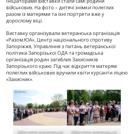
Ініціаторами виставки стали самі родини
військових. На фото – дитячі знімки полеглих
разом із матерями та їхні портрети вже у
дорослому віці.
Виставку організували ветеранська організація
«Разом.ЮА», Центр національного спротиву
Запоріжжя, Управління з питань ветеранської
політики Запорізької ОДА та громадська
організація родин загиблих Захисників
Запорізького краю. Під час відкриття матерям
полеглих військових вручили квіти курсанти ліцею
«Захисник».
Відкриття меморіальної
Відкриття меморіальної