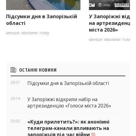
Підсумки дня в Запорізькій
У Запоріжжі відкр
області
на артрезиденцію
міста 2026»
менше хвилини тому
менше хвилини тому
Бічні
ОСТАННІ НОВИНИ
віджети
20:57
Підсумки дня в Запорізькій області
20:19
У Запоріжжі відкрили набір на
артрезиденцію «Голоси міста 2026»
20:02
«Куди прилетить?»: як анонімні
телеграм-канали впливають на
запоріжців під час війни