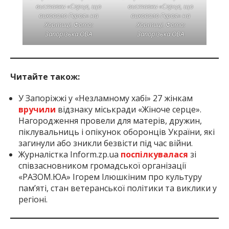
виставки «Серце, що
виставки «Серце, що
виховало Героя» на
виховало Героя» на
Хортиці. Фото:
Хортиці. Фото:
Запорізька ОВА
Запорізька ОВА
Читайте також:
У Запоріжжі у «Незламному хабі» 27 жінкам
вручили
відзнаку міськради «Жіноче серце».
Нагородження провели для матерів, дружин,
піклувальниць і опікунок оборонців України, які
загинули або зникли безвісти під час війни.
Журналістка Inform.zp.ua
поспілкувалася
зі
співзасновником громадської організації
«РАЗОМ.ЮА» Ігорем Ілюшкіним про культуру
пам’яті, стан ветеранської політики та виклики у
регіоні.