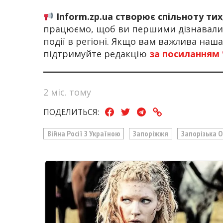
Inform.zp.ua створює спільноту ти
працюємо, щоб ви першими дізнавалис
події в регіоні. Якщо вам важлива наш
підтримуйте редакцію
за посиланням
2 міс. тому
ПОДЕЛИТЬСЯ:
Війна Росії З Україною
Запоріжжя
Запорізька 