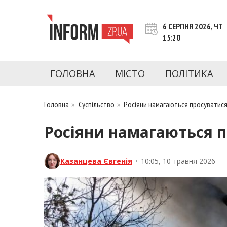
Перейти
до
6 СЕРПНЯ 2026, ЧТ
контенту
15:20
inform.zp.ua
INFORM.ZP.UA – це інформаційний портал 
економіки, культури, криміналу, подій, 
ГОЛОВНА
МІСТО
ПОЛІТИКА
Запоріжжя та Запорізької області на день. 
чесну аналітику. Ми дуже цінуємо наших чита
Головна
»
Суспільство
»
Росіяни намагаються просуватися 
Росіяни намагаються п
Казанцева Євгенія
•
10:05, 10 травня 2026