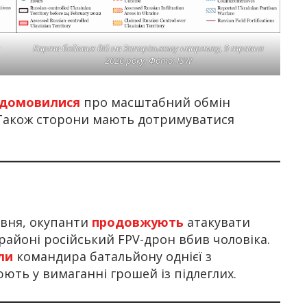
Карта бойових дій на Запорізькому напрямку, 9 травня
2026 року. Фото: ISW
домовилися
про масштабний обмін
. Також сторони мають дотримуватися
авня, окупанти
продовжують
атакувати
 районі російський FPV-дрон вбив чоловіка.
ли
командира батальйону однієї з
юють у вимаганні грошей із підлеглих.