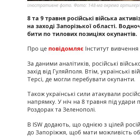
Ілюстративне фото. Фото: 148-ма окрема артилері
8 та 9 травня російські війська акти
на заході Запорізької області. Водн
бити по тилових позиціях окупантів.
Про це
повідомляє
Інститут вивчення в
За даними аналітиків, російські війсь
захід від Гуляйполя. Втім, українські ві
Терсі, де могли перебувати окупанти.
Також українські сили атакували російс
напрямку. У ніч на 8 травня під удари 
Роздорах та Зеленополі.
В ISW додають, що однією з цілей росі
до Запоріжжя, щоб мати можливість об