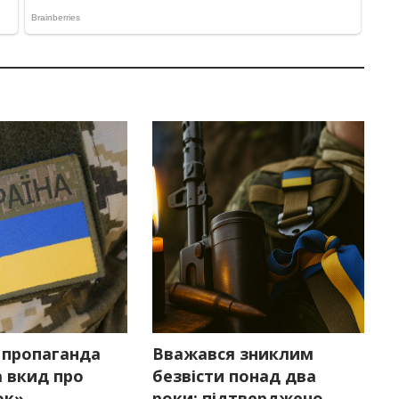
 пропаганда
Вважався зниклим
 вкид про
безвісти понад два
ок»
роки: підтверджено