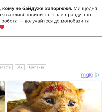
х, кому не байдуже Запоріжжя.
Ми щодня
я важливі новини та знали правду про
а робота — долучайтеся до монобази та
Область
ЗСУ
Окупанти