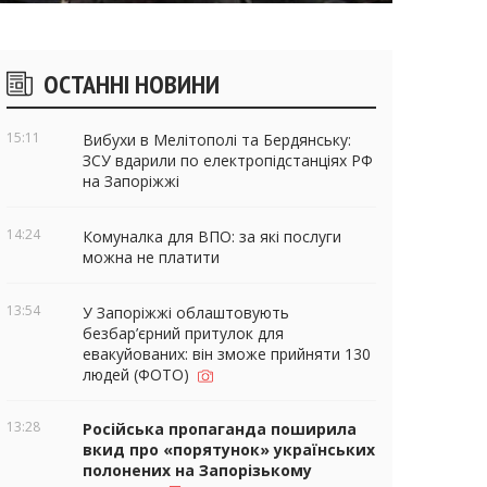
ічні
ОСТАННІ НОВИНИ
віджети
15:11
Вибухи в Мелітополі та Бердянську:
ЗСУ вдарили по електропідстанціях РФ
на Запоріжжі
14:24
Комуналка для ВПО: за які послуги
можна не платити
13:54
У Запоріжжі облаштовують
безбар’єрний притулок для
евакуйованих: він зможе прийняти 130
людей (ФОТО)
13:28
Російська пропаганда поширила
вкид про «порятунок» українських
полонених на Запорізькому