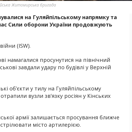
йська Житомирська бригада
візувалися на Гуляйпільському напрямку та
Б
очас Сили оборони України продовжують
ійни (ISW).
кові намагалися просунутися на північний
йськові завдали удару по будівлі у Верхній
ькі об’єкти у тилу на Гуляйпільському
потрапили вузли зв’язку росіян у Кінських
йської армії залишається просування ближче
стрілювати місто артилерією.