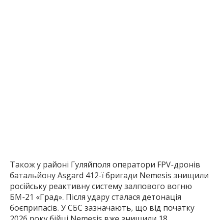
Також у районі Гуляйполя оператори FPV-дронів
батальйону Asgard 412-ї бригади Nemesis знищили
російську реактивну систему залпового вогню
БМ-21 «Град». Після удару сталася детонація
боєприпасів. У СБС зазначають, що від початку
2026 року бійці Nemesis вже знищили 18