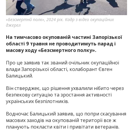
«Безсмертнй полк», 2024 рік. Кадр з відео окупаційних
джерел
На тимчасово окупованій частині Запорізької
області 9 травня не проводитимуть парад і
масову ходу «Безсмертного полку».
Про це заявив так званий очільник окупаційної
влади Запорізької області, колаборант Євген
Балицький.
Він стверджеє, що рішення ухвалили нібито через
безпекову ситуацію та зростання активності
українських безпілотників.
Водночас Балицький заявив, що попри скасування
масових заходів на окупованій території все ж
планують покласти квіти і привітати ветеранів.