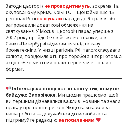
Заходи цьогоріч
не проводитимуть
, зокрема, і в
окупованому Криму. Крім ТОТ, щонайменше 15
регіонах Росії
скасували
паради до 9 травня або
запровадили додаткові обмеження на
святкування. У Москві цьогоріч парад уперше з
2007 року пройде без військової техніки, а в
Санкт-Петербурзі відмовилися від показу
бронетехніки. У низці регіонів РФ також скасували
салюти, повідомляють про перебої з інтернетом, а
акцію «Безсмертний полк» перевели в онлайн-
формат.
Inform.zp.ua створює спільноту тих, кому не
байдуже Запоріжжя.
Ми щодня працюємо, щоб
ви першими дізнавалися важливі новини та знали
правду про події в регіоні. Якщо вам важлива
наша робота — долучайтеся до монобази та
підтримуйте редакцію
за посиланням