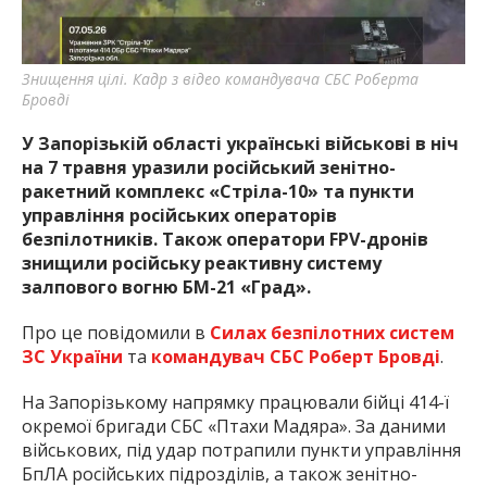
найважливішу інформацію про події
міста Запоріжжя та області.
Знищення цілі. Кадр з відео командувача СБС Роберта
Бровді
У Запорізькій області українські військові в ніч
на 7 травня уразили російський зенітно-
ракетний комплекс «Стріла-10» та пункти
управління російських операторів
безпілотників. Також оператори FPV-дронів
знищили російську реактивну систему
залпового вогню БМ-21 «Град».
Про це повідомили в
Силах безпілотних систем
ЗС України
та
командувач СБС Роберт Бровді
.
На Запорізькому напрямку працювали бійці 414-ї
окремої бригади СБС «Птахи Мадяра». За даними
військових, під удар потрапили пункти управління
БпЛА російських підрозділів, а також зенітно-