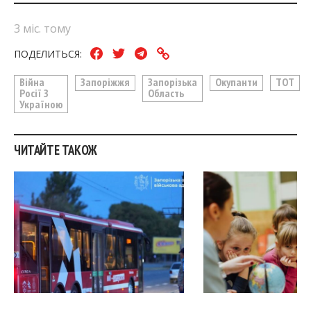
3 міс. тому
ПОДЕЛИТЬСЯ:
Війна
Запоріжжя
Запорізька
Окупанти
ТОТ
Росії З
Область
Україною
ЧИТАЙТЕ ТАКОЖ