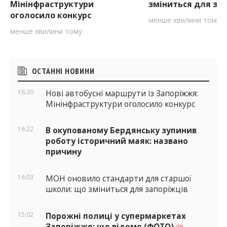
Мінінфраструктури
зміниться для за
оголосило конкурс
менше хвилини тому
менше хвилини тому
Бічні
ОСТАННІ НОВИНИ
віджети
16:30
Нові автобусні маршрути із Запоріжжя:
Мінінфраструктури оголосило конкурс
16:22
В окупованому Бердянську зупинив
роботу історичний маяк: названо
причину
16:03
МОН оновило стандарти для старшої
школи: що зміниться для запоріжців
15:02
Порожні полиці у супермаркетах
Запоріжжя: що відомо (ФОТО)