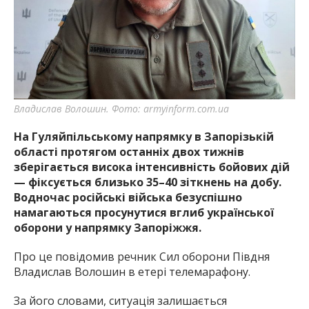
найважливішу інформацію про події
міста Запоріжжя та області.
Владислав Волошин. Фото: armyinform.com.ua
На Гуляйпільському напрямку в Запорізькій
області протягом останніх двох тижнів
зберігається висока інтенсивність бойових дій
— фіксується близько 35–40 зіткнень на добу.
Водночас російські війська безуспішно
намагаються просунутися вглиб української
оборони у напрямку Запоріжжя.
Про це повідомив речник Сил оборони Півдня
Владислав Волошин в етері телемарафону.
За його словами, ситуація залишається