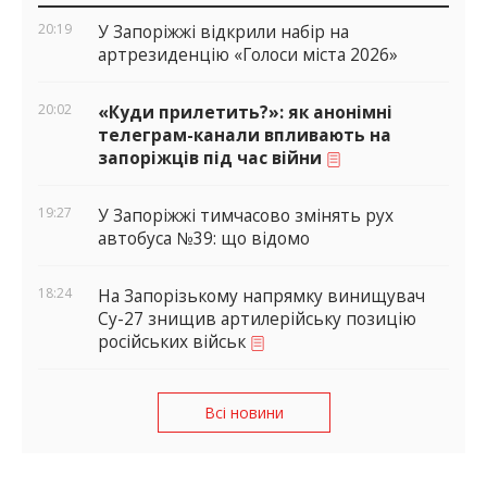
віджети
20:19
У Запоріжжі відкрили набір на
артрезиденцію «Голоси міста 2026»
20:02
«Куди прилетить?»: як анонімні
телеграм-канали впливають на
запоріжців під час війни
19:27
У Запоріжжі тимчасово змінять рух
автобуса №39: що відомо
18:24
На Запорізькому напрямку винищувач
Су-27 знищив артилерійську позицію
російських військ
Всі новини