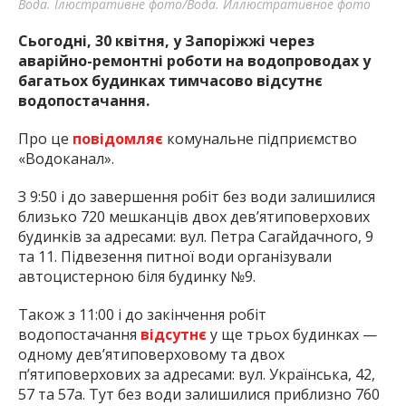
Вода. Ілюстративне фото/Вода. Иллюстративное фото
Сьогодні, 30 квітня, у Запоріжжі через
аварійно-ремонтні роботи на водопроводах у
багатьох будинках тимчасово відсутнє
водопостачання.
Про це
повідомляє
комунальне підприємство
«Водоканал».
З 9:50 і до завершення робіт без води залишилися
близько 720 мешканців двох дев’ятиповерхових
будинків за адресами: вул. Петра Сагайдачного, 9
та 11. Підвезення питної води організували
автоцистерною біля будинку №9.
Також з 11:00 і до закінчення робіт
водопостачання
відсутнє
у ще трьох будинках —
одному дев’ятиповерховому та двох
п’ятиповерхових за адресами: вул. Українська, 42,
57 та 57а. Тут без води залишилися приблизно 760