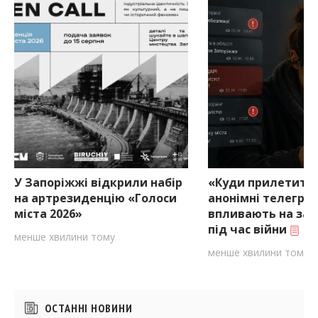
У Запоріжжі відкрили набір
«Куди прилетить?
на артрезиденцію «Голоси
анонімні телегра
міста 2026»
впливають на зап
під час війни
менше хвилини тому
менше хвилини тому
Бічні
ОСТАННІ НОВИНИ