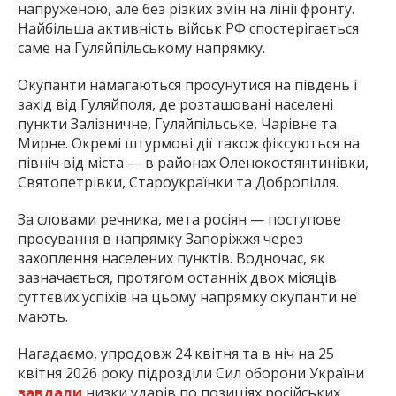
напруженою, але без різких змін на лінії фронту.
Найбільша активність військ РФ спостерігається
саме на Гуляйпільському напрямку.
Окупанти намагаються просунутися на південь і
захід від Гуляйполя, де розташовані населені
пункти Залізничне, Гуляйпільське, Чарівне та
Мирне. Окремі штурмові дії також фіксуються на
північ від міста — в районах Оленокостянтинівки,
Святопетрівки, Староукраїнки та Добропілля.
За словами речника, мета росіян — поступове
просування в напрямку Запоріжжя через
захоплення населених пунктів. Водночас, як
зазначається, протягом останніх двох місяців
суттєвих успіхів на цьому напрямку окупанти не
мають.
Нагадаємо, упродовж 24 квітня та в ніч на 25
квітня 2026 року підрозділи Сил оборони України
завдали
низки ударів по позиціях російських