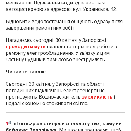
мешканців. Підвезення води здійснюється
автоцистерною за адресою: вул. Українська, 42.
Відновити водопостачання обіцяють одразу після
завершення ремонтних робіт.
Нагадаємо, сьогодні, 30 квітня, у Запоріжжі
проводитимуть
планові та термінові роботи з
ремонту електрообладнання. У зв’язку з цим
частину будинків тимчасово знеструмлять.
Читайте також:
Сьогодні, 30 квітня, у Запоріжжі та області
погодинних відключень електроенергії не
прогнозують. Водночас жителів
закликають
і
надалі економно споживати світло.
Inform.zp.ua створює спільноту тих, кому не
байдуже Запоріжжя.
Ми щодня працюємо, щоб