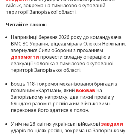
військ, зокрема на тимчасово окупованій
території Запорізької області.
Читайте також:
Наприкінці березня 2026 року до командувача
ВМС ЗС України, віцеадмірала Олексія Неїжпапи,
звернулися Сили оборони з проханням
допомогти
провести складну операцію з
евакуації чоловіка з тимчасово окупованої
території Запорізької області.
Боєць 118-ї окремої механізованої бригади з
позивним «Картман», який
воював
на
Запорізькому напрямку, два тижні провів у
бліндажі разом із російським військовим і
переконав його здатися в полон.
У ніч на 28 квітня українські військові
завдали
ударів по цілях росіян, зокрема на Запорізькому