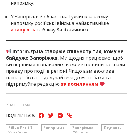
напрямку.
У Запорізькій області на Гуляйпільському
напрямку російські війська найактивніше
атакують
поблизу Залізничного.
Inform.zp.ua створює спільноту тих, кому не
байдуже Запоріжжя.
Ми щодня працюємо, щоб
ви першими дізнавалися важливі новини та знали
правду про події в регіоні. Якщо вам важлива
наша робота — долучайтеся до монобази та
підтримуйте редакцію
за посиланням
3 міс. тому
ПОДЕЛИТЬСЯ:
Війна Росії З
Запоріжжя
Запорізька
Окупанти
Україною
Область