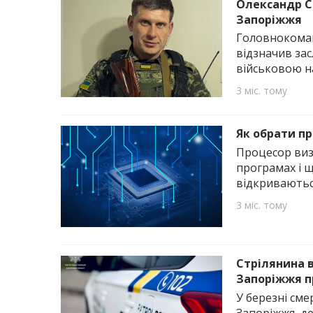
Олександр С
Запоріжжя
Головнокоман
відзначив за
військовою н
3 міс. тому
Як обрати пр
Процесор виз
програмах і 
відкриваютьс
3 міс. тому
Стрілянина в
Запоріжжя п
У березні см