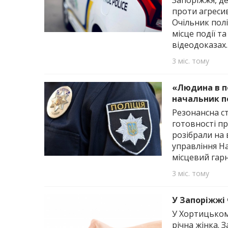
Запоріжжя, д
проти агреси
Очільник полі
місце події т
відеодоказах.
3 міс. тому
«Людина в п
начальник по
Резонансна ст
готовності пр
розібрали на 
управління На
місцевий гарн
3 міс. тому
У Запоріжжі
У Хортицькому
річна жінка. 