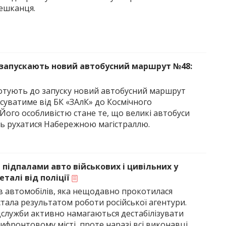
мешканця.
 запускають новий автобусний маршрут №48:
готують до запуску новий автобусний маршрут
суватиме від БК «ЗАлК» до Космічного
Його особливістю стане те, що великі автобуси
ь рухатися Набережною магістраллю.
а підпалами авто військових і цивільних у
еталі від поліції
ів автомобілів, яка нещодавно прокотилася
тала результатом роботи російської агентури.
ецслужби активно намагаються дестабілізувати
ифронтовому місті, проте наразі всі виконавці,