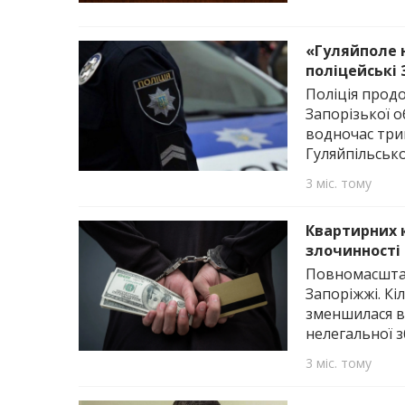
«Гуляйполе 
поліцейські 
Поліція прод
Запорізької 
водночас трив
Гуляйпільсько
3 міс. тому
Квартирних 
злочинності
Повномасштаб
Запоріжжі. Кі
зменшилася в 
нелегальної з
3 міс. тому