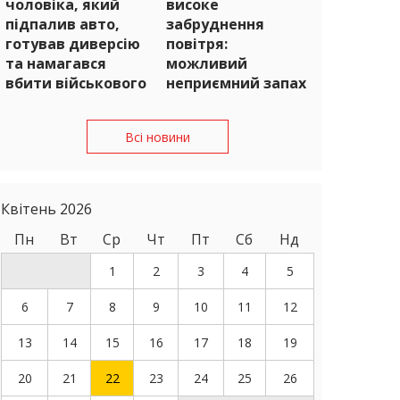
чоловіка, який
високе
підпалив авто,
забруднення
готував диверсію
повітря:
та намагався
можливий
вбити військового
неприємний запах
Всі новини
Квітень 2026
Пн
Вт
Ср
Чт
Пт
Сб
Нд
1
2
3
4
5
6
7
8
9
10
11
12
13
14
15
16
17
18
19
20
21
22
23
24
25
26