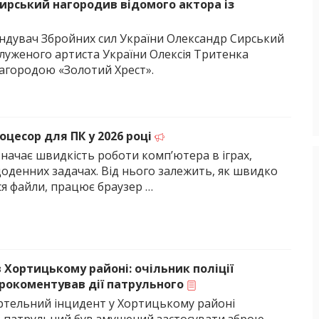
ирський нагородив відомого актора із
дувач Збройних сил України Олександр Сирський
служеного артиста України Олексія Тритенка
агородою «Золотий Хрест».
оцесор для ПК у 2026 році
начає швидкість роботи комп’ютера в іграх,
щоденних задачах. Від нього залежить, як швидко
я файли, працює браузер …
 Хортицькому районі: очільник поліції
рокоментував дії патрульного
ертельний інцидент у Хортицькому районі