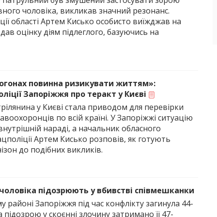
е патрульний був змушений застосувати зброю
вного чоловіка, викликав значний резонанс.
ції області Артем Кисько особисто виїжджав на
а дав оцінку діям підлеглого, базуючись на
огонах повинна ризикувати життям»:
ліції Запоріжжя про теракт у Києві
рілянина у Києві стала приводом для перевірки
авоохоронців по всій країні. У Запоріжжі ситуацію
внутрішній нараді, а начальник обласного
цполіції Артем Кисько розповів, як готують
ізон до подібних викликів.
 чоловіка підозрюють у вбивстві співмешканки
 районі Запоріжжя під час конфлікту загинула 44-
За підозрою у скоєнні злочину затримано її 47-