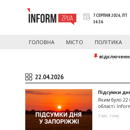
Перейти
до
7 СЕРПНЯ 2026, ПТ
контенту
16:16
inform.zp.ua
INFORM.ZP.UA – це інформаційний портал 
економіки, культури, криміналу, подій, 
ГОЛОВНА
МІСТО
ПОЛІТИКА
Запоріжжя та Запорізької області на день. 
чесну аналітику. Ми дуже цінуємо наших чита
відключення
22.04.2026
Підсумки дня
Яким було 22 
області. Infor
3 міс. тому