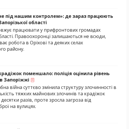
не під нашим контролем»: де зараз працюють
Запорізької області
овжує працювати у прифронтових громадах
області. Правоохоронці залишаються не всюди,
ає робота в Оріхові та деяких селах
го району.
крадіжок поменшало: поліція оцінила рівень
 в Запоріжжі
на війна суттєво змінила структуру злочинності в
лькість тяжких майнових злочинів та крадіжок
десятки разів, проте зросла загроза від
брої на вулицях.