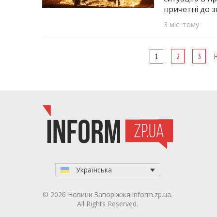
причетні до 
3 міс. тому
Page
1
2
3
navigation
Українська
© 2026 Новини Запоріжжя inform.zp.ua.
All Rights Reserved.