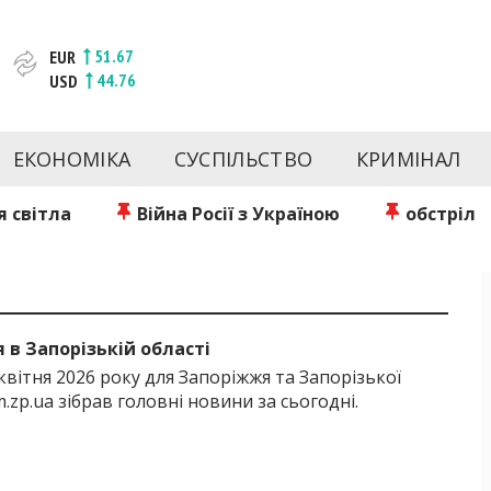
51.67
EUR
44.76
USD
та веб-сайт новин міста Запоріжжя. Кожен день ми розп
спорту Запоріжжя та України. Фото та відеозвіти за сьог
ЕКОНОМІКА
СУСПІЛЬСТВО
КРИМІНАЛ
Інформація та особи Запоріжжя. INFORM.ZP.UA публікує ст
чів і відбираємо та розміщуємо для них найважливішу ін
 світла
Війна Росії з Україною
обстріл
Б
 в Запорізькій області
квітня 2026 року для Запоріжжя та Запорізької
m.zp.ua зібрав головні новини за сьогодні.