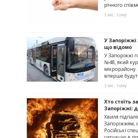
річного спів
3 міс. тому
У Запоріжжі
що відомо
У Запоріжжі 
№48, який кур
мікрорайону. 
вперше будут
3 міс. тому
Хто стоїть з
Запоріжжі: д
Хвиля підпал
Запоріжжям, с
Російські сп
ситуацію в пр