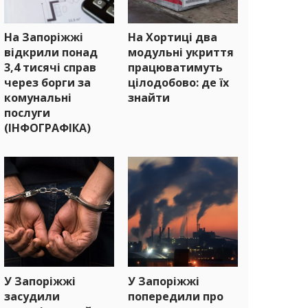
На Запоріжжі
На Хортиці два
відкрили понад
модульні укриття
3,4 тисячі справ
працюватимуть
через борги за
цілодобово: де їх
комунальні
знайти
послуги
(ІНФОГРАФІКА)
У Запоріжжі
У Запоріжжі
засудили
попередили про