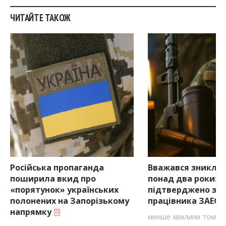
ЧИТАЙТЕ ТАКОЖ
Російська пропаганда
Вважався зниклим
поширила вкид про
понад два роки:
«порятунок» українських
підтверджено за
полонених на Запорізькому
працівника ЗАЕС н
напрямку
менше хвилини тому