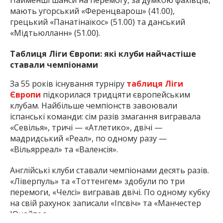
Найменші шанси на перемогу, за думкою фахівців,
мають угорський «Ференцварош» (41.00),
грецький «Панатінаїкос» (51.00) та данський
«Мідтьюлланн» (51.00).
Таблиця Ліги Європи: які клуби найчастіше
ставали чемпіонами
За 55 років існування турніру
таблиця Ліги
Європи
підкорилася тридцяти європейським
клубам. Найбільше чемпіонств завоювали
іспанські команди: сім разів змагання вигравала
«Севілья», тричі — «Атлетико», двічі —
мадридський «Реал», по одному разу —
«Вільярреал» та «Валенсія».
Англійські клуби ставали чемпіонами десять разів.
«Ліверпуль» та «Тоттенгем» здобули по три
перемоги, «Челсі» вигравав двічі. По одному кубку
на свій рахунок записали «Іпсвіч» та «Манчестер
Юнайтед».