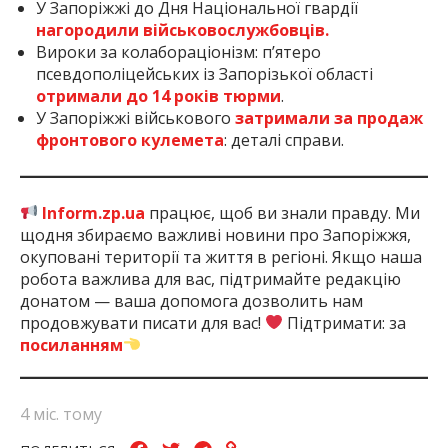
У Запоріжжі до Дня Національної гвардії
нагородили військовослужбовців.
Вироки за колабораціонізм: п’ятеро
псевдополіцейських із Запорізької області
отримали до 14 років тюрми
.
У Запоріжжі військового
затримали за продаж
фронтового кулемета
: деталі справи.
Inform.zp.ua
працює, щоб ви знали правду. Ми
щодня збираємо важливі новини про Запоріжжя,
окуповані території та життя в регіоні. Якщо наша
робота важлива для вас, підтримайте редакцію
донатом — ваша допомога дозволить нам
продовжувати писати для вас!
Підтримати: за
посиланням
4 міс. тому