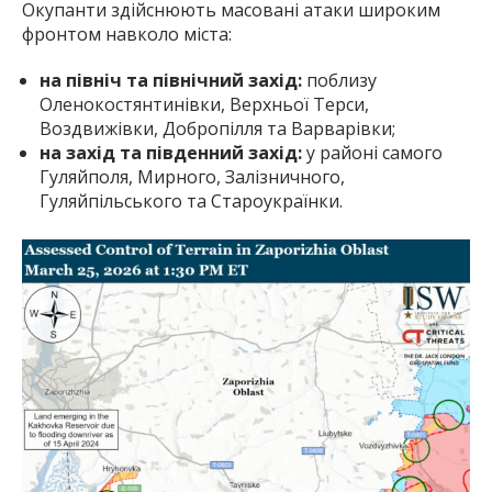
Окупанти здійснюють масовані атаки широким
фронтом навколо міста:
на північ та північний захід:
поблизу
Оленокостянтинівки, Верхньої Терси,
Воздвижівки, Добропілля та Варварівки;
на захід та південний захід:
у районі самого
Гуляйполя, Мирного, Залізничного,
Гуляйпільського та Староукраїнки.