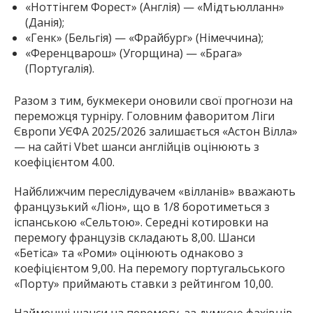
«Ноттінгем Форест» (Англія) — «Мідтьюлланн»
(Данія);
«Генк» (Бельгія) — «Фрайбург» (Німеччина);
«Ференцварош» (Угорщина) — «Брага»
(Португалія).
Разом з тим, букмекери оновили свої прогнози на
переможця турніру. Головним фаворитом Ліги
Європи УЄФА 2025/2026 залишається «Астон Вілла»
— на сайті Vbet шанси англійців оцінюють з
коефіцієнтом 4.00.
Найближчим переслідувачем «вілланів» вважають
французький «Ліон», що в 1/8 боротиметься з
іспанською «Сельтою». Середні котировки на
перемогу французів складають 8,00. Шанси
«Бетіса» та «Роми» оцінюють однаково з
коефіцієнтом 9,00. На перемогу португальського
«Порту» приймають ставки з рейтингом 10,00.