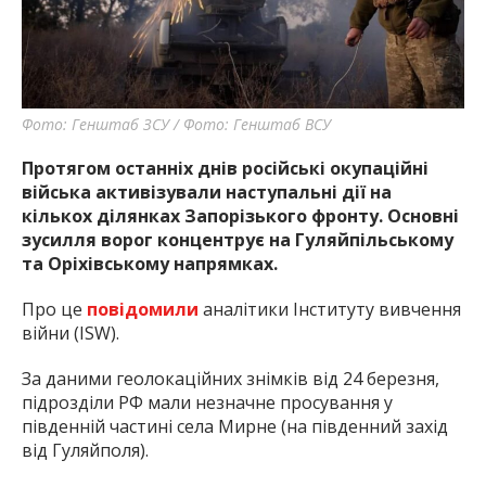
найважливішу інформацію про події
міста Запоріжжя та області.
Фото: Генштаб ЗСУ / Фото: Генштаб ВСУ
Протягом останніх днів російські окупаційні
війська активізували наступальні дії на
кількох ділянках Запорізького фронту. Основні
зусилля ворог концентрує на Гуляйпільському
та Оріхівському напрямках.
Про це
повідомили
аналітики Інституту вивчення
війни (ISW).
За даними геолокаційних знімків від 24 березня,
підрозділи РФ мали незначне просування у
південній частині села Мирне (на південний захід
від Гуляйполя).