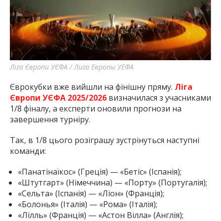
Ліга Європи УЄФА / Лига Европы УЕФА
Єврокубки вже вийшли на фінішну пряму.
Ліга
Європи УЄФА 2025/2026
визначилася з учасниками
1/8 фіналу, а експерти оновили прогнози на
завершення турніру.
Так, в 1/8 цього розіграшу зустрінуться наступні
команди:
«Панатінаїкос» (Греція) — «Бетіс» (Іспанія);
«Штутгарт» (Німеччина) — «Порту» (Португалія);
«Сельта» (Іспанія) — «Ліон» (Франція);
«Болонья» (Італія) — «Рома» (Італія);
«Лілль» (Франція) — «Астон Вілла» (Англія);