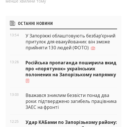
менше хвилини тому
Бічні
ОСТАННІ НОВИНИ
віджети
13:54
У Запоріжжі облаштовують безбар’єрний
притулок для евакуйованих: він зможе
прийняти 130 людей (ФОТО)
13:28
Російська пропаганда поширила вкид
про «порятунок» українських
полонених на Запорізькому напрямку
13:03
Вважався зниклим безвісти понад два
роки: підтверджено загибель працівника
ЗАЕС на фронті
12:25
Удар КАБами по Запорізькому району: