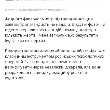
Фото: Центр протидії дезинформації
Жодного фактологічного підтвердження цим
заявам пропагандисти не надали. Відсутні фото- чи
відеоматеріали з місця подій, немає даних про
кількість жертв, імена загиблих або результати
будь-яких експертиз.
Використання анонімних «біженців» або «свідків» є
класичним інструментом російських психологічних
операцій. Такі твердження неможливо
верифікувати через незалежні джерела, але вони
розраховані на швидку емоційну реакцію
аудиторії.
Читайте також:
Окупація Цвіткового та Малих Щербаків
на