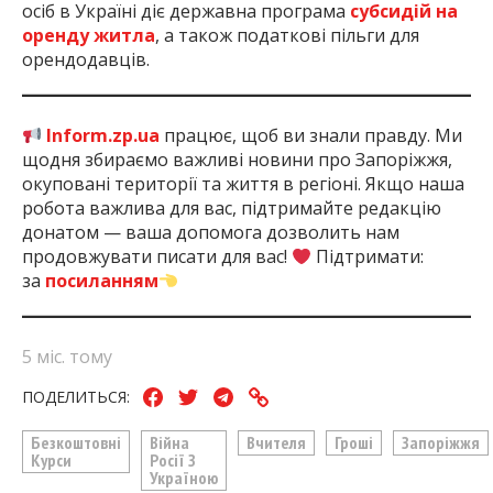
осіб в Україні діє державна програма
субсидій на
оренду житла
, а також податкові пільги для
орендодавців.
Inform.zp.ua
працює, щоб ви знали правду. Ми
щодня збираємо важливі новини про Запоріжжя,
окуповані території та життя в регіоні. Якщо наша
робота важлива для вас, підтримайте редакцію
донатом — ваша допомога дозволить нам
продовжувати писати для вас!
Підтримати:
за
посиланням
5 міс. тому
ПОДЕЛИТЬСЯ:
Безкоштовні
Війна
Вчителя
Гроші
Запоріжжя
Курси
Росії З
Україною