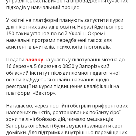
управлінських навичок та впровадження сучасних
підходів у навчальний процес.
У квітні на платформі планують запустити курси
для пілотних закладів освіти. Наразі йдеться про
150 таких установ по всій Україні. Окремі
навчальні програми передбачені також для
асистентів вчителів, психологів і логопедів.
Подати
заявку
на участь у пілотуванні можна до
16 березня. 5 березня о 08:30 у Запорізький
обласний інститут післядипломної педагогічної
освіти відбудеться онлайн-навчання щодо
реєстрації на курси підвищення кваліфікації на
платформі «Вектор».
Нагадаємо, через постійні обстріли прифронтових
населених пунктів, розташованих поблизу сірої
зони та лінії бойових дій, чимало мешканців
Запорізької області були змушені залишити свої
домівки. Для підтримки внутрішньо переміщених