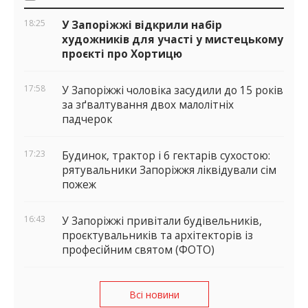
віджети
18:25
У Запоріжжі відкрили набір
художників для участі у мистецькому
проєкті про Хортицю
17:58
У Запоріжжі чоловіка засудили до 15 років
за зґвалтування двох малолітніх
падчерок
17:23
Будинок, трактор і 6 гектарів сухостою:
рятувальники Запоріжжя ліквідували сім
пожеж
16:43
У Запоріжжі привітали будівельників,
проєктувальників та архітекторів із
професійним святом (ФОТО)
Всі новини