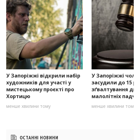
У Запоріжжі відкрили набір
У Запоріжжі чоло
художників для участі у
засудили до 15 ро
мистецькому проєкті про
зґвалтування дво
Хортицю
малолітніх падче
менше хвилини тому
менше хвилини тому
Бічні
ОСТАННІ НОВИНИ