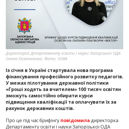
найважливішу інформацію про події
міста Запоріжжя та області.
Директорка Департаменту освіти і науки Запорізької ОДА
Олена Казаннікова. Фото: ЗОВА
Із січня в Україні стартувала нова програма
фінансування професійного розвитку педагогів.
У межах пілотування державної політики
«Гроші ходять за вчителем» 100 тисяч освітян
зможуть самостійно обирати курси
підвищення кваліфікації та оплачувати їх за
рахунок державних коштів.
Про це під час брифінгу
повідомила
директорка
Департаменту освіти і науки Запорізької ОДА