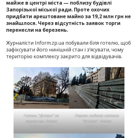
майже в центрі міста — поблизу будівлі
Запорізької міської ради. Проте охочих
придбати арештоване майно за 19,2 млн грн не
знайшлося. Через відсутність заявок торги
перенесли на березень.
Журналісти Inform.zp.ua побували біля готелю, щоб
зафіксувати його нинішній стан і з’ясувати, чому
територію комплексу закрито для відвідувачів.
Готель “Дніпро” за
Паркан вздовж готелю
парканом. Фото:
“Дніпро”. Фото:
Inform.zp.ua
Inform.zp.ua