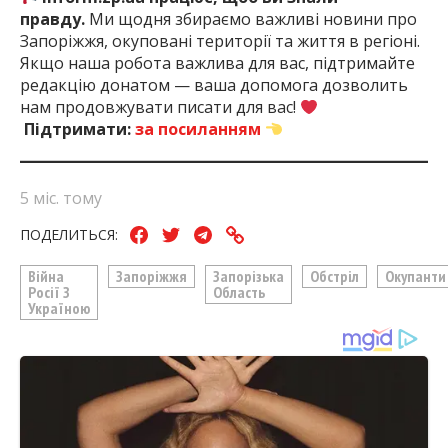
правду.
Ми щодня збираємо важливі новини про
Запоріжжя, окуповані території та життя в регіоні.
Якщо наша робота важлива для вас, підтримайте
редакцію донатом — ваша допомога дозволить
нам продовжувати писати для вас!
Підтримати:
за посиланням
5 міс. тому
ПОДЕЛИТЬСЯ:
Війна
Запоріжжя
Запорізька
Обстріл
Окупанти
Росії З
Область
Україною