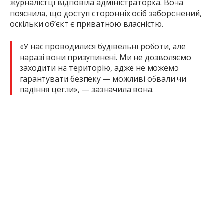
журналістці відповіла адміністраторка. Вона
пояснила, що доступ сторонніх осіб заборонений,
оскільки об’єкт є приватною власністю.
«У нас проводилися будівельні роботи, але
наразі вони призупинені. Ми не дозволяємо
заходити на територію, адже не можемо
гарантувати безпеку — можливі обвали чи
падіння цегли», — зазначила вона.
Територія виглядає занедбаною: з минулого року
залишилися бур’яни, помітні будівельні відходи.
Сама споруда ззовні перебуває у відносно
задовільному стані, однак частина вікон закрита
фанерою, подекуди пошкоджено фасад і покрівлю.
Пошкодження виникли у 2024 році внаслідок
російської атаки — вибух стався неподалік будівлі.