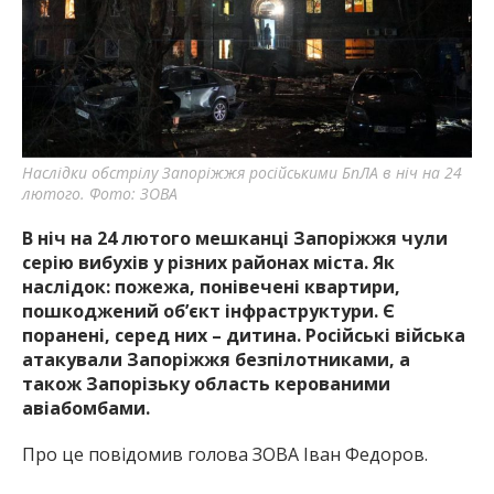
найважливішу інформацію про події
міста Запоріжжя та області.
Наслідки обстрілу Запоріжжя російськими БпЛА в ніч на 24
лютого. Фото: ЗОВА
В ніч на 24 лютого мешканці Запоріжжя чули
серію вибухів у різних районах міста. Як
наслідок: пожежа, понівечені квартири,
пошкоджений об’єкт інфраструктури. Є
поранені, серед них – дитина. Російські війська
атакували Запоріжжя безпілотниками, а
також Запорізьку область керованими
авіабомбами.
Про це повідомив голова ЗОВА Іван Федоров.