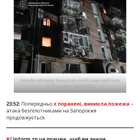
Наслідки обстрілу Запоріжжя російськими БпЛА в ніч
на 24 лютого. Фото: ЗОВА
23:52:
Попередньо
є поранені, виникла пожежа
–
атака безпілотниками на Запоріжжя
продовжується.
Inform.zp.ua працює, щоб ви знали