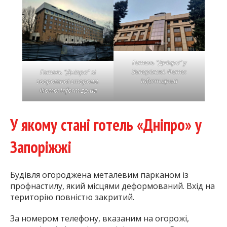
Готель “Дніпро” у
Запоріжжі. Фото:
Готель “Дніпро” зі
Inform.zp.ua
зворотної сторони.
Фото: Inform.zp.ua
У якому стані готель «Дніпро» у
Запоріжжі
Будівля огороджена металевим парканом із
профнастилу, який місцями деформований. Вхід на
територію повністю закритий.
За номером телефону, вказаним на огорожі,