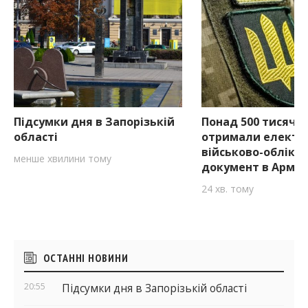
Підсумки дня в Запорізькій
Понад 500 тисяч в
області
отримали електр
військово-обліко
менше хвилини тому
документ в Армі
24 хв. тому
Бічні
ОСТАННІ НОВИНИ
віджети
20:55
Підсумки дня в Запорізькій області