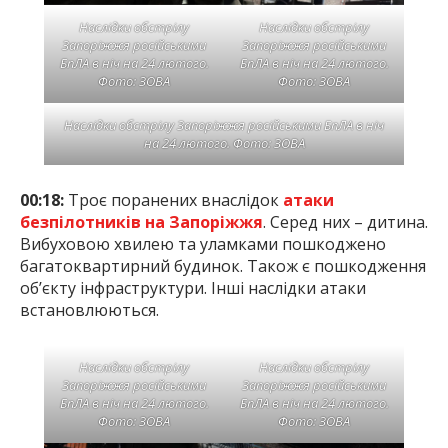
Наслідки обстрілу
Наслідки обстрілу
Запоріжжя російськими
Запоріжжя російськими
БпЛА в ніч на 24 лютого.
БпЛА в ніч на 24 лютого.
Фото: ЗОВА
Фото: ЗОВА
Наслідки обстрілу Запоріжжя російськими БпЛА в ніч
на 24 лютого. Фото: ЗОВА
00:18:
Троє поранених внаслідок
атаки
безпілотників на Запоріжжя
. Серед них – дитина.
Вибуховою хвилею та уламками пошкоджено
багатоквартирний будинок. Також є пошкодження
об’єкту інфраструктури. Інші наслідки атаки
встановлюються.
Наслідки обстрілу
Наслідки обстрілу
Запоріжжя російськими
Запоріжжя російськими
БпЛА в ніч на 24 лютого.
БпЛА в ніч на 24 лютого.
Фото: ЗОВА
Фото: ЗОВА