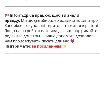
Inform.zp.ua працює, щоб ви знали
правду.
Ми щодня збираємо важливі новини про
Запоріжжя, окуповані території та життя в регіоні.
Якщо наша робота важлива для вас, підтримайте
редакцію донатом — ваша допомога дозволить
нам продовжувати писати для вас!
Підтримати:
за посиланням
5 міс. тому
ПОДЕЛИТЬСЯ:
Війна
Запоріжжя
Запорізька
ЗСУ
Окупанти
Росії З
Область
Україною
ЧИТАЙТЕ ТАКОЖ