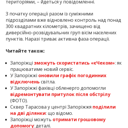
територіями, – йдеться у повідомленні.
З початку операції разом із суміжними
підрозділами вже відновлено контроль над понад
300 квадратних кілометрів, зачищено від
диверсійно-розвідувальних груп вісім населених
пунктів. Наразі триває активна фаза операції.
Читайте також:
Запоріжці
зможуть скористатись «єЧеком»
: як
працюватиме новий сервіс.
У Запоріжжі
оновили графік погодинних
відключень
світла.
У Запоріжжі фахівці обленерго допомогли
відремонтувати притулок після обстрілу
(ФОТО).
Сквер Тарасова у центрі Запоріжжя
поділили
на дві ділянки
: що відомо.
Запоріжці можуть
отримати грошовому
допомогу
: деталі.