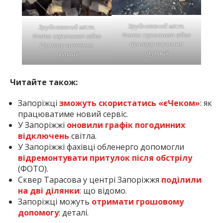
Зруйнований міст.
Зруйнований міст.
Фото: скриншот відео
Фото: скриншот відео
Центру вивчення
Центру вивчення
окупації
окупації
Читайте також:
Запоріжці
зможуть скористатись «єЧеком»
: як
працюватиме новий сервіс.
У Запоріжжі
оновили графік погодинних
відключень
світла.
У Запоріжжі фахівці обленерго допомогли
відремонтувати притулок після обстрілу
(ФОТО).
Сквер Тарасова у центрі Запоріжжя
поділили
на дві ділянки
: що відомо.
Запоріжці можуть
отримати грошовому
допомогу
: деталі.