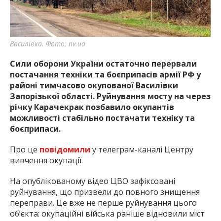
найважливішу інформацію про події
міста Запоріжжя та області.
Василівка. Фото: nv.ua
Сили оборони України остаточно перервали
постачання техніки та боєприпасів армії РФ у
районі тимчасово окупованої Василівки
Запорізької області. Руйнування мосту на через
річку Карачекрак позбавило окупантів
можливості стабільно постачати техніку та
боєприпаси.
Про це
повідомили
у телеграм-каналі Центру
вивчення окупації.
На опублікованому відео ЦВО зафіксовані
руйнування, що призвели до повного знищення
переправи. Це вже не перше руйнування цього
об’єкта: окупаційні війська раніше відновили міст