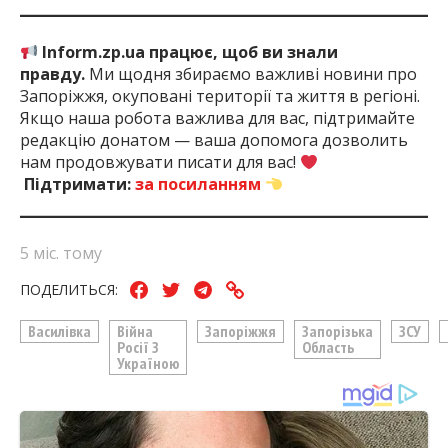
Inform.zp.ua працює, щоб ви знали
правду.
Ми щодня збираємо важливі новини про
Запоріжжя, окуповані території та життя в регіоні.
Якщо наша робота важлива для вас, підтримайте
редакцію донатом — ваша допомога дозволить
нам продовжувати писати для вас!
Підтримати:
за посиланням
5 міс. тому
ПОДЕЛИТЬСЯ:
Василівка
Війна
Запоріжжя
Запорізька
ЗСУ
Росії З
Область
Україною