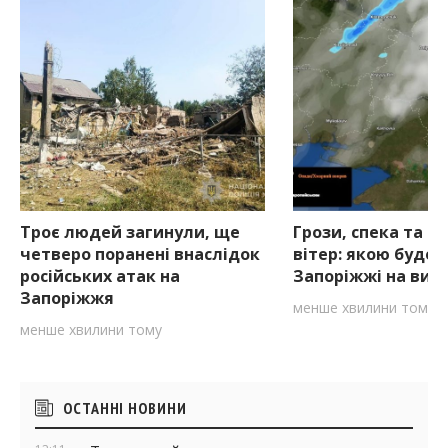
Троє людей загинули, ще
Грози, спека та с
четверо поранені внаслідок
вітер: якою буде 
російських атак на
Запоріжжі на вихі
Запоріжжя
менше хвилини тому
менше хвилини тому
Бічні
ОСТАННІ НОВИНИ
віджети