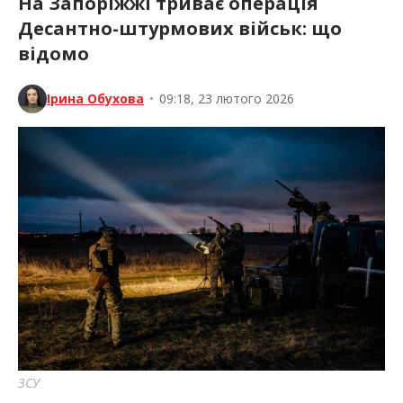
На Запоріжжі триває операція
Десантно-штурмових військ: що
відомо
Ірина Обухова
•
09:18, 23 лютого 2026
ЗСУ