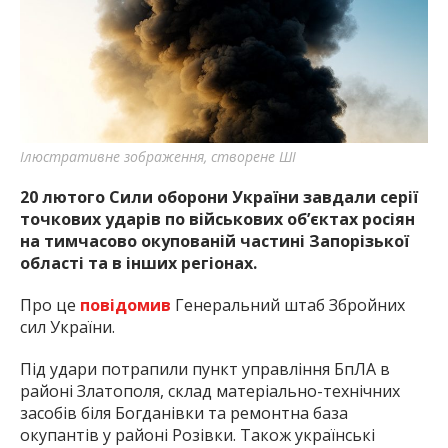
найважливішу інформацію про події
міста Запоріжжя та області.
Ілюстративне зображення, створене ШІ
20 лютого Сили оборони України завдали серії
точкових ударів по військових об’єктах росіян
на тимчасово окупованій частині Запорізької
області та в інших регіонах.
Про це
повідомив
Генеральний штаб Збройних
сил України.
Під удари потрапили пункт управління БпЛА в
районі Златополя, склад матеріально-технічних
засобів біля Богданівки та ремонтна база
окупантів у районі Розівки. Також українські