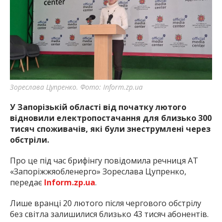
Зореслава Цупренко. Фото: Inform.zp.ua
У Запорізькій області від початку лютого
відновили електропостачання для близько 300
тисяч споживачів, які були знеструмлені через
обстріли.
Про це під час брифінгу повідомила речниця АТ
«Запоріжжяобленерго» Зореслава Цупренко,
передає
Inform.zp.ua
.
Лише вранці 20 лютого після чергового обстрілу
без світла залишилися близько 43 тисяч абонентів.