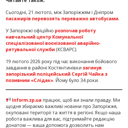
Читайте також:
Сьогодні, 21 лютого, між Запоріжжям і Дніпром
пасажирів перевозять переважно автобусами
.
У Запоріжжі офіційно
розпочав роботу
навчальний центр Комунальної
спеціалізованої воєнізованої аварійно-
рятувальної служби
(КСВАРС).
19 лютого 2026 року під час виконання бойового
завдання в районі Костянтинівки
загинув
запорізький поліцейський Сергій Чайка з
позивним «Слідак»
. Йому було 34 роки.
Inform.zp.ua
працює, щоб ви знали правду. Ми
щодня збираємо важливі новини про Запоріжжя,
окуповані території та життя в регіоні. Якщо наша
робота важлива для вас, підтримайте редакцію
донатом — ваша допомога дозволить нам