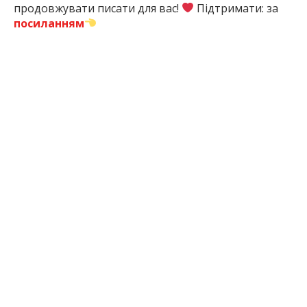
продовжувати писати для вас!
Підтримати: за
посиланням
5 міс. тому
ПОДЕЛИТЬСЯ:
Відключення
Графік
Електроенергія
Запоріжжя
Світла
Погодинних
Відключень
ЧИТАЙТЕ ТАКОЖ