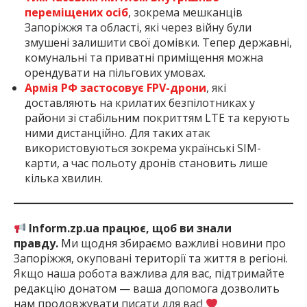
переміщених осіб
, зокрема мешканців
Запоріжжя та області, які через війну були
змушені залишити свої домівки. Тепер державні,
комунальні та приватні приміщення можна
орендувати на пільгових умовах.
Армія РФ застосовує FPV-дрони
, які
доставляють на крилатих безпілотниках у
райони зі стабільним покриттям LTE та керують
ними дистанційно. Для таких атак
використовуються зокрема українські SIM-
карти, а час польоту дронів становить лише
кілька хвилин.
Inform.zp.ua працює, щоб ви знали
правду.
Ми щодня збираємо важливі новини про
Запоріжжя, окуповані території та життя в регіоні.
Якщо наша робота важлива для вас, підтримайте
редакцію донатом — ваша допомога дозволить
нам продовжувати писати для вас!