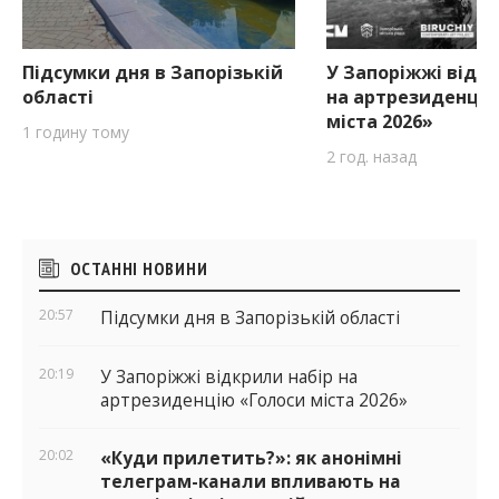
Підсумки дня в Запорізькій
У Запоріжжі відкр
області
на артрезиденцію
міста 2026»
1 годину тому
2 год. назад
Бічні
ОСТАННІ НОВИНИ
віджети
20:57
Підсумки дня в Запорізькій області
20:19
У Запоріжжі відкрили набір на
артрезиденцію «Голоси міста 2026»
20:02
«Куди прилетить?»: як анонімні
телеграм-канали впливають на