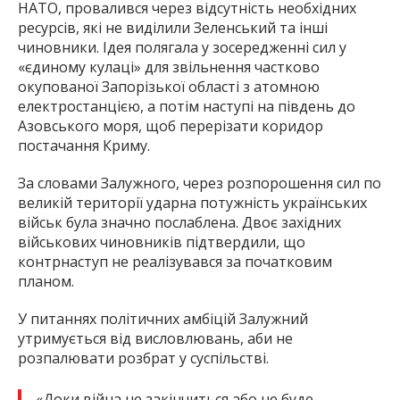
НАТО, провалився через відсутність необхідних
ресурсів, які не виділили Зеленський та інші
чиновники. Ідея полягала у зосередженні сил у
«єдиному кулаці» для звільнення частково
окупованої Запорізької області з атомною
електростанцією, а потім наступі на південь до
Азовського моря, щоб перерізати коридор
постачання Криму.
За словами Залужного, через розпорошення сил по
великій території ударна потужність українських
військ була значно послаблена. Двоє західних
військових чиновників підтвердили, що
контрнаступ не реалізувався за початковим
планом.
У питаннях політичних амбіцій Залужний
утримується від висловлювань, аби не
розпалювати розбрат у суспільстві.
«Доки війна не закінчиться або не буде