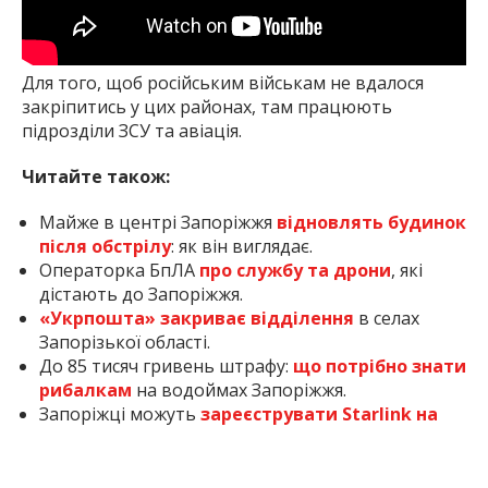
Для того, щоб російським військам не вдалося
закріпитись у цих районах, там працюють
підрозділи ЗСУ та авіація.
Читайте також:
Майже в центрі Запоріжжя
відновлять будинок
після обстрілу
: як він виглядає.
Операторка БпЛА
про службу та дрони
, які
дістають до Запоріжжя.
«Укрпошта» закриває відділення
в селах
Запорізької області.
До 85 тисяч гривень штрафу:
що потрібно знати
рибалкам
на водоймах Запоріжжя.
Запоріжці можуть
зареєструвати Starlink на
пошті
: як це зробити.