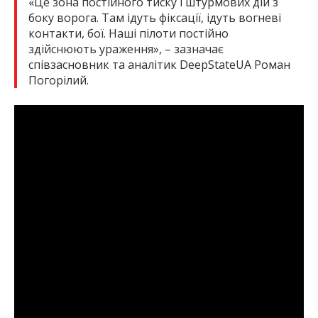
«Це зона постійного тиску і штурмових дій з
боку ворога. Там ідуть фіксації, ідуть вогневі
контакти, бої. Наші пілоти постійно
здійснюють ураження», – зазначає
співзасновник та аналітик DeepStateUA Роман
Погорілий.