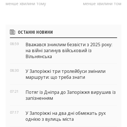
менше хвилини тому
менше хвилини тому
Бічні
ОСТАННІ НОВИНИ
віджети
08:59
Вважався зниклим безвісти з 2025 року:
на війні загинув військовий із
Вільнянська
08:30
У Запоріжжі три тролейбуси змінили
маршрути: що треба знати
07:21
Потяг із Дніпра до Запоріжжя вирушив із
запізненням
07:17
У Запоріжжі на два дні обмежать рух
однією з вулиць міста