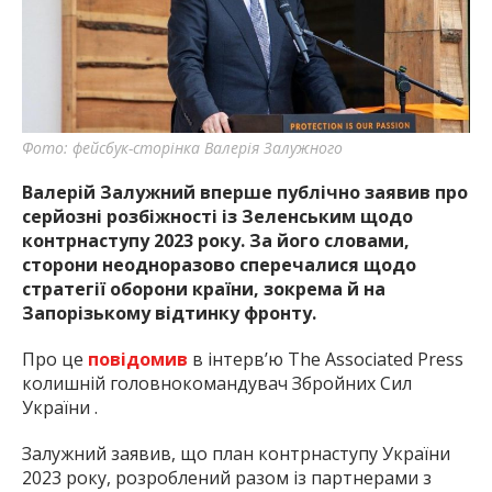
найважливішу інформацію про події
міста Запоріжжя та області.
Фото: фейсбук-сторінка Валерія Залужного
Валерій Залужний вперше публічно заявив про
серйозні розбіжності із Зеленським щодо
контрнаступу 2023 року. За його словами,
сторони неодноразово сперечалися щодо
стратегії оборони країни, зокрема й на
Запорізькому відтинку фронту.
Про це
повідомив
в інтерв’ю The Associated Press
колишній головнокомандувач Збройних Сил
України .
Залужний заявив, що план контрнаступу України
2023 року, розроблений разом із партнерами з