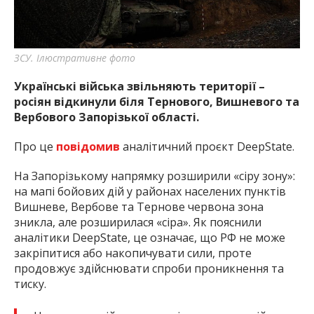
ЗСУ. Ілюстративне фото
Українські війська звільняють території –
росіян відкинули біля Тернового, Вишневого та
Вербового Запорізької області.
Про це
повідомив
аналітичний проєкт DeepState.
На Запорізькому напрямку розширили «сіру зону»:
на мапі бойових дій у районах населених пунктів
Вишневе, Вербове та Тернове червона зона
зникла, але розширилася «сіра». Як пояснили
аналітики DeepState, це означає, що РФ не може
закріпитися або накопичувати сили, проте
продовжує здійснювати спроби проникнення та
тиску.