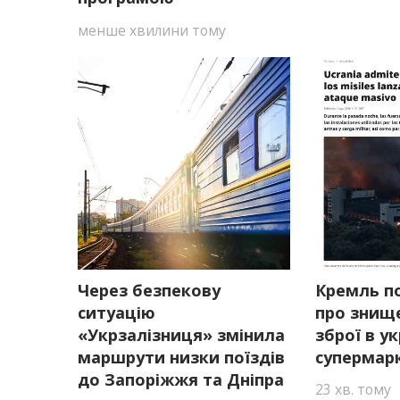
менше хвилини тому
Через безпекову
Кремль п
ситуацію
про знище
«Укрзалізниця» змінила
зброї в у
маршрути низки поїздів
супермар
до Запоріжжя та Дніпра
23 хв. тому