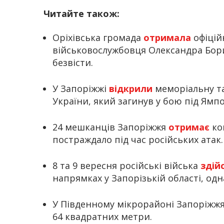
Читайте також:
Оріхівська громада
отримала
офіцій
військовослужбовця Олександра Бор
безвісти.
У Запоріжжі
відкрили
меморіальну та
України, який загинув у бою під Ямп
24 мешканців Запоріжжя
отримає
ко
постраждало під час російських атак.
8 та 9 вересня російські війська
здій
напрямках у Запорізькій області, од
У Південному мікрорайоні Запоріжж
64 квадратних метри.