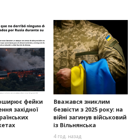
оширює фейки
Вважався зниклим
ння західної
безвісти з 2025 року: на
країнських
війні загинув військовий
кетах
із Вільнянська
4 год. назад