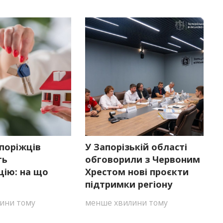
поріжців
У Запорізькій області
ть
обговорили з Червоним
цію: на що
Хрестом нові проєкти
підтримки регіону
ини тому
менше хвилини тому