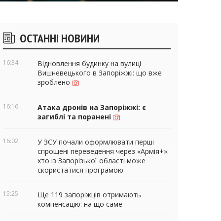
ічні
ОСТАННІ НОВИНИ
віджети
16:34
Відновлення будинку на вулиці
Вишневецького в Запоріжжі: що вже
зроблено
16:16
Атака дронів на Запоріжжі: є
загиблі та поранені
16:02
У ЗСУ почали оформлювати перші
спрощені переведення через «Армія+»:
хто із Запорізької області може
скористатися програмою
15:25
Ще 119 запоріжців отримають
компенсацію: на що саме