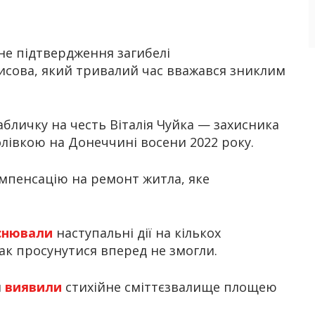
не підтвердження загибелі
исова, який тривалий час вважався зниклим
бличку на честь Віталія Чуйка — захисника
олівкою на Донеччині восени 2022 року.
мпенсацію на ремонт житла, яке
снювали
наступальні дії на кількох
нак просунутися вперед не змогли.
я
виявили
стихійне сміттєзвалище площею