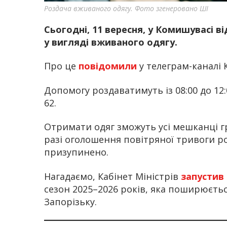
Роздача вживаного одягу. Фото згенеровано ШІ
Сьогодні, 11 вересня, у Комишувасі 
у вигляді вживаного одягу.
Про це
повідомили
у телеграм-каналі
Допомогу роздаватимуть із 08:00 до 12:
62.
Отримати одяг зможуть усі мешканці г
разі оголошення повітряної тривоги ро
призупинено.
Нагадаємо, Кабінет Міністрів
запустив
сезон 2025–2026 років, яка поширюєть
Запорізьку.