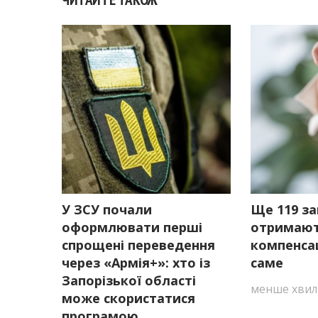
У ЗСУ почали
Ще 119 за
оформлювати перші
отримаю
спрощені переведення
компенса
через «Армія+»: хто із
саме
Запорізької області
менше хвил
може скористатися
програмою