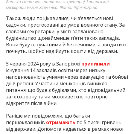
Батьки ставлять питання секретарці Запорізької
міськради Регіні Харченко. Фото: Inform.zp.ua
Також люди поцікавилися, чи з’являться нові
садочки, пристосовані до умов воєнного стану. За
словами секретарки, у місті заплановано
будівництво щонайменше п’яти таких закладів.
Вони будуть сучасними й безпечними, а зводити їх
почнуть, щойно надійдуть кошти від держави.
З червня 2024 року в Запоріжжі
припинили
існування 14 закладів освіти через низьку
наповнюваність учнями через евакуацію та бойові
дії в регіоні. У частини мешканців виникло
питання: що буде з будівлями, хто відповідальний
за їх охорону та чи можливе їхнє повторне
відкриття після війни.
Раніше ми повідомляли, що батьки
першокласників
отримають
по 5 тисяч гривень
від держави. Допомога надається в рамках нової