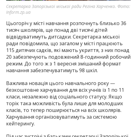
Секретарка Запорізької міської ради Регіна Харченко. Фото:
Inform.zp.ua
Цьогоріч у місті навчання розпочнуть близько 36
тисяч школярів, ще понад дві тисячі дітей
відвідуватимуть дитсадки. Секретарка міської
ради повідомила, що загалом у місті працюють
115 дитячих садків, які мають укриття, з них понад
20 забезпечують подовжений 8-годинний робочий
режим. До того ж з 1 вересня змішаний формат
навчання забезпечуватимуть 98 шкіл.
Важлива новація цього навчального року —
безкоштовне харчування для всіх учнів із 1 по 11
класи, незалежно від соціального статусу. Якщо
торік така можливість була лише для молодших
класів, то тепер поширюється на всіх школярів.
Харчування організовуватимуть за системою
кейтерингу.
Під час зустрічі з батьками секретарці Запорізької