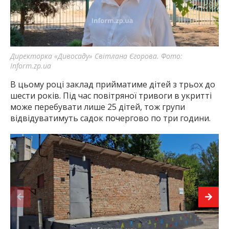
Директорка «Дивосаду» Світлана Єгорова. Фото:
Inform.zp.ua
В цьому році заклад прийматиме дітей з трьох до
шести років. Під час повітряної тривоги в укритті
може перебувати лише 25 дітей, тож групи
відвідуватимуть садок почергово по три години.