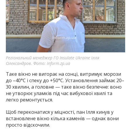
Регіональний менеджер ГО Insulate Ukraine Ілля
Олександров. Фото: Inform.zp.ua
Таке вікно не вигорає на сонці, витримує морози
до –40°C і спеку до +50°C. Установлення займає 20–
30 хвилин, а головне — таке вікно безпечне: воно
не утворює уламків під час вибухової хвилі та
легко ремонтується.
Щоб переконатися у міцності, пан Ілля кинув у
встановлене вікно кілька каменів — однак вони
просто відскочили.