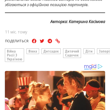
збігаються з офіційною позицією партнерів.
Авторка: Катерина Касімова
11 міс. тому
ПОДЕЛИТЬСЯ:
Війна
Вікна
Дитсадок
Дитячий
Діти
Запор
Росії З
Садочок
Україною