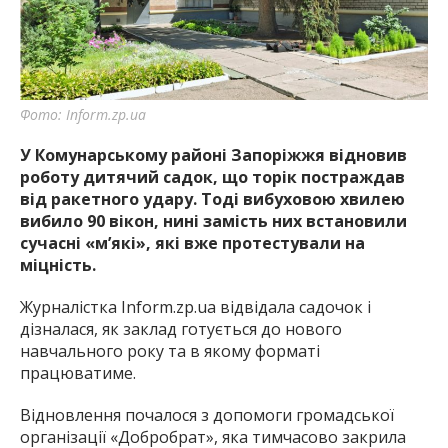
найважливішу інформацію про події
міста Запоріжжя та області.
Фото: Inform.zp.ua
У Комунарському районі Запоріжжя відновив
роботу дитячий садок, що торік постраждав
від ракетного удару. Тоді вибуховою хвилею
вибило 90 вікон, нині замість них встановили
сучасні «м’які», які вже протестували на
міцність.
Журналістка Inform.zp.ua відвідала садочок і
дізналася, як заклад готується до нового
навчального року та в якому форматі
працюватиме.
Відновлення почалося з допомоги громадської
організації «Добробрат», яка тимчасово закрила