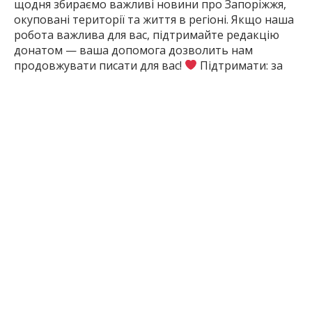
щодня збираємо важливі новини про Запоріжжя,
окуповані території та життя в регіоні. Якщо наша
робота важлива для вас, підтримайте редакцію
донатом — ваша допомога дозволить нам
продовжувати писати для вас!
Підтримати: за
посиланням
11 міс. тому
ПОДЕЛИТЬСЯ:
Гроші
Запоріжжя
Запорізька
Запорізька
Корупція
Міська
Область
Рада
ЧИТАЙТЕ ТАКОЖ