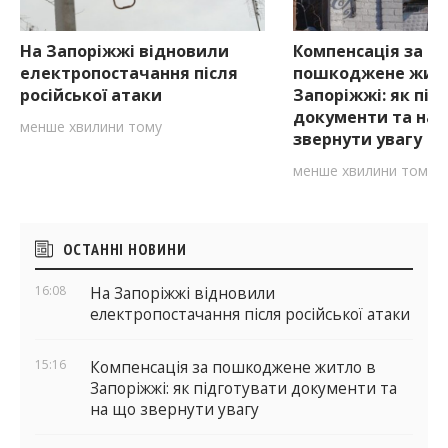
На Запоріжжі відновили
Компенсація за
електропостачання після
пошкоджене житл
російської атаки
Запоріжжі: як під
документи та на 
менше хвилини тому
звернути увагу
менше хвилини тому
Бічні
ОСТАННІ НОВИНИ
віджети
16:08
На Запоріжжі відновили
електропостачання після російської атаки
15:16
Компенсація за пошкоджене житло в
Запоріжжі: як підготувати документи та
на що звернути увагу