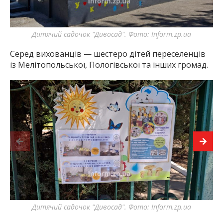
Дитячий садочок "Дивосад". Фото: Inform.zp.ua
У
Серед вихованців — шестеро дітей переселенців
із Мелітопольської, Пологівської та інших громад.
Дитячий садочок "Дивосад". Фото: Inform.zp.ua