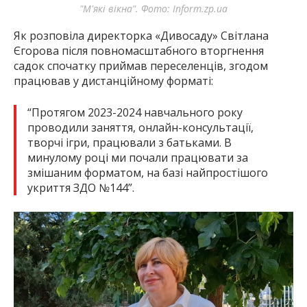
"М'які вікна". Фото: Inform.zp.ua
Як розповіла директорка «Дивосаду» Світлана
Єгорова після повномасштабного вторгнення
садок спочатку приймав переселенців, згодом
працював у дистанційному форматі:
“Протягом 2023-2024 навчального року
проводили заняття, онлайн-консультації,
творчі ігри, працювали з батьками. В
минулому році ми почали працювати за
змішаним форматом, на базі найпростішого
укриття ЗДО №144”.