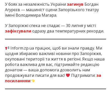
У боях за незалежність України
загинув
Богдан
Агурєєв — машиніст сцени Запорізького театру
імені Володимира Магара.
У Запоріжжі спека не спадає — 30 липня у місті
зафіксували
одразу два температурних рекорди.
Inform.zp.ua працює, щоб ви знали правду. Ми
щодня збираємо важливі новини про Запоріжжя,
окуповані території та життя в регіоні. Якщо наша
робота важлива для вас, підтримайте редакцію
донатом — ваша допомога дозволить нам
продовжувати писати для вас!
Підтримати:
за
посиланням
1 рік тому
ПОДЕЛИТЬСЯ: