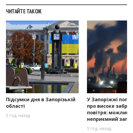
ЧИТАЙТЕ ТАКОЖ
Підсумки дня в Запорізькій
У Запоріжжі попе
області
про високе забру
повітря: можливи
5 год. назад
неприємний запа
5 год. назад