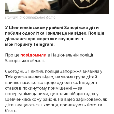
Поліція. Ілюстративне фото
У Шевченківському районі Запоріжжя діти
побили однолітка і зняли це на відео. Поліція
дізналася про жорстоке знущання з
моніторингу Telegram.
Про це
повідомили
в Національній поліції
Запорізької області.
Сьогодні, 31 липня, поліція Запоріжжя виявила у
Telegram-каналах відео, на якому група дітей
вчиняє насильство щодо однолітка. Інцидент
стався в покинутому приміщенні — за
попередніми даними, це колишній дитсадок у
Шевченківському районі. На відео зафіксовано, як
діти знущаються з хлопця, принижують його та
б’ють.