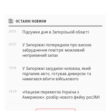
Бічні
ОСТАННІ НОВИНИ
віджети
20:55
Підсумки дня в Запорізькій області
20:37
У Запоріжжі попередили про високе
забруднення повітря: можливий
неприємний запах
18:45
У Запоріжжі засудили чоловіка, який
підпалив авто, готував диверсію та
намагався вбити військового
18:29
«Нацизм перемогла Україна з
Америкою»: розбір нового фейку росЗМІ