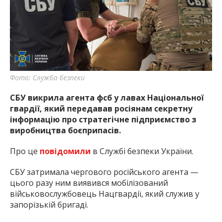
найважливішу інформацію про події
міста Запоріжжя та області.
Фото: Служба безпеки
СБУ викрила агента фсб у лавах Національної
гвардії, який передавав росіянам секретну
інформацію про стратегічне підприємство з
виробництва боєприпасів.
Про це
повідомили
в Службі безпеки України.
СБУ затримала чергового російського агента —
цього разу ним виявився мобілізований
військовослужбовець Нацгвардії, який служив у
запорізькій бригаді.