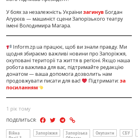
У боях за незалежність України
загинув
Богдан
Агурєєв — машиніст сцени Запорізького театру
імені Володимира Магара.
Inform.zp.ua працює, щоб ви знали правду. Ми
щодня збираємо важливі новини про Запоріжжя,
окуповані території та життя в регіоні. Якщо наша
робота важлива для вас, підтримайте редакцію
донатом — ваша допомога дозволить нам
продовжувати писати для вас!
Підтримати:
за
посиланням
1 рік тому
ПОДЕЛИТЬСЯ:
Війна
Запоріжжя
Запорізька
Окупанти
СБУ
Росії З
Область