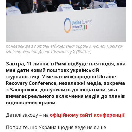
найважливішу інформацію про події
міста Запоріжжя та області.
Конференція з питань відновлення України. Фото: Прем'єр-
міністр України Денис Шмигаль у X (Twitter)
Завтра, 11 липня, в Римі відбудеться подія, яка
має дати новий поштовх українській
журналістиці. У межах міжнародної Ukraine
Recovery Conference, незалежні медіа, зокрема
з Запоріжжя, долучились до ініціативи, яка
вимагає реального включення медіа до планів
відновлення країни.
Деталі заходу – на
офіційному сайті конференції
.
Попри те, що Україна щодня веде не лише