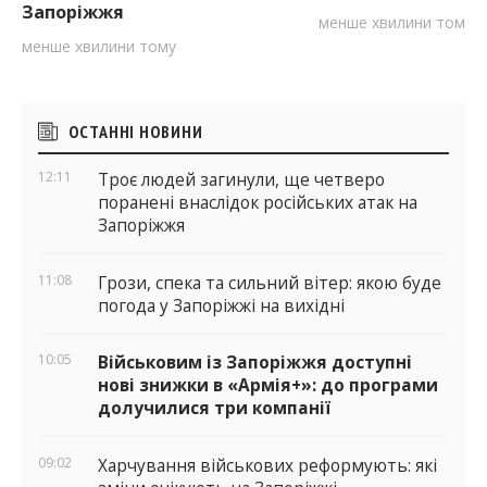
Запоріжжя
менше хвилини тому
менше хвилини тому
Бічні
ОСТАННІ НОВИНИ
віджети
12:11
Троє людей загинули, ще четверо
поранені внаслідок російських атак на
Запоріжжя
11:08
Грози, спека та сильний вітер: якою буде
погода у Запоріжжі на вихідні
10:05
Військовим із Запоріжжя доступні
нові знижки в «Армія+»: до програми
долучилися три компанії
09:02
Харчування військових реформують: які