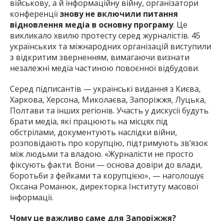
військову, а й інформаційну війну, організатори
конференції
знову не включили питання
відновлення медіа в основну програму
. Це
викликало хвилю протесту серед журналістів. 45
українських та міжнародних організацій виступили
з відкритим зверненням, вимагаючи визнати
незалежні медіа частиною повоєнної відбудови.
Серед підписантів — українські видання з Києва,
Харкова, Херсона, Миколаєва, Запоріжжя, Луцька,
Полтави та інших регіонів. Участь у дискусії будуть
брати медіа, які працюють на місцях під
обстрілами, документують наслідки війни,
розповідають про корупцію, підтримують зв’язок
між людьми та владою. «Журналісти не просто
фіксують факти. Вони — основа довіри до влади,
боротьби з фейками та корупцією», — наголошує
Оксана Романюк, директорка Інституту масової
інформації.
Чому це важливо саме для Запоріжжя?