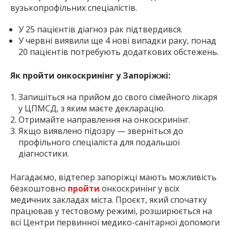
вузькопрофільних спеціалістів.
У 25 пацієнтів діагноз рак підтвердився.
У червні виявили ще 4 нові випадки раку, понад
20 пацієнтів потребують додаткових обстежень.
Як пройти онкоскринінг у Запоріжжі:
Запишіться на прийом до свого сімейного лікаря
у ЦПМСД, з яким маєте декларацію.
Отримайте направлення на онкоскринінг.
Якщо виявлено підозру — зверніться до
профільного спеціаліста для подальшої
діагностики.
Нагадаємо, відтепер запоріжці мають можливість
безкоштовно
пройти
онкоскринінг у всіх
медичних закладах міста. Проєкт, який спочатку
працював у тестовому режимі, розширюється на
всі Центри первинної медико-санітарної допомоги