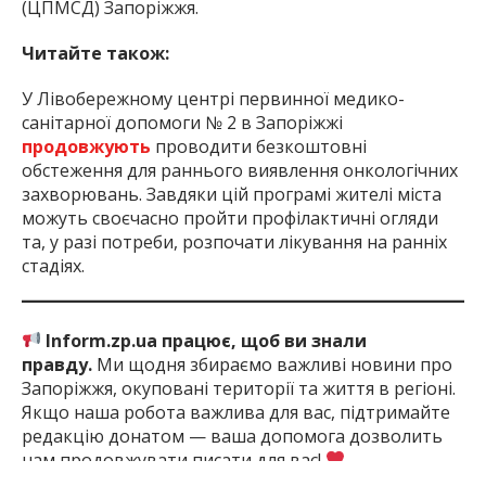
(ЦПМСД) Запоріжжя.
Читайте також:
У Лівобережному центрі первинної медико-
санітарної допомоги № 2 в Запоріжжі
продовжують
проводити безкоштовні
обстеження для раннього виявлення онкологічних
захворювань. Завдяки цій програмі жителі міста
можуть своєчасно пройти профілактичні огляди
та, у разі потреби, розпочати лікування на ранніх
стадіях.
Inform.zp.ua працює, щоб ви знали
правду.
Ми щодня збираємо важливі новини про
Запоріжжя, окуповані території та життя в регіоні.
Якщо наша робота важлива для вас, підтримайте
редакцію донатом — ваша допомога дозволить
нам продовжувати писати для вас!
Підтримати:
за посиланням