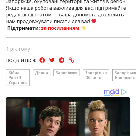
Запоріжжя, окуповані території та життя в регіоні.
Якщо наша робота важлива для вас, підтримайте
редакцію донатом — ваша допомога дозволить
нам продовжувати писати для вас!
Підтримати:
за посиланням
1 рік тому
ПОДЕЛИТЬСЯ:
Війна
Дрони
Запоріжжя
Запорізька
Запорізьк
Росії З
Область
Напрямок
Україною