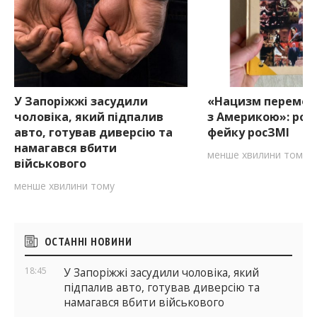
У Запоріжжі засудили
«Нацизм перемогл
чоловіка, який підпалив
з Америкою»: розб
авто, готував диверсію та
фейку росЗМІ
намагався вбити
менше хвилини тому
військового
менше хвилини тому
Бічні
ОСТАННІ НОВИНИ
віджети
18:45
У Запоріжжі засудили чоловіка, який
підпалив авто, готував диверсію та
намагався вбити військового