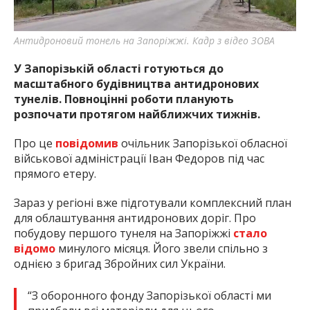
найважливішу інформацію про події
міста Запоріжжя та області.
Антидроновий тонель на Запоріжжі. Кадр з відео ЗОВА
У Запорізькій області готуються до
масштабного будівництва антидронових
тунелів. Повноцінні роботи планують
розпочати протягом найближчих тижнів.
Про це
повідомив
очільник Запорізької обласної
військової адміністрації Іван Федоров під час
прямого етеру.
Зараз у регіоні вже підготували комплексний план
для облаштування антидронових доріг. Про
побудову першого тунеля на Запоріжжі
стало
відомо
минулого місяця. Його звели спільно з
однією з бригад Збройних сил України.
“З оборонного фонду Запорізької області ми