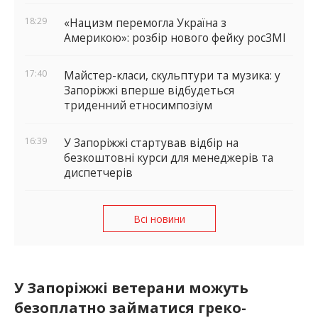
18:29
«Нацизм перемогла Україна з
Америкою»: розбір нового фейку росЗМІ
17:40
Майстер-класи, скульптури та музика: у
Запоріжжі вперше відбудеться
триденний етносимпозіум
16:39
У Запоріжжі стартував відбір на
безкоштовні курси для менеджерів та
диспетчерів
Всі новини
У Запоріжжі ветерани можуть
безоплатно займатися греко-